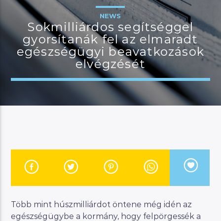
NEWS
Sokmilliárdos segítséggel
gyorsítanák fel az elmaradt
JELENLEGI MŰSOR
egészségügyi beavatkozások
KANAPÉ
elvégzését
15:00
18:00
River
Manna FM
Több mint húszmilliárdot öntene még idén az
egészségügybe a kormány, hogy felpörgessék a