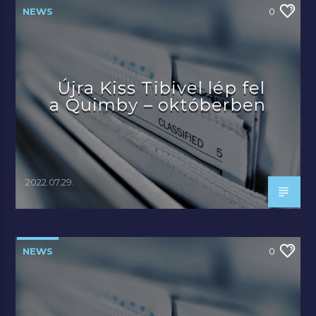
NEWS
0
Újra Kiss Tibivel lép fel
a Quimby – októberben
2022.07.29.
NEWS
0