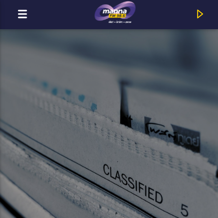
MOST ADÁSBAN
MannaFM
New Level Empire : Megtörténtünk