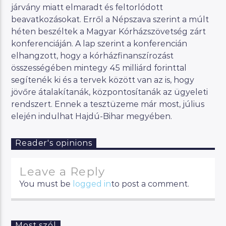
járvány miatt elmaradt és feltorlódott
beavatkozásokat. Erről a Népszava szerint a múlt
héten beszéltek a Magyar Kórházszövetség zárt
konferenciáján. A lap szerint a konferencián
elhangzott, hogy a kórházfinanszírozást
összességében mintegy 45 milliárd forinttal
segítenék ki és a tervek között van az is, hogy
jövőre átalakítanák, központosítanák az ügyeleti
rendszert. Ennek a tesztüzeme már most, július
elején indulhat Hajdú-Bihar megyében.
Reader's opinions
Leave a Reply
You must be
logged in
to post a comment.
Most szól