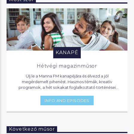
KANAPÉ
Hétvégi magazinműsor
Ülj le a Manna FM kanapéjára és élvezd a jól
megérdemelt pihenést. Hasznos témák, kreatív
programok, a hét sokakat foglalkoztató történései
várnak, de akár jogi segítséget is kaphatsz, ha helyet
foglalsz nálunk.
INFO AND EPISODES
Következő műsor