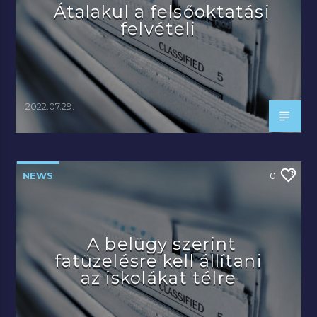
Átalakul a felsőoktatási
felvételi
2022.07.29.
NEWS
0
A belügy szerint
fatüzelésre kell állítani
az iskolákat télre