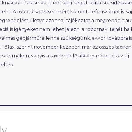
oknak az utasoknak jelent segítséget, akik csúcsidősza
elni. A robotdiszpécser ezért külön telefonszámot is ka
egrendelést, illetve azonnal tájékoztat a megrendelt au
speciális igényeket nem lehet jelezni a robotnak, tehát ha
 alkalmas gépjárműre lenne szükségünk, akkor továbbra is
A Főtaxi szerint november közepén már az összes taxiren
 csatornákon, vagyis a taxirendelő alkalmazáson és az új
elték.
ly