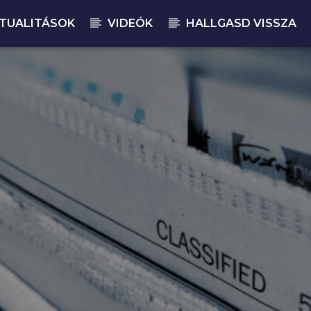
TUALITÁSOK
VIDEÓK
HALLGASD VISSZA
JELENLEGI M
MA
14: