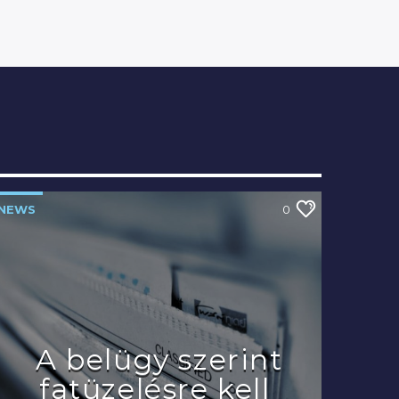
NEWS
0
A belügy szerint
fatüzelésre kell