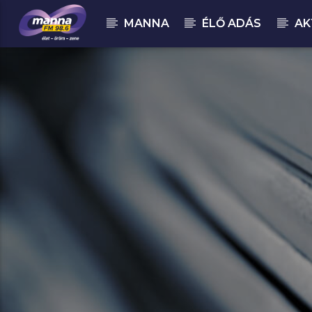
MANNA
ÉLŐ ADÁS
AK
MOST ADÁSBAN
MannaFM
Mezzoforte : Garden Party