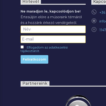
Hírlevél
Kapcs
Ne maradjon le, kapcsolódjon be!
+36 
Értesüljön előre a műsoraink témáiról
inf
és a hozzánk érkező vendégekről.
114
Elfogadom az adatkezelési
tájékoztatót.
Partnereink