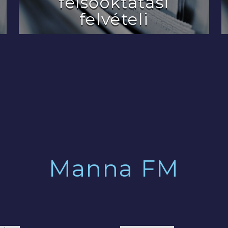
felsőoktatási
felvételi
2022.07.29.
Manna FM