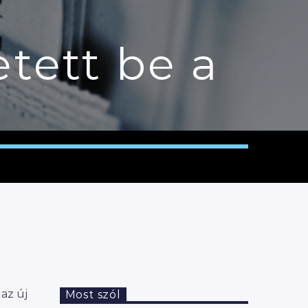
tett be a
 az új
Most szól