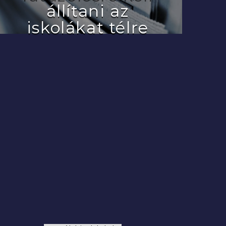
állítani az
iskolákat télre
2022.07.29.