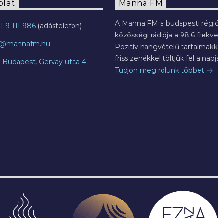
olat
Manna FM
A Manna FM a budapesti régió
1 9 111 986
közösségi rádiója a 98.6 frekve
o@mannafm.hu
Pozitív hangvételű tartalmakka
friss zenékkel töltjük fel a napja
7 Budapest, Gervay utca 4.
Tudjon meg rólunk többet