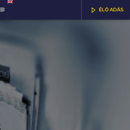
ÉLŐ ADÁS
ŰSOR
NNA DÉLUTÁN
CSATORNÁK
00
17:00