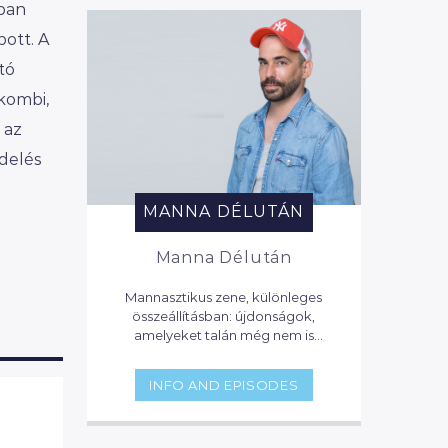
kban
pott. A
tó
 kombi,
 az
delés
MANNA DÉLUTÁN
Manna Délután
Mannasztikus zene, különleges
összeállításban: újdonságok,
amelyeket talán még nem is
hallottál, napi sztárok, zenei naptár
toplistás dalokkal, ötórai tea lounge
INFO AND EPISODES
zenével, party klasszikusok. Itt
mindig hallhatsz valami érdekeset,
vagy olyat, amit eddig nem is