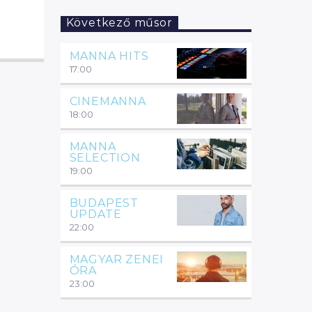
tudtál…
Következő műsor
MANNA HITS
17:00
CINEMANNA
18:00
MANNA
SELECTION
19:00
BUDAPEST
UPDATE
22:00
MAGYAR ZENEI
ÓRA
23:00