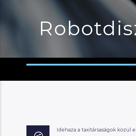
Robotdis
Idehaza a taxitársaságok közül el