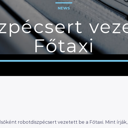
NEWS
zpécsert veze
Főtaxi
sőként robotdiszpécsert vezetett be a Főtaxi. Mint írják,