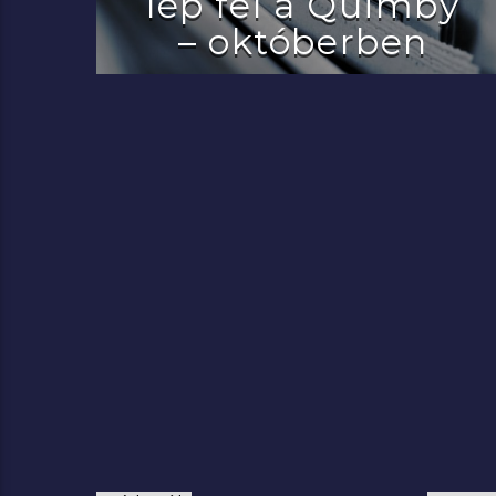
lép fel a Quimby
– októberben
2022.07.29.