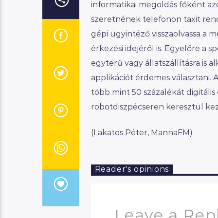
informatikai megoldás főként az
szeretnének telefonon taxit rend
gépi ügyintéző visszaolvassa a m
érkezési idejéről is. Egyelőre a 
egyterű vagy állatszállításra is
applikációt érdemes választani. 
több mint 50 százalékát digitális
robotdiszpécseren keresztül kez
(Lakatos Péter, MannaFM)
Reader's opinions
Leave a Rep