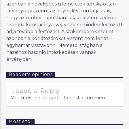
azonban a növekedés üteme csökken. Az ottani
járványügy szerint az enyhülést mutatja az is,
hogy az utóbbi napokban 1 alá csökkent a vírus
reprodukciós aránya, vagyis nem minden fertőzött
adja tovább a fertőzést. A szakemberek szerint
azonban a korlátozásokat viszont nem lehet
egyhamar visszavonni. Németországban a
hazaihoz hasonló intézkedések vannak
érvényben.
Reader's opinions
Leave a Reply
You must be
logged in
to post a comment.
Most szól