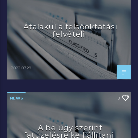
Átalakul a felsőoktatási
felvételi
2022.07.29.
NEWS
0
A belügy szerint
fatüzelésre kell állítani