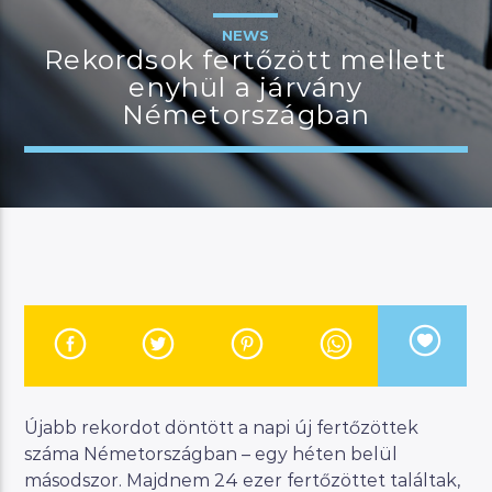
NEWS
Rekordsok fertőzött mellett
enyhül a járvány
JELENLEGI MŰSOR
Németországban
MANNA SELECTION
19:00
21:00
River
Manna FM
Újabb rekordot döntött a napi új fertőzöttek
száma Németországban – egy héten belül
másodszor. Majdnem 24 ezer fertőzöttet találtak,