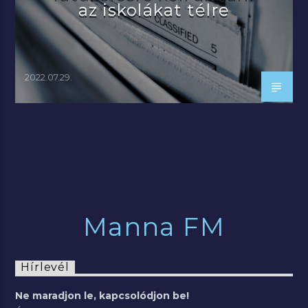
az iskolákat télre
2022.07.29.
Manna FM
Hírlevél
Ne maradjon le, kapcsolódjon be!