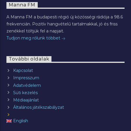
Manna FM
A Manna FM a budapesti régió új közösségi rádiója a 98.6
frekvencián. Pozitív hangvételű tartalmakkal, jó és friss
zenékkel töltjük fel a napjait.
Tudjon meg rólunk többet
További oldalak
Kapcsolat
Impresszum
Adatvédelem
Süti kezelés
Médiaajánlat
Általános játékszabályzat
English