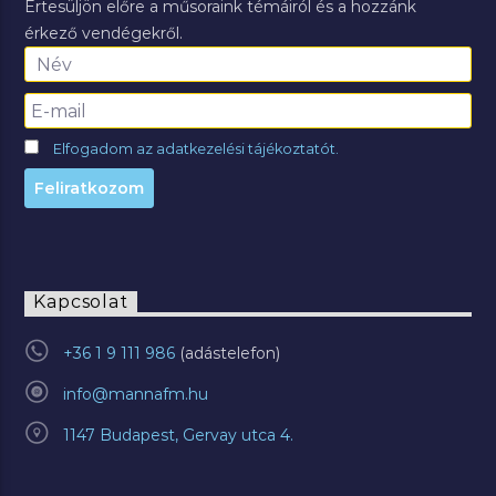
Értesüljön előre a műsoraink témáiról és a hozzánk
érkező vendégekről.
Elfogadom az adatkezelési tájékoztatót.
Kapcsolat
+36 1 9 111 986
info@mannafm.hu
1147 Budapest, Gervay utca 4.