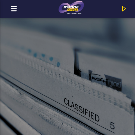
MOST ADÁSBAN
MannaFM