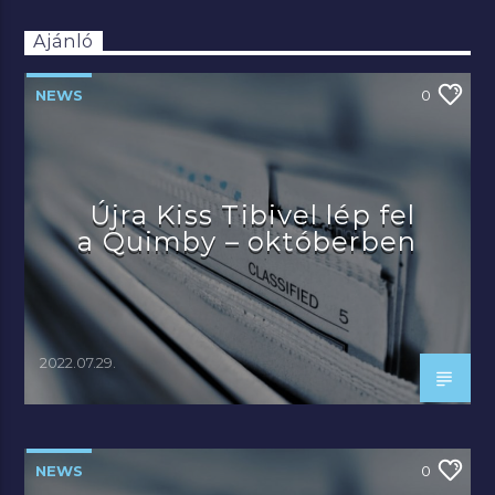
Ajánló
NEWS
0
Újra Kiss Tibivel lép fel
a Quimby – októberben
2022.07.29.
NEWS
0