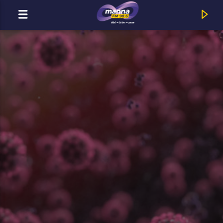
MOST ADÁSBAN
MannaFM