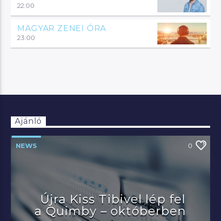
22:00
MAGYAR ZENEI ÓRA
23:00
Ajánló
NEWS
0
Újra Kiss Tibivel lép fel
a Quimby – októberben