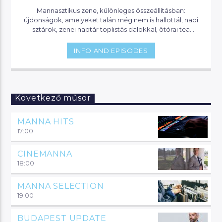
Mannasztikus zene, különleges összeállításban:
újdonságok, amelyeket talán még nem is hallottál, napi
sztárok, zenei naptár toplistás dalokkal, ötórai tea
lounge zenével, party klasszikusok. Itt mindig hallhatsz
valami érdekeset, vagy olyat, amit eddig nem is tudtál…
INFO AND EPISODES
Következő műsor
MANNA HITS
17:00
CINEMANNA
18:00
MANNA SELECTION
19:00
BUDAPEST UPDATE