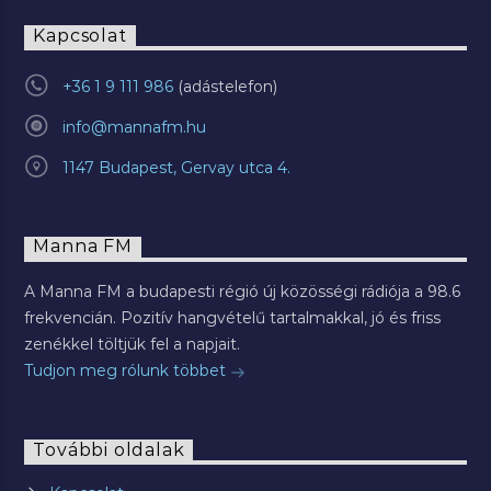
Kapcsolat
+36 1 9 111 986
info@mannafm.hu
1147 Budapest, Gervay utca 4.
Manna FM
A Manna FM a budapesti régió új közösségi rádiója a 98.6
frekvencián. Pozitív hangvételű tartalmakkal, jó és friss
zenékkel töltjük fel a napjait.
Tudjon meg rólunk többet
További oldalak