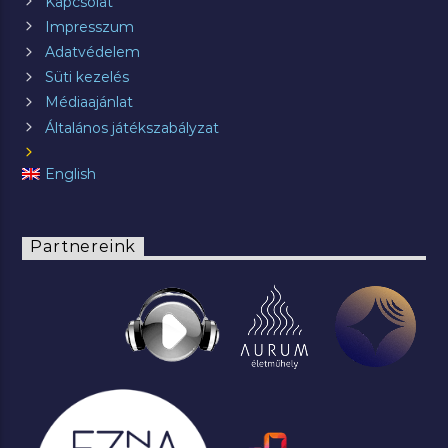
Kapcsolat
Impresszum
Adatvédelem
Süti kezelés
Médiaajánlat
Általános játékszabályzat
English
Partnereink