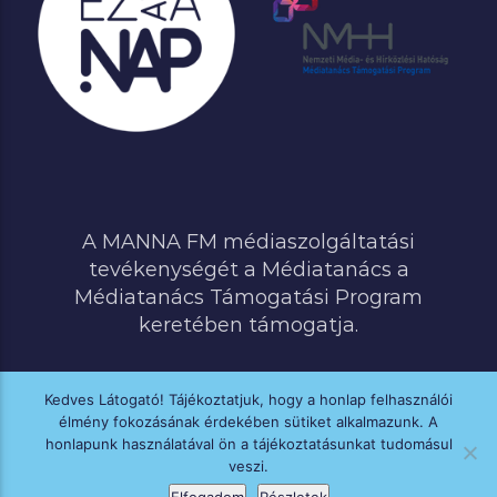
A MANNA FM médiaszolgáltatási
tevékenységét a Médiatanács a
Médiatanács Támogatási Program
keretében támogatja.
Kedves Látogató! Tájékoztatjuk, hogy a honlap felhasználói
élmény fokozásának érdekében sütiket alkalmazunk. A
MINDEN JOG FENNTARTVA © 2020 MANNA FM
honlapunk használatával ön a tájékoztatásunkat tudomásul
veszi.