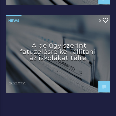
NEWS
0
A belügy szerint
fatüzelésre kell állítani
az iskolákat télre
2022.07.29.