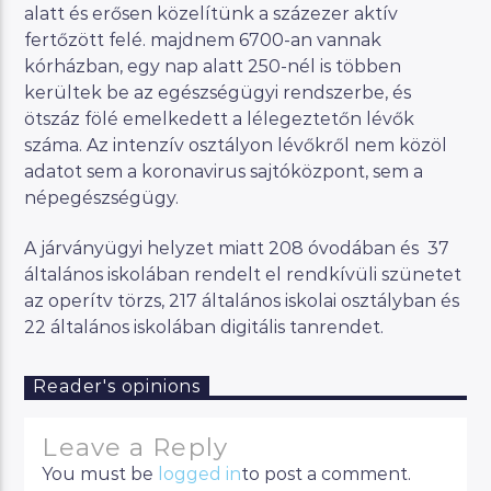
alatt és erősen közelítünk a százezer aktív
fertőzött felé. majdnem 6700-an vannak
kórházban, egy nap alatt 250-nél is többen
kerültek be az egészségügyi rendszerbe, és
ötszáz fölé emelkedett a lélegeztetőn lévők
száma. Az intenzív osztályon lévőkről nem közöl
adatot sem a koronavirus sajtóközpont, sem a
népegészségügy.
A járványügyi helyzet miatt 208 óvodában és 37
általános iskolában rendelt el rendkívüli szünetet
az operítv törzs, 217 általános iskolai osztályban és
22 általános iskolában digitális tanrendet.
Reader's opinions
Leave a Reply
You must be
logged in
to post a comment.