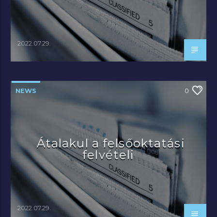
2022.07.29.
NEWS
0
Átalakul a felsőoktatási
felvételi
2022.07.29.