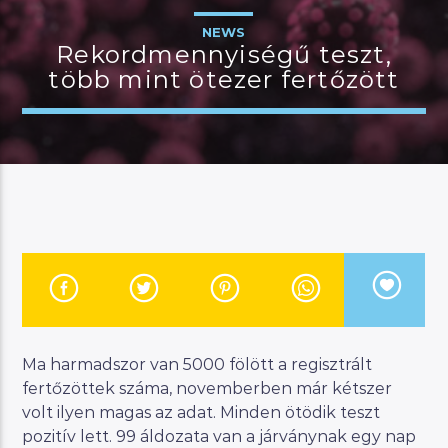
NEWS
Rekordmennyiségű teszt,
több mint ötezer fertőzött
JELENLEGI MŰSOR
MANNA DÉLUTÁN
14:00
17:00
River
Manna FM
Ma harmadszor van 5000 fölött a regisztrált
fertőzöttek száma, novemberben már kétszer
volt ilyen magas az adat. Minden ötödik teszt
pozitív lett. 99 áldozata van a járványnak egy nap