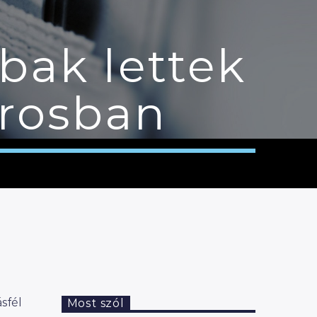
bak lettek
árosban
sfél
Most szól