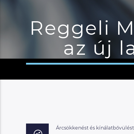
Reggeli M
az új 
Árcsökkenést és kínálatbővülést 