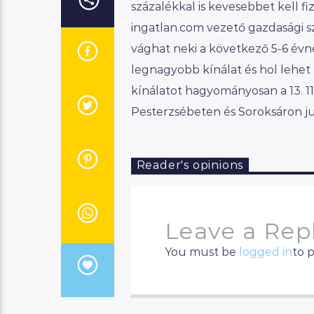
százalékkal is kevesebbet kell f
ingatlan.com vezető gazdasági sz
vághat neki a következő 5-6 évnek
legnagyobb kínálat és hol lehet
kínálatot hagyományosan a 13. 11
Pesterzsébeten és Soroksáron j
Reader's opinions
Leave a Rep
You must be
logged in
to 