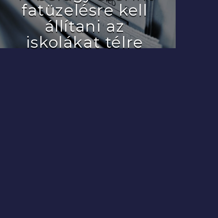
fatüzelésre kell
állítani az
iskolákat télre
2022.07.29.