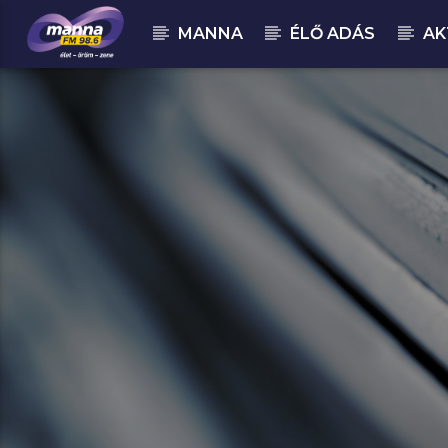
MANNA
ÉLŐ ADÁS
AK
MOST ADÁSBAN
MannaFM
Martin Garrix : We Are the People 