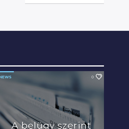
NEWS
0
A belügy szerint