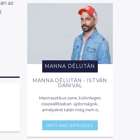
ban az
l
b
MANNA DÉLUTÁN
MANNA DÉLUTÁN - ISTVÁN
DANIVAL
Mannasztikus zene, különleges
összeállításban: újdonságok,
amelyeket talán még nem is
hallottál, napi sztárok, zenei naptár
toplistás dalokkal, lounge zenével,
INFO AND EPISODES
és party klasszikusokkal. Itt mindig
hallhatsz valami érdekeset, vagy
olyat, amit eddig nem is tudtál…