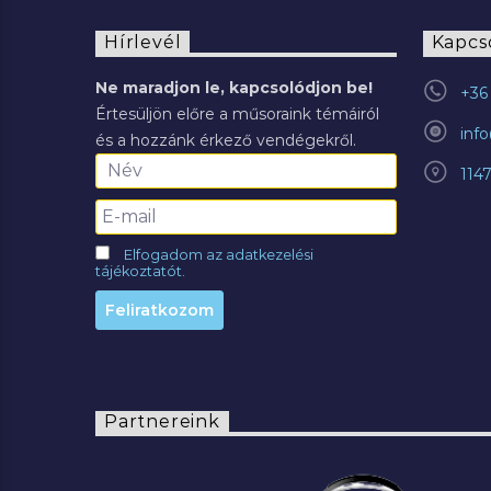
Hírlevél
Kapcs
Ne maradjon le, kapcsolódjon be!
+36 
Értesüljön előre a műsoraink témáiról
inf
és a hozzánk érkező vendégekről.
114
Elfogadom az adatkezelési
tájékoztatót.
Partnereink