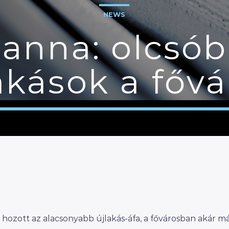
NEWS
anna: olcsób
lakások a főv
hozott az alacsonyabb újlakás-áfa, a fővárosban akár má