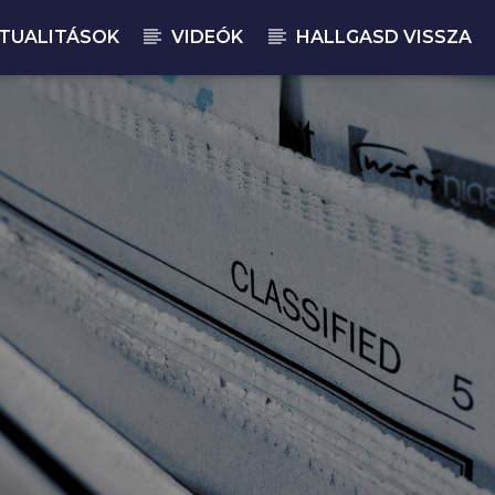
TUALITÁSOK
VIDEÓK
HALLGASD VISSZA
JELENLEGI M
MA
14:
(feat. Bono & The Edge)