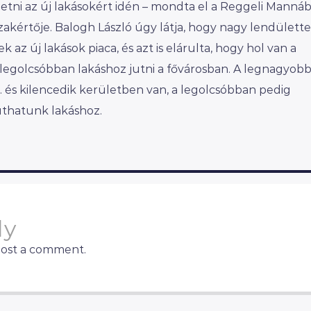
izetni az új lakásokért idén – mondta el a Reggeli Manná
akértője. Balogh László úgy látja, hogy nagy lendülette
 az új lakások piaca, és azt is elárulta, hogy hol van a
 legolcsóbban lakáshoz jutni a fővárosban. A legnagyob
. és kilencedik kerületben van, a legolcsóbban pedig
uthatunk lakáshoz.
ly
post a comment.