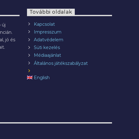
További oldalak
Kapcsolat
 új
Impresszum
ncián.
l, jó és
Adatvédelem
it.
Süti kezelés
Médiaajánlat
Általános játékszabályzat
English