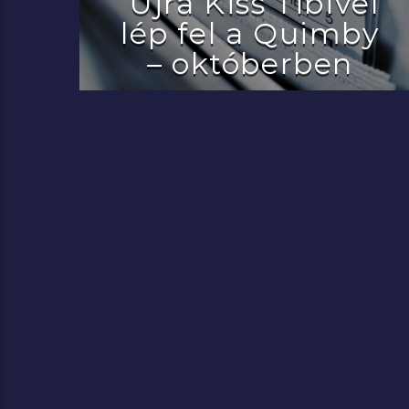
Újra Kiss Tibivel
lép fel a Quimby
– októberben
2022.07.29.