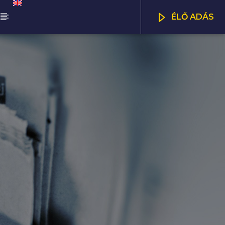
ÉLŐ ADÁS
ŰSOR
NNA DÉLUTÁN
CSATORNÁK
00
17:00