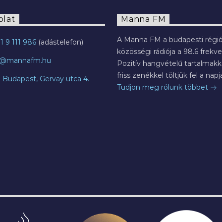
olat
Manna FM
A Manna FM a budapesti régió
1 9 111 986
közösségi rádiója a 98.6 frekve
o@mannafm.hu
Pozitív hangvételű tartalmakka
friss zenékkel töltjük fel a napja
7 Budapest, Gervay utca 4.
Tudjon meg rólunk többet