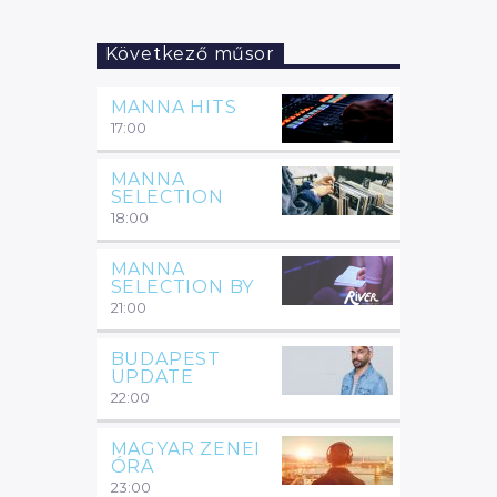
Következő műsor
MANNA HITS
17:00
MANNA
SELECTION
18:00
MANNA
SELECTION BY
21:00
BUDAPEST
UPDATE
22:00
MAGYAR ZENEI
ÓRA
23:00