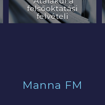
Átalakul a
felsőoktatási
felvételi
2022.07.29.
Manna FM