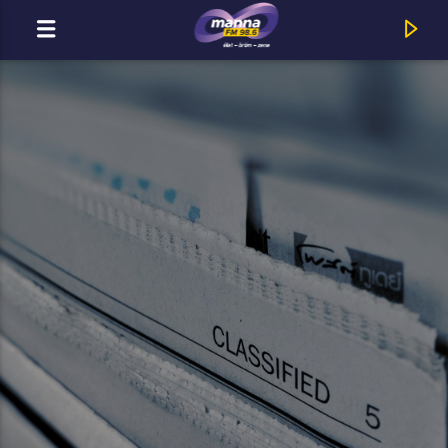
MOST ADÁSBAN
MannaFM
Fugees : Killing Me Softly (With His Song)