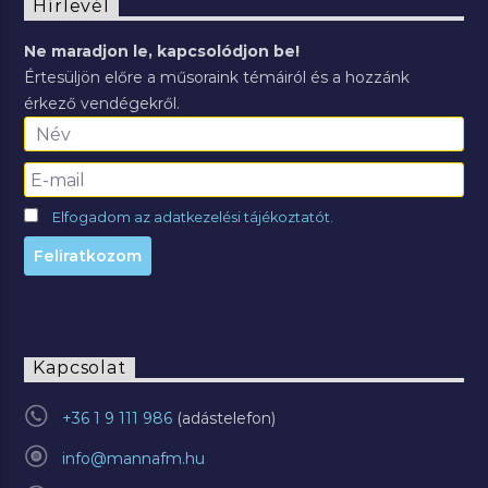
Hírlevél
Ne maradjon le, kapcsolódjon be!
Értesüljön előre a műsoraink témáiról és a hozzánk
érkező vendégekről.
Elfogadom az adatkezelési tájékoztatót.
Kapcsolat
+36 1 9 111 986
info@mannafm.hu