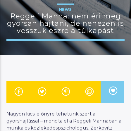
NEWS
Reggeli Manna: nem éri meg
gyorsan hajtani, de nehezen is
JELENLEGI MŰSOR
vesszük észre a túlkapást
MANNA SELECTION
18:00
21:00
River
Manna FM
Nagyon kicsi előnyre tehetünk szert a
gyorshajtással – mondta el a Reggeli Mannában a
munka és közlekedéspszichológus. Zerkovitz