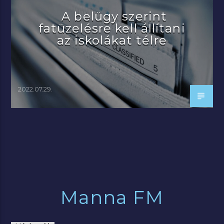
A belügy szerint
fatüzelésre kell állítani
az iskolákat télre
2022.07.29.
Manna FM