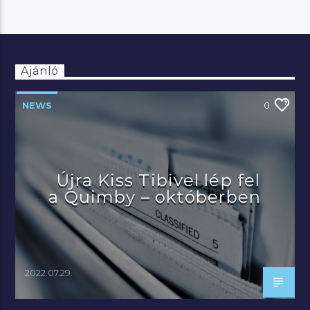
Ajánló
NEWS
0
Újra Kiss Tibivel lép fel
a Quimby – októberben
2022.07.29.