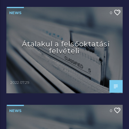
NEWS
0
Átalakul a felsőoktatási
felvételi
2022.07.29.
NEWS
0