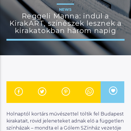
NEWS
Reggeli Manna: indul a
KirakART, színészek lesznek a
JELENLEGI MŰSOR
kirakatokban három napig
MANNA DÉLUTÁN
14:00
17:00
River
Manna FM
Holnaptól kortárs művészettel töltik fel Budapest
kirakatait, rövid jeleneteket adnak elő a független
színházak – mondta el a Gólem SZínház vezetője