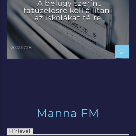
A belügy szerint
fatüzelésre kell állítani
az iskolákat télre
2022.07.29.
Manna FM
Hírlevél