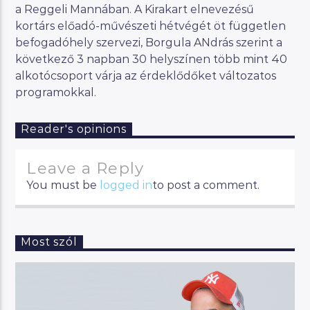
a Reggeli Mannában. A Kirakart elnevezésű
kortárs előadó-művészeti hétvégét öt független
befogadóhely szervezi, Borgula ANdrás szerint a
következő 3 napban 30 helyszínen több mint 40
alkotócsoport várja az érdeklődőket változatos
programokkal.
Reader's opinions
Leave a Reply
You must be
logged in
to post a comment.
Most szól