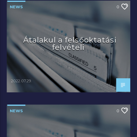
NEWS
0
Átalakul a felsőoktatási
felvételi
2022.07.29.
NEWS
0