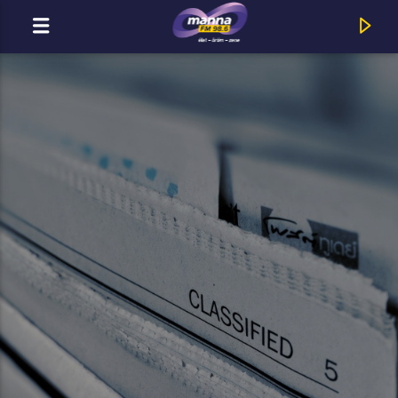
MOST ADÁSBAN
MannaFM
Flo Rida : Good Feeling