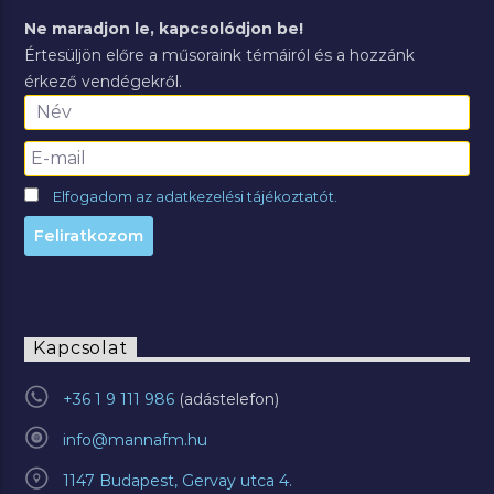
Ne maradjon le, kapcsolódjon be!
Értesüljön előre a műsoraink témáiról és a hozzánk
érkező vendégekről.
Elfogadom az adatkezelési tájékoztatót.
Kapcsolat
+36 1 9 111 986
info@mannafm.hu
1147 Budapest, Gervay utca 4.