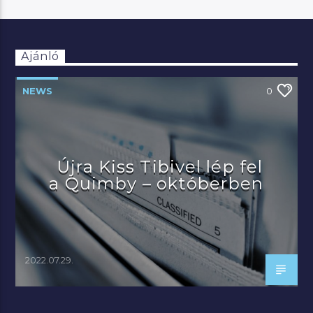
Ajánló
NEWS
0
Újra Kiss Tibivel lép fel
a Quimby – októberben
2022.07.29.