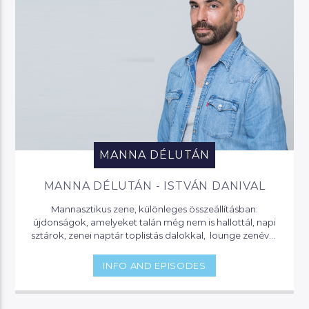
MANNA DÉLUTÁN
MANNA DÉLUTÁN - ISTVÁN DANIVAL
Mannasztikus zene, különleges összeállításban:
újdonságok, amelyeket talán még nem is hallottál, napi
sztárok, zenei naptár toplistás dalokkal, lounge zenével,
és party klasszikusokkal. Itt mindig hallhatsz valami
érdekeset, vagy olyat, amit eddig nem is tudtál…
INFO AND EPISODES