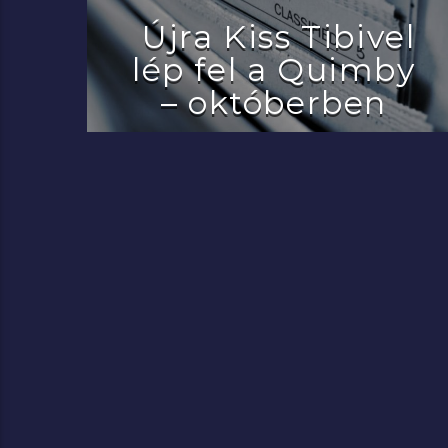
Újra Kiss Tibivel
lép fel a Quimby
– októberben
2022.07.29.