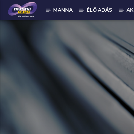
MANNA
ÉLŐ ADÁS
AK
MOST ADÁSBAN
MannaFM