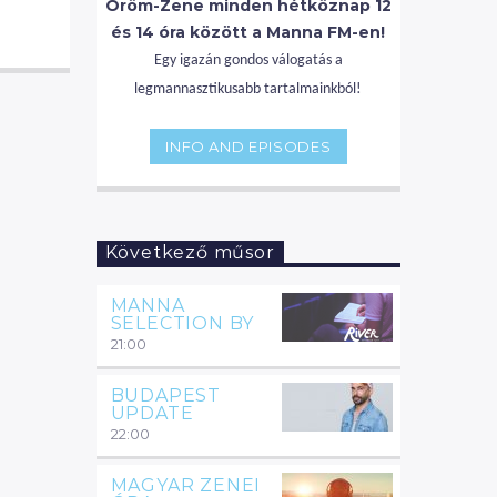
Öröm-Zene minden hétköznap 12
és 14 óra között a Manna FM-en!
Egy igazán gondos válogatás a
legmannasztikusabb tartalmainkból!
INFO AND EPISODES
Következő műsor
MANNA
SELECTION BY
21:00
BUDAPEST
UPDATE
22:00
MAGYAR ZENEI