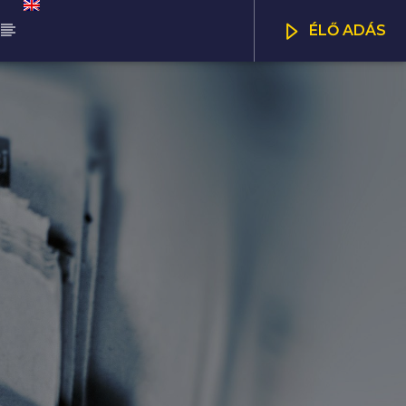
ÉLŐ ADÁS
ŰSOR
NNA SELECTION
CSATORNÁK
00
21:00