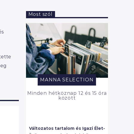
Most szól
és
tette
meg
MANNA SELECTION
Minden hétköznap 12 és 15 óra
között
Változatos tartalom és Igazi Élet-