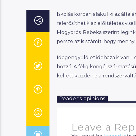
Iskolás korban alakul ki az álta
felerősíthetik az előítéletes vi
Mogyorósi Rebeka szerint leginká
persze az is számít, hogy mennyi
Idegengyűlölet idehaza is van –
hozzá. A félig kongói származás
kellett küzdenie a rendszerváltá
Reader's opinions
Leave a Rep