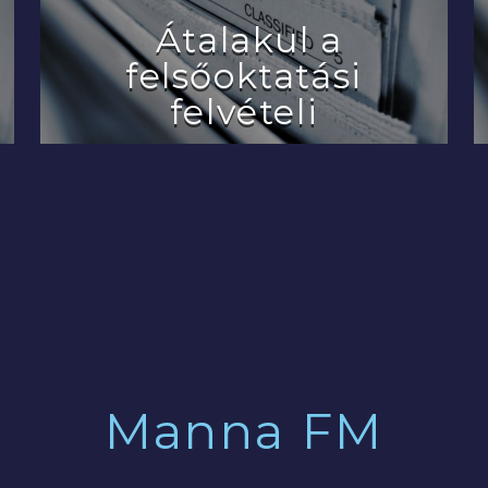
Átalakul a
felsőoktatási
felvételi
2022.07.29.
Manna FM