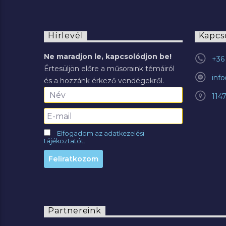
Hírlevél
Kapcs
Ne maradjon le, kapcsolódjon be!
+36 
Értesüljön előre a műsoraink témáiról
inf
és a hozzánk érkező vendégekről.
114
Elfogadom az adatkezelési
tájékoztatót.
Partnereink