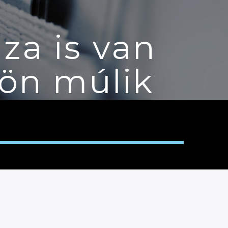
za is van
kön múlik