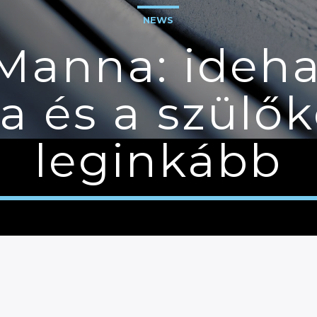
NEWS
Manna: ideha
a és a szülő
leginkább