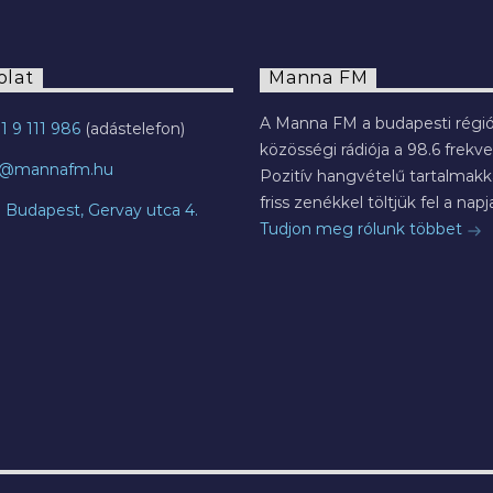
olat
Manna FM
A Manna FM a budapesti régió
1 9 111 986
közösségi rádiója a 98.6 frekve
o@mannafm.hu
Pozitív hangvételű tartalmakka
friss zenékkel töltjük fel a napja
7 Budapest, Gervay utca 4.
Tudjon meg rólunk többet