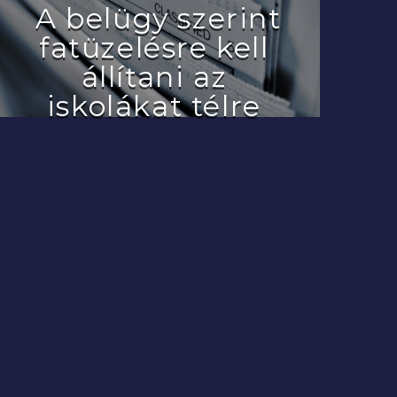
A belügy szerint
fatüzelésre kell
állítani az
iskolákat télre
2022.07.29.