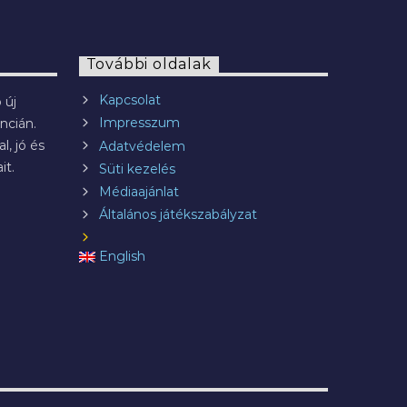
További oldalak
Kapcsolat
 új
Impresszum
ncián.
l, jó és
Adatvédelem
it.
Süti kezelés
Médiaajánlat
Általános játékszabályzat
English