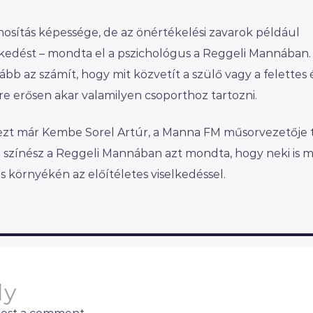
lánosítás képessége, de az önértékelési zavarok például
selkedést – mondta el a pszichológus a Reggeli Mannában.
bb az számít, hogy mit közvetít a szülő vagy a felettes 
re erősen akar valamilyen csoporthoz tartozni.
 ezt már Kembe Sorel Artúr, a Manna FM műsorvezetője 
ú színész a Reggeli Mannában azt mondta, hogy neki is 
s környékén az előítéletes viselkedéssel.
ly