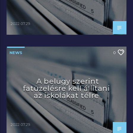
2022.07.29.
NEWS
0
A belügy szerint
fatüzelésre kell állítani
az iskolákat télre
2022.07.29.