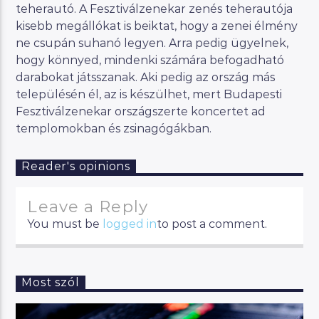
teherautó. A Fesztiválzenekar zenés teherautója
kisebb megállókat is beiktat, hogy a zenei élmény
ne csupán suhanó legyen. Arra pedig ügyelnek,
hogy könnyed, mindenki számára befogadható
darabokat játsszanak. Aki pedig az ország más
településén él, az is készülhet, mert Budapesti
Fesztiválzenekar országszerte koncertet ad
templomokban és zsinagógákban.
Reader's opinions
Leave a Reply
You must be
logged in
to post a comment.
Most szól