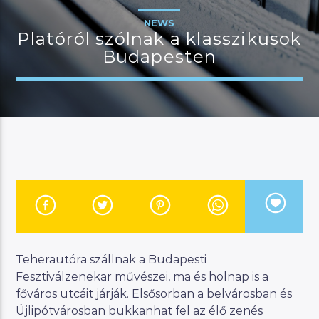
Faith
NEWS
Platóról szólnak a klasszikusok
Budapesten
JELENLEGI MŰSOR
MANNA HITS
19:00
22:00
River
Manna FM
Teherautóra szállnak a Budapesti
Fesztiválzenekar művészei, ma és holnap is a
főváros utcáit járják. Elsősorban a belvárosban és
Újlipótvárosban bukkanhat fel az élő zenés