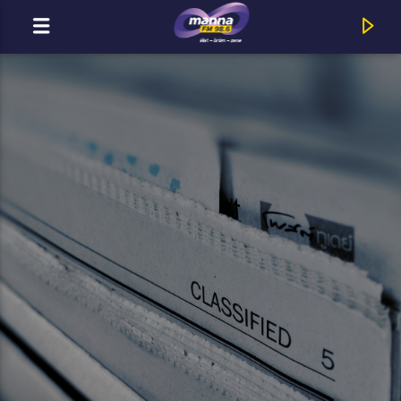
MOST ADÁSBAN
MannaFM
Milton Biggham : We've Come This Far by