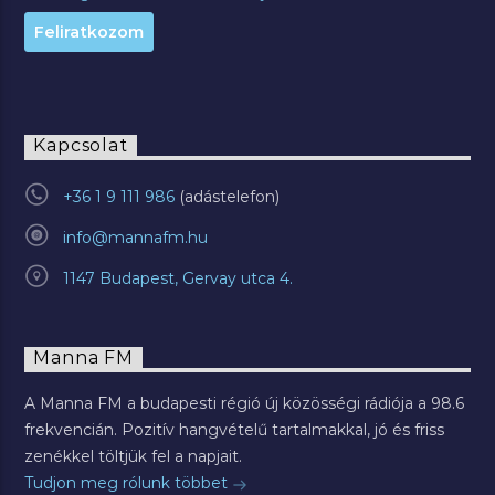
Kapcsolat
+36 1 9 111 986
info@mannafm.hu
1147 Budapest, Gervay utca 4.
Manna FM
A Manna FM a budapesti régió új közösségi rádiója a 98.6
frekvencián. Pozitív hangvételű tartalmakkal, jó és friss
zenékkel töltjük fel a napjait.
Tudjon meg rólunk többet