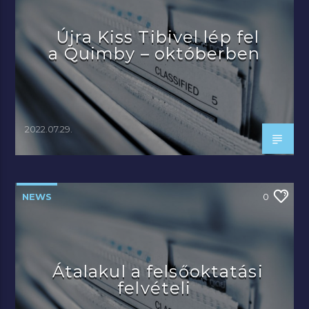
Újra Kiss Tibivel lép fel
a Quimby – októberben
2022.07.29.
NEWS
0
Átalakul a felsőoktatási
felvételi