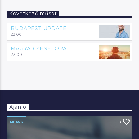
Következő műsor
BUDAPEST UPDATE
22:00
MAGYAR ZENEI ÓRA
23:00
Ajánló
NEWS
0