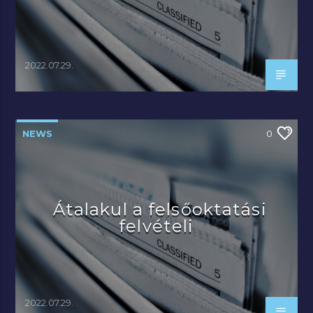
2022.07.29.
NEWS
0
Átalakul a felsőoktatási
felvételi
2022.07.29.