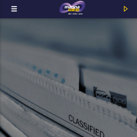
MOST ADÁSBAN
MannaFM
Hooligans : Királylány