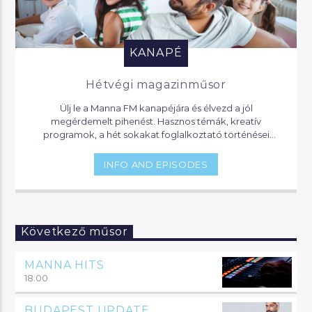
KANAPÉ
Hétvégi magazinműsor
Ülj le a Manna FM kanapéjára és élvezd a jól
megérdemelt pihenést. Hasznos témák, kreatív
programok, a hét sokakat foglalkoztató történései
várnak, de akár jogi segítséget is kaphatsz, ha helyet
foglalsz nálunk.
INFO AND EPISODES
Következő műsor
MANNA HITS
18:00
BUDAPEST UPDATE