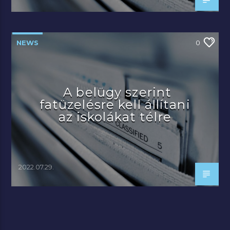
NEWS
0
A belügy szerint
fatüzelésre kell állítani
az iskolákat télre
2022.07.29.