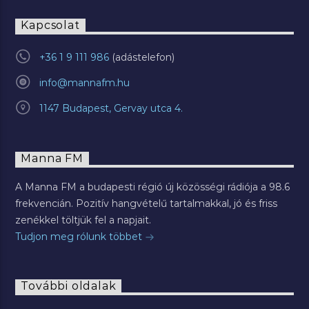
Kapcsolat
+36 1 9 111 986
info@mannafm.hu
1147 Budapest, Gervay utca 4.
Manna FM
A Manna FM a budapesti régió új közösségi rádiója a 98.6
frekvencián. Pozitív hangvételű tartalmakkal, jó és friss
zenékkel töltjük fel a napjait.
Tudjon meg rólunk többet
További oldalak