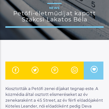
NEWS
Petőfi-életműdíjat kapott
Szakcsi Lakatos Béla
JELENLEGI MŰSOR
KANAPÉ
12:00
18:00
River
Manna FM
Kiosztották a Petőfi zenei díjakat tegnap este. A
közmédia által osztott elismeréseket az év
zenekaraként a 4S Street, az év férfi előadójaként
Köteles Leander, női előadóként pedig Deva