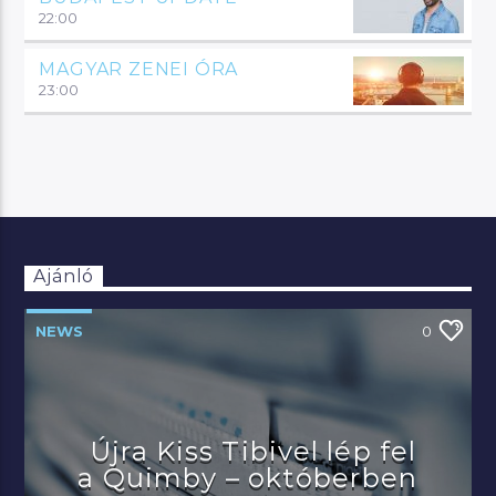
22:00
MAGYAR ZENEI ÓRA
23:00
Ajánló
NEWS
0
Újra Kiss Tibivel lép fel
a Quimby – októberben