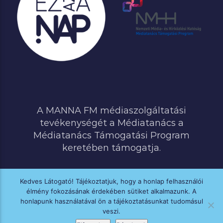
A MANNA FM médiaszolgáltatási
tevékenységét a Médiatanács a
Médiatanács Támogatási Program
keretében támogatja.
Kedves Látogató! Tájékoztatjuk, hogy a honlap felhasználói
élmény fokozásának érdekében sütiket alkalmazunk. A
MINDEN JOG FENNTARTVA © 2020 MANNA FM
honlapunk használatával ön a tájékoztatásunkat tudomásul
veszi.