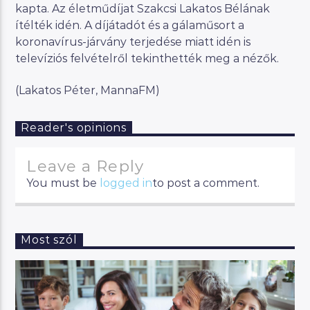
kapta. Az életműdíjat Szakcsi Lakatos Bélának
ítélték idén. A díjátadót és a gálaműsort a
koronavírus-járvány terjedése miatt idén is
televíziós felvételről tekinthették meg a nézők.
(Lakatos Péter, MannaFM)
Reader's opinions
Leave a Reply
You must be
logged in
to post a comment.
Most szól