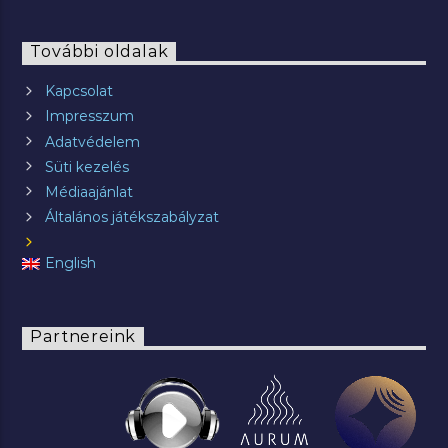
További oldalak
Kapcsolat
Impresszum
Adatvédelem
Süti kezelés
Médiaajánlat
Általános játékszabályzat
English
Partnereink