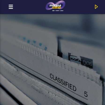
MOST ADÁSBAN
MannaFM