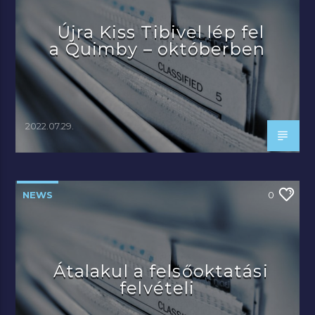
Újra Kiss Tibivel lép fel
a Quimby – októberben
2022.07.29.
NEWS
0
Átalakul a felsőoktatási
felvételi