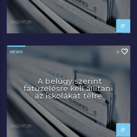
2022.07.29.
NEWS
0
A belügy szerint
fatüzelésre kell állítani
az iskolákat télre
2022.07.29.