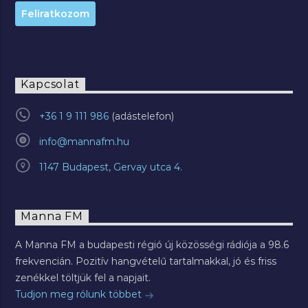
Kapcsolat
+36 1 9 111 986
info@mannafm.hu
1147 Budapest, Gervay utca 4.
Manna FM
A Manna FM a budapesti régió új közösségi rádiója a 98.6
frekvencián. Pozitív hangvételű tartalmakkal, jó és friss
zenékkel töltjük fel a napjait.
Tudjon meg rólunk többet