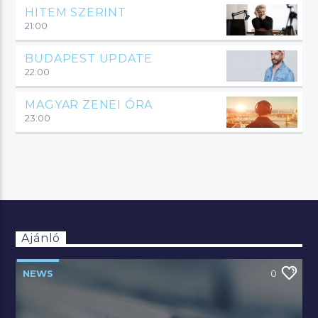
HITEM SZERINT
21:00
BUDAPEST UPDATE
22:00
MAGYAR ZENEI ÓRA
23:00
Ajánló
NEWS
0