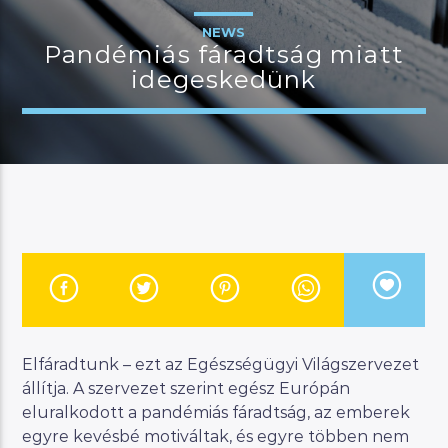
NEWS
Pandémiás fáradtság miatt
idegeskedünk
JELENLEGI MŰSOR
MANNA DÉLELŐTT
08:00
12:00
River
Manna FM
Elfáradtunk – ezt az Egészségügyi Világszervezet
állítja. A szervezet szerint egész Európán
eluralkodott a pandémiás fáradtság, az emberek
egyre kevésbé motiváltak, és egyre többen nem