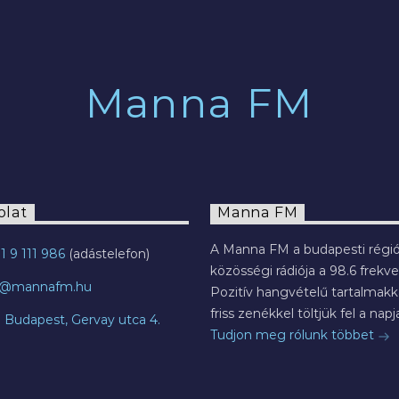
2022.07.29.
Manna FM
olat
Manna FM
A Manna FM a budapesti régió
1 9 111 986
közösségi rádiója a 98.6 frekve
o@mannafm.hu
Pozitív hangvételű tartalmakka
friss zenékkel töltjük fel a napja
7 Budapest, Gervay utca 4.
Tudjon meg rólunk többet