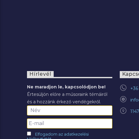
2022.07.29.
Hírlevél
Kapcs
Ne maradjon le, kapcsolódjon be!
+36 
Értesüljön előre a műsoraink témáiról
inf
és a hozzánk érkező vendégekről.
114
Elfogadom az adatkezelési
tájékoztatót.