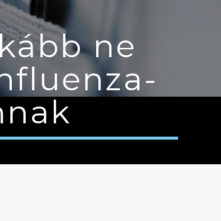
nkább ne
nfluenza-
nnak