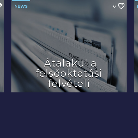
NEWS
0
Átalakul a
felsőoktatási
felvételi