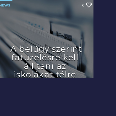
NEWS
0
A belügy szerint
fatüzelésre kell
állítani az
iskolákat télre