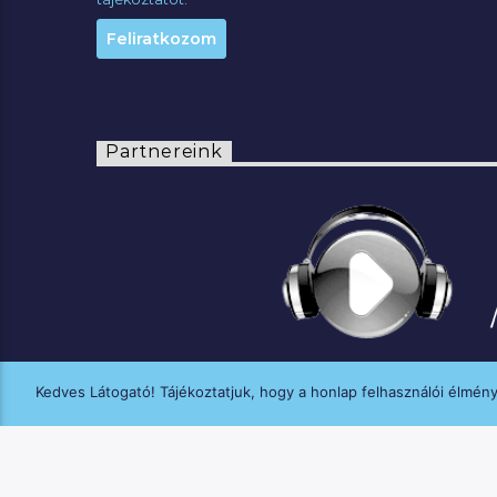
Partnereink
Kedves Látogató! Tájékoztatjuk, hogy a honlap felhasználói élmén
A MANNA FM médiaszolgáltatási tevék