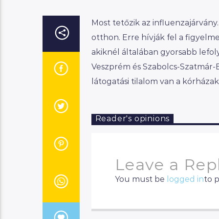
Most tetőzik az influenzajárvány.
otthon. Erre hívják fel a figyel
akiknél általában gyorsabb lefol
Veszprém és Szabolcs-Szatmár-B
látogatási tilalom van a kórháza
Reader's opinions
Leave a Rep
You must be
logged in
to 