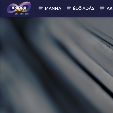
MANNA
ÉLŐ ADÁS
AK
MOST ADÁSBAN
MannaFM