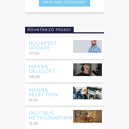
INFO AND EPISODES
legszórakoztatóbb pillanataiból.
Következő műsor
BUDAPEST
UPDATE
07:00
MANNA
DÉLELŐTT
08:00
MANNA
SELECTION
12:00
DIGITÁLIS
HÉTKÖZNAPJAINK
13:00