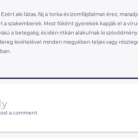
 Ezért aki lázas, fáj a torka és izomfájdalmat érez, marad
met a szakemberek. Most főként gyerekek kapják el a vírus
yású a betegség, és idén ritkán alakulnak ki szövődmény
ereg kivételével minden megyében teljes vagy részleg
kban.
ly
post a comment.