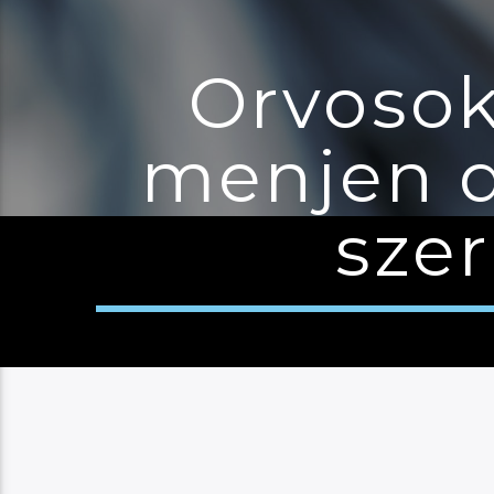
Orvosok
menjen d
sze