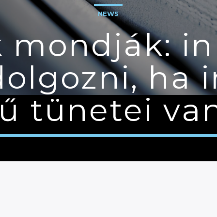
NEWS
 mondják: i
olgozni, ha i
rű tünetei va