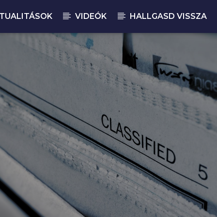
TUALITÁSOK
VIDEÓK
HALLGASD VISSZA
JELENLEGI M
MA
00: