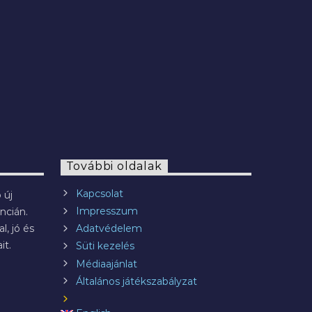
2022.07.29.
További oldalak
Kapcsolat
 új
Impresszum
ncián.
l, jó és
Adatvédelem
it.
Süti kezelés
Médiaajánlat
Általános játékszabályzat