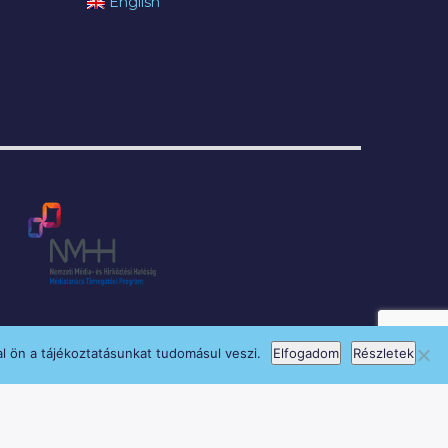
English
l ön a tájékoztatásunkat tudomásul veszi.
Elfogadom
Részletek
si Program keretében támogatja.