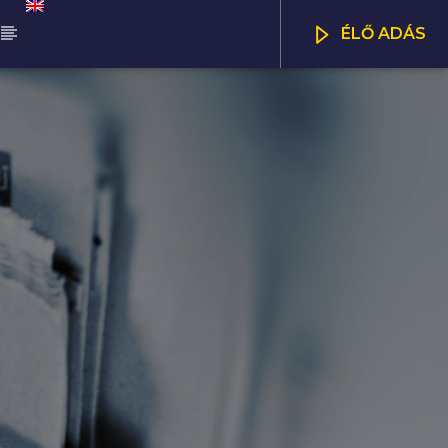
ÉLŐ ADÁS
ŰSOR
NNA WORLD
CSATORNÁK
00
07:00