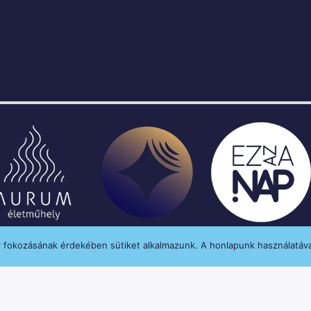
y fokozásának érdekében sütiket alkalmazunk. A honlapunk használatáva
enységét a Médiatanács a Médiatanács Támogatá