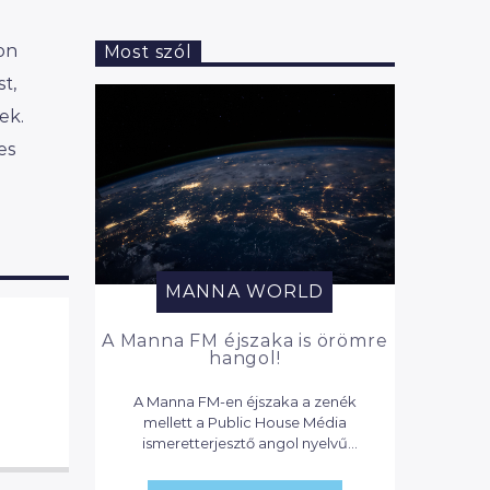
jon
Most szól
t,
ek.
es
MANNA WORLD
A Manna FM éjszaka is örömre
hangol!
A Manna FM-en éjszaka a zenék
mellett a Public House Média
ismeretterjesztő angol nyelvű
podcastjai szólnak, valamint
válogatás a Reggeli Manna