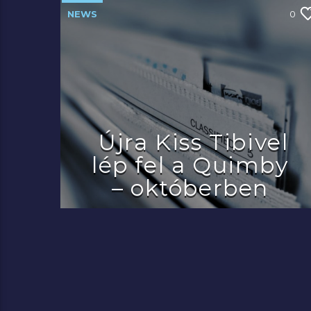
NEWS
0
Újra Kiss Tibivel
lép fel a Quimby
– októberben