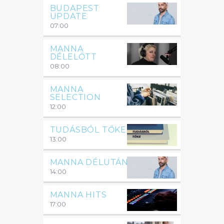
BUDAPEST
UPDATE
07:00
MANNA
DÉLELŐTT
08:00
MANNA
SELECTION
12:00
TUDÁSBÓL TŐKE
13:00
MANNA DÉLUTÁN
14:00
MANNA HITS
17:00