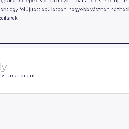
 július közepéig várni a mozira – bár addig szinte új fil
szont egy felújított épületben, nagyobb vásznon nézheti
zajlanak.
ly
post a comment.