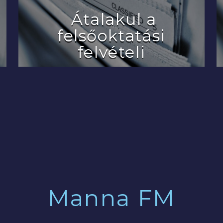
Átalakul a
felsőoktatási
felvételi
2022.07.29.
Manna FM