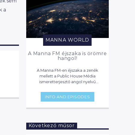
mek sem
k a
MANNA WORLD
A Manna FM éjszaka is örömre
hangol!
A Manna FM-en éjszaka a zenék
mellett a Public House Média
ismeretterjesztő angol nyelvű
podcastjai szólnak, valamint
válogatás a Reggeli Manna
INFO AND EPISODES
legszórakoztatóbb pillanataiból.
Következő műsor