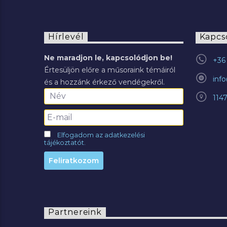
Hírlevél
Kapcs
Ne maradjon le, kapcsolódjon be!
+36 
Értesüljön előre a műsoraink témáiról
inf
és a hozzánk érkező vendégekről.
114
Elfogadom az adatkezelési
tájékoztatót.
Partnereink