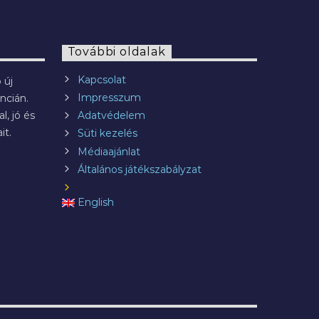
További oldalak
Kapcsolat
 új
Impresszum
ncián.
l, jó és
Adatvédelem
it.
Süti kezelés
Médiaajánlat
Általános játékszabályzat
English