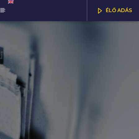
ÉLŐ ADÁS
ŰSOR
NNA WORLD
CSATORNÁK
00
07:00