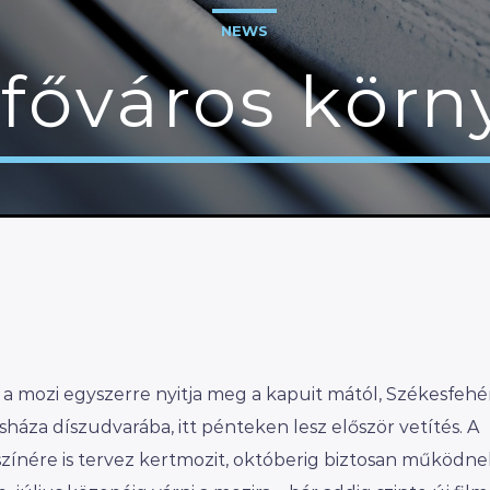
NEWS
 főváros körn
 mozi egyszerre nyitja meg a kapuit mától, Székesfehé
háza díszudvarába, itt pénteken lesz először vetítés. A
színére is tervez kertmozit, októberig biztosan működne