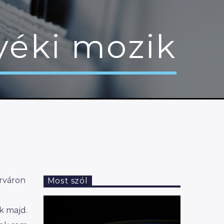
yéki mozik
rváron
Most szól
k majd.