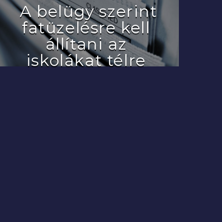
A belügy szerint
fatüzelésre kell
állítani az
iskolákat télre
2022.07.29.