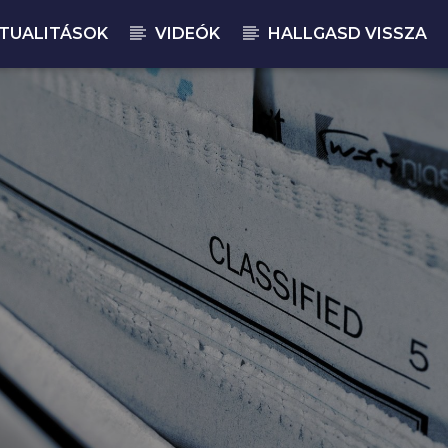
TUALITÁSOK
VIDEÓK
HALLGASD VISSZA
JELENLEGI M
MA
00: