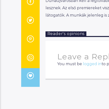
Dunaújvárosban kell a legtovább,
lesznek. Az első premiereket vi
látogatók. A munkák jelenleg is 
Reader's opinions
Leave a Rep
You must be
logged in
to 