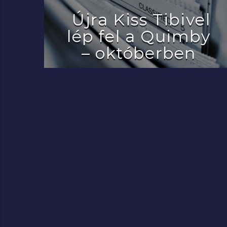
Újra Kiss Tibivel
lép fel a Quimby
– októberben
2022.07.29.