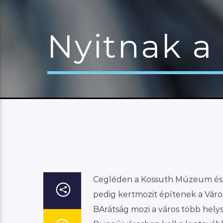
Nyitnak a
Cegléden a Kossuth Múzeum és a
pedig kertmozit építenek a Város
BArátság mozi a város több hely