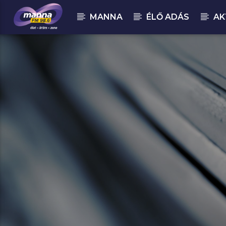
MANNA
ÉLŐ ADÁS
AK
MOST ADÁSBAN
MannaFM