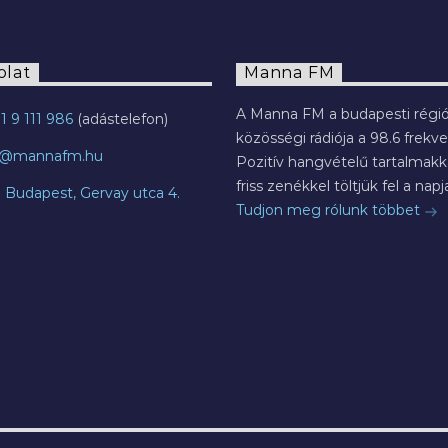
olat
Manna FM
A Manna FM a budapesti régió
1 9 111 986
közösségi rádiója a 98.6 frekve
o@mannafm.hu
Pozitív hangvételű tartalmakka
friss zenékkel töltjük fel a napja
7 Budapest, Gervay utca 4.
Tudjon meg rólunk többet