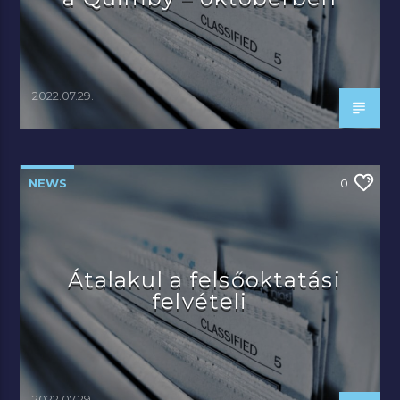
2022.07.29.
NEWS
0
Átalakul a felsőoktatási
felvételi
2022.07.29.