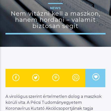
NEWS
Nem vitázni kell a maszkon,
hanem hordani – valamit
JELENLEGI MŰSOR
biztosan segít
MANNA WORLD
00:00
07:00
River
Manna FM
A virológus szerint értelmetlen dolog a maszkok
körüli vita. A Pécsi Tudományegyetem
Koronavírus Kutató Akciócsoportjának tagja