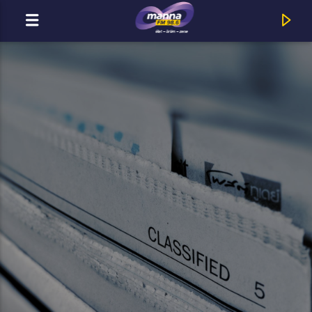
MOST ADÁSBAN
MannaFM
Jazz+Az : Megint Hétfő