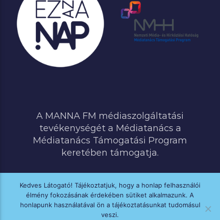
A MANNA FM médiaszolgáltatási
tevékenységét a Médiatanács a
Médiatanács Támogatási Program
keretében támogatja.
Kedves Látogató! Tájékoztatjuk, hogy a honlap felhasználói
élmény fokozásának érdekében sütiket alkalmazunk. A
MINDEN JOG FENNTARTVA © 2020 MANNA FM
honlapunk használatával ön a tájékoztatásunkat tudomásul
veszi.