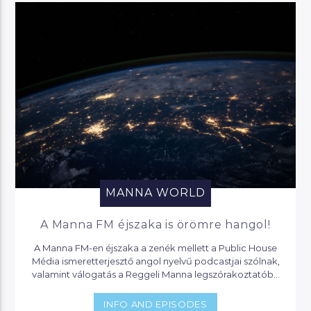
MANNA WORLD
A Manna FM éjszaka is örömre hangol!
A Manna FM-en éjszaka a zenék mellett a Public House
Média ismeretterjesztő angol nyelvű podcastjai szólnak,
valamint válogatás a Reggeli Manna legszórakoztatóbb
pillanataiból.
INFO AND EPISODES