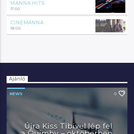
MANNA HITS
17:00
CINEMANNA
18:00
Ajánló
NEWS
0
Újra Kiss Tibivel lép fel
a Quimby – októberben