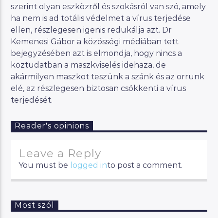
szerint olyan eszközről és szokásról van szó, amely
ha nem is ad totális védelmet a vírus terjedése
ellen, részlegesen igenis redukálja azt. Dr
Kemenesi Gábor a közösségi médiában tett
bejegyzésében azt is elmondja, hogy nincs a
köztudatban a maszkviselés idehaza, de
akármilyen maszkot teszünk a szánk és az orrunk
elé, az részlegesen biztosan csökkenti a vírus
terjedését.
Reader's opinions
Leave a Reply
You must be
logged in
to post a comment.
Most szól