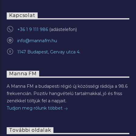
Kapcsolat
+36 1 9 111 986
info@mannafm.hu
1147 Budapest, Gervay utca 4.
Manna FM
A Manna FM a budapesti régió új közösségi rádiója a 98.6
frekvencián. Pozitív hangvételű tartalmakkal, jó és friss
zenékkel töltjük fel a napjait.
Tudjon meg rólunk többet
További oldalak