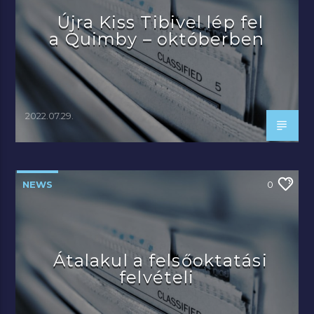
Újra Kiss Tibivel lép fel
a Quimby – októberben
2022.07.29.
NEWS
0
Átalakul a felsőoktatási
felvételi