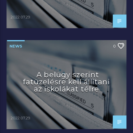
2022.07.29.
NEWS
0
A belügy szerint
fatüzelésre kell állítani
az iskolákat télre
2022.07.29.