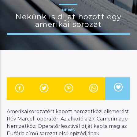
NEWS
Nekünk is díjat hozott egy
amerikai sorozat
JELENLEGI MŰSOR
KANAPÉ
12:00
18:00
River
Manna FM
Amerikai sorozatért kapott nemzetközi elismerést
Rév Marcell operatőr. Az alkotó a 27. Camerimage
Nemzetközi Operatőrfesztivál díját kapta meg az
Eufória című sorozat első epizódjának