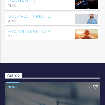
MANNA HITS
18:00
BUDAPEST UPDATE
22:00
MAGYAR ZENEI ÓRA
23:00
Ajánló
NEWS
0