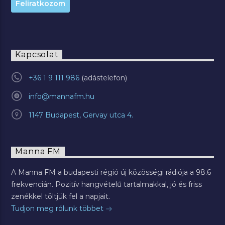
Kapcsolat
+36 1 9 111 986
info@mannafm.hu
1147 Budapest, Gervay utca 4.
Manna FM
A Manna FM a budapesti régió új közösségi rádiója a 98.6
frekvencián. Pozitív hangvételű tartalmakkal, jó és friss
zenékkel töltjük fel a napjait.
Tudjon meg rólunk többet