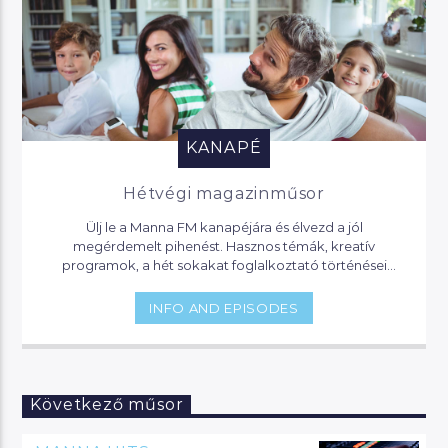
KANAPÉ
Hétvégi magazinműsor
Ülj le a Manna FM kanapéjára és élvezd a jól
megérdemelt pihenést. Hasznos témák, kreatív
programok, a hét sokakat foglalkoztató történései
várnak, de akár jogi segítséget is kaphatsz, ha helyet
foglalsz nálunk.
INFO AND EPISODES
Következő műsor