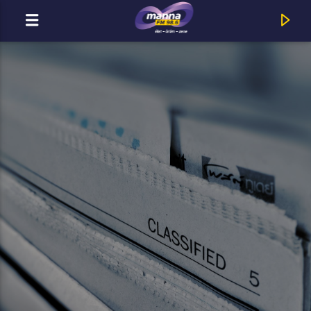
MOST ADÁSBAN
Title
Artist