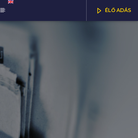
ÉLŐ ADÁS
ŰSOR
NNA DÉLELŐTT
CSATORNÁK
00
12:00