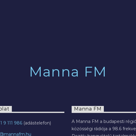
2022.07.29.
Manna FM
olat
Manna FM
A Manna FM a budapesti régió
1 9 111 986
közösségi rádiója a 98.6 frekve
o@mannafm.hu