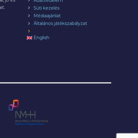
l, jó és
Adatvédelem
it.
Süti kezelés
Médiaajánlat
Általános játékszabályzat
English