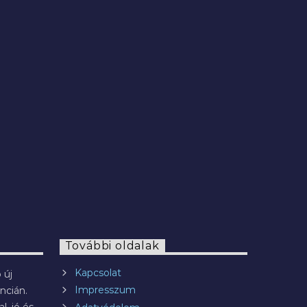
2022.07.29.
További oldalak
Kapcsolat
 új
Impresszum
ncián.