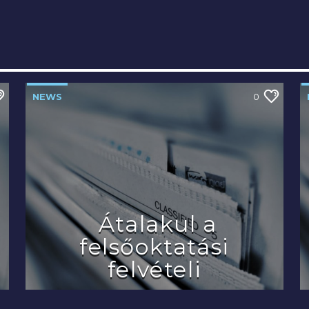
NEWS
0
Átalakul a
felsőoktatási
felvételi