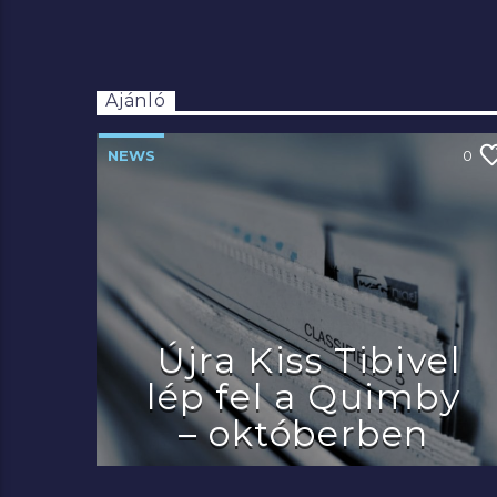
Ajánló
NEWS
0
Újra Kiss Tibivel
lép fel a Quimby
– októberben