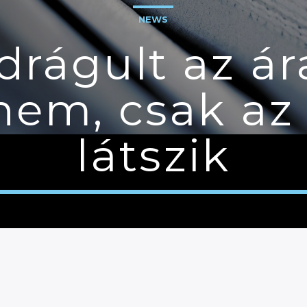
NEWS
drágult az ár
nem, csak az 
látszik