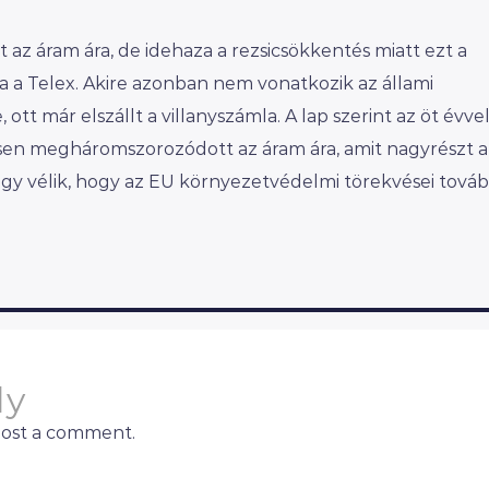
 az áram ára, de idehaza a rezsicsökkentés miatt ezt a
a a Telex. Akire azonban nem vonatkozik az állami
ott már elszállt a villanyszámla. A lap szerint az öt évve
sen megháromszorozódott az áram ára, amit nagyrészt a
Úgy vélik, hogy az EU környezetvédelmi törekvései továb
ly
post a comment.