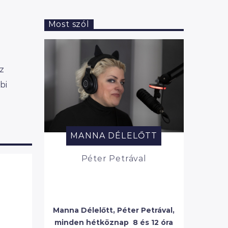
Most szól
l
z
bi
MANNA DÉLELŐTT
Péter Petrával
Manna Délelőtt, Péter Petrával,
minden hétköznap 8 és 12 óra