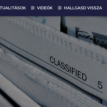
TUALITÁSOK
VIDEÓK
HALLGASD VISSZA
JELENLEGI M
MA
08: