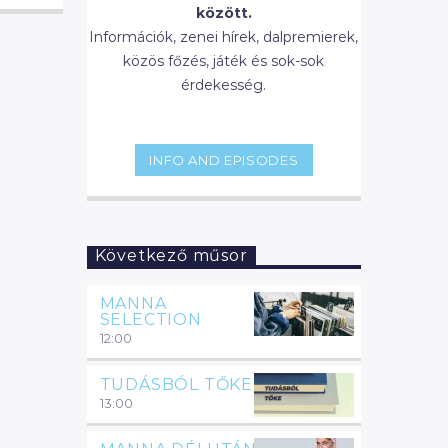
között.
Információk, zenei hírek, dalpremierek,
közös főzés, játék és sok-sok
érdekesség.
INFO AND EPISODES
Következő műsor
MANNA
SELECTION
12:00
TUDÁSBÓL TŐKE
13:00