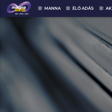
MANNA
ÉLŐ ADÁS
AK
MOST ADÁSBAN
MannaFM