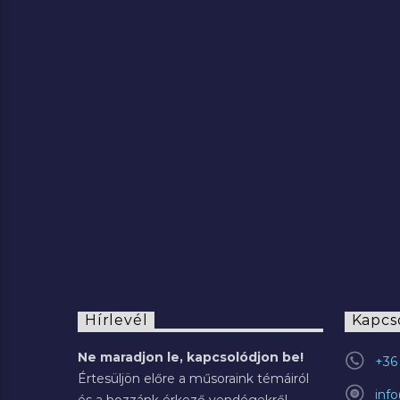
2022.07.29.
Hírlevél
Kapcs
Ne maradjon le, kapcsolódjon be!
+36 
Értesüljön előre a műsoraink témáiról
inf