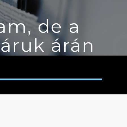
am, de a
áruk árán