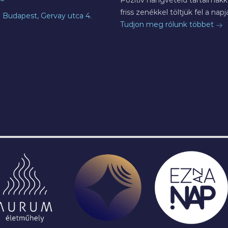
Pozitív hangvételű tartalmakka
friss zenékkel töltjük fel a napja
7 Budapest, Gervay utca 4.
Tudjon meg rólunk többet