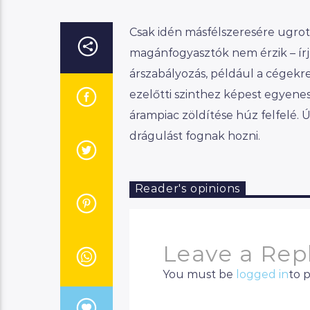
Csak idén másfélszeresére ugrott
magánfogyasztók nem érzik – írj
árszabályozás, például a cégekre, 
ezelőtti szinthez képest egyene
árampiac zöldítése húz felfelé. 
drágulást fognak hozni.
Reader's opinions
Leave a Rep
You must be
logged in
to 