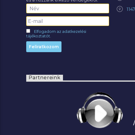
és a hozzánk érkező vendégekről.
114
Elfogadom az adatkezelési
tájékoztatót.
Partnereink