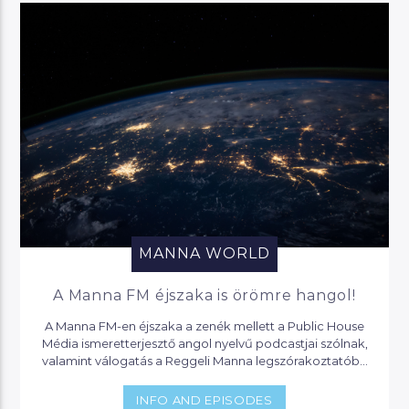
MANNA WORLD
A Manna FM éjszaka is örömre hangol!
A Manna FM-en éjszaka a zenék mellett a Public House
Média ismeretterjesztő angol nyelvű podcastjai szólnak,
valamint válogatás a Reggeli Manna legszórakoztatóbb
pillanataiból.
INFO AND EPISODES