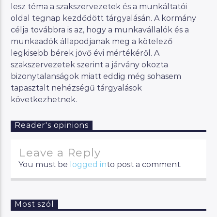
lesz téma a szakszervezetek és a munkáltatói
oldal tegnap kezdődött tárgyalásán. A kormány
célja továbbra is az, hogy a munkavállalók és a
munkaadók állapodjanak meg a kötelező
legkisebb bérek jövő évi mértékéről. A
szakszervezetek szerint a járvány okozta
bizonytalanságok miatt eddig még sohasem
tapasztalt nehézségű tárgyalások
következhetnek.
Reader's opinions
Leave a Reply
You must be
logged in
to post a comment.
Most szól