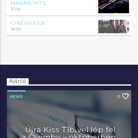
MANNA HITS
17:00
CINEMANNA
18:00
Ajánló
NEWS
0
Újra Kiss Tibivel lép fel
a Quimby – októberben