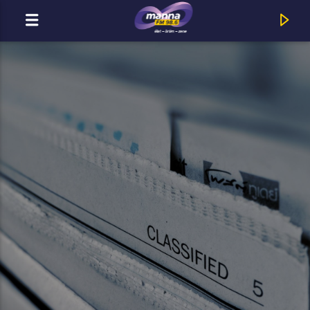
MOST ADÁSBAN
Title
Artist