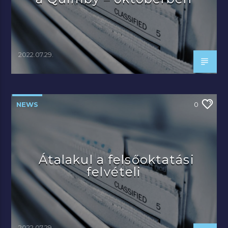
2022.07.29.
NEWS
0
Átalakul a felsőoktatási
felvételi
2022.07.29.