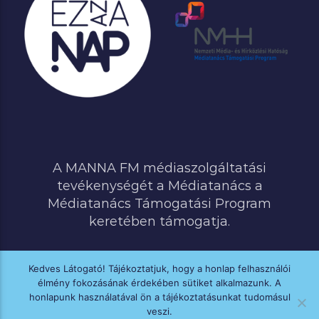
A MANNA FM médiaszolgáltatási
tevékenységét a Médiatanács a
Médiatanács Támogatási Program
keretében támogatja.
Kedves Látogató! Tájékoztatjuk, hogy a honlap felhasználói
élmény fokozásának érdekében sütiket alkalmazunk. A
MINDEN JOG FENNTARTVA © 2020 MANNA FM
honlapunk használatával ön a tájékoztatásunkat tudomásul
veszi.