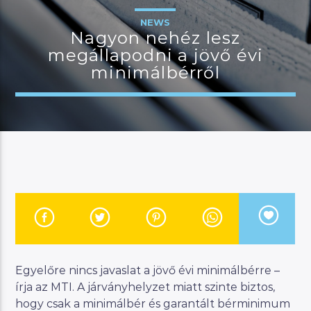
NEWS
Nagyon nehéz lesz
megállapodni a jövő évi
JELENLEGI MŰSOR
minimálbérről
MANNA WORLD
00:00
07:00
River
Manna FM
Egyelőre nincs javaslat a jövő évi minimálbérre –
írja az MTI. A járványhelyzet miatt szinte biztos,
hogy csak a minimálbér és garantált bérminimum