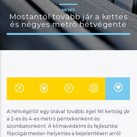
NEWS
Mostantól tovább jár a kettes
és négyes metró hétvégente
JELENLEGI MŰSOR
MANNA SELECTION
14:00
15:00
River
Manna FM
A hétvégétől egy órával tovább, éjjel fél kettőig jár
a 2-es és 4-es metró péntekenként és
szombatonként. A klímavédelmi és fejlesztési
főpolgármester-helyettes a bejelentésen arról