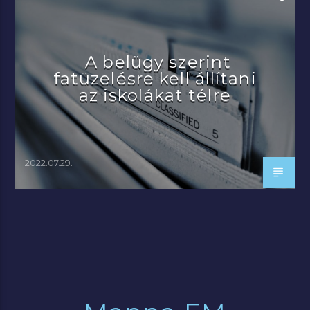
A belügy szerint
fatüzelésre kell állítani
az iskolákat télre
2022.07.29.