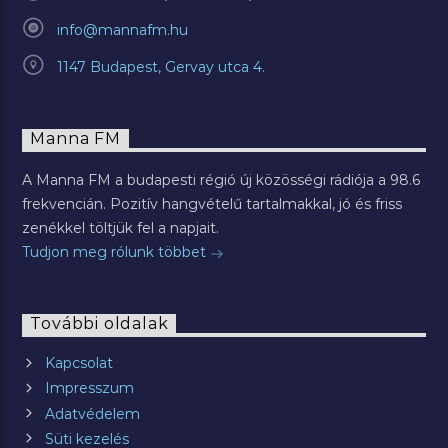
info@mannafm.hu
1147 Budapest, Gervay utca 4.
Manna FM
A Manna FM a budapesti régió új közösségi rádiója a 98.6
frekvencián. Pozitív hangvételű tartalmakkal, jó és friss
zenékkel töltjük fel a napjait.
Tudjon meg rólunk többet
További oldalak
Kapcsolat
Impresszum
Adatvédelem
Süti kezelés