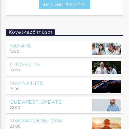
INFO AND EPISODES
Következő műsor
KANAPÉ
15:00
CROSS GPS
18:00
MANNA HITS
19:00
BUDAPEST UPDATE
22:00
MAGYAR ZENEI ÓRA
23:00