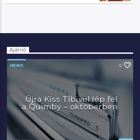
Ajánló
NEWS
0
Újra Kiss Tibivel lép fel
a Quimby – októberben