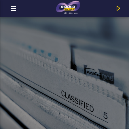
MOST ADÁSBAN
MannaFM
Helyes_Beat : Ez Az A Dal