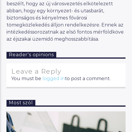
beszélt, hogy az új városvezetés elkötelezett
abban, hogy egy környezet- és utasbarát,
biztonságos és kényelmes fővárosi
tömegközlekedés álljon rendelkezésre. Ennek az
intézkedéssorozatnak az első fontos mérföldköve
az éjszakai üzemidő meghosszabbítása.
Reader's opinions
Leave a Reply
You must be
logged in
to post a comment.
Most szól