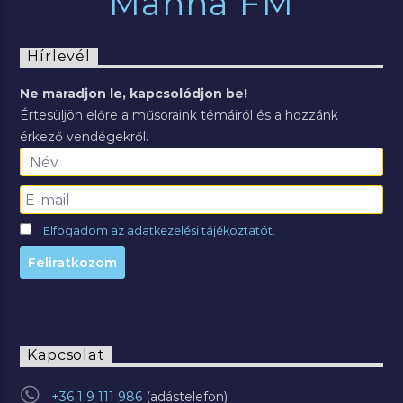
Manna FM
Hírlevél
Ne maradjon le, kapcsolódjon be!
Értesüljön előre a műsoraink témáiról és a hozzánk
érkező vendégekről.
Elfogadom az adatkezelési tájékoztatót.
Kapcsolat
+36 1 9 111 986