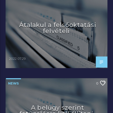
Átalakul a felsőoktatási
felvételi
2022.07.29.
NEWS
0
A belügy szerint