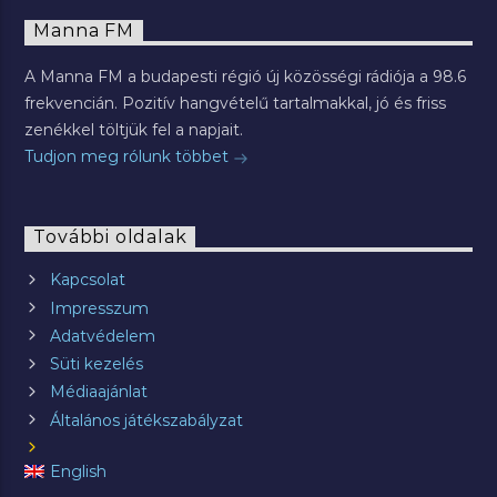
Manna FM
A Manna FM a budapesti régió új közösségi rádiója a 98.6
frekvencián. Pozitív hangvételű tartalmakkal, jó és friss
zenékkel töltjük fel a napjait.
Tudjon meg rólunk többet
További oldalak
Kapcsolat
Impresszum
Adatvédelem
Süti kezelés
Médiaajánlat
Általános játékszabályzat
English