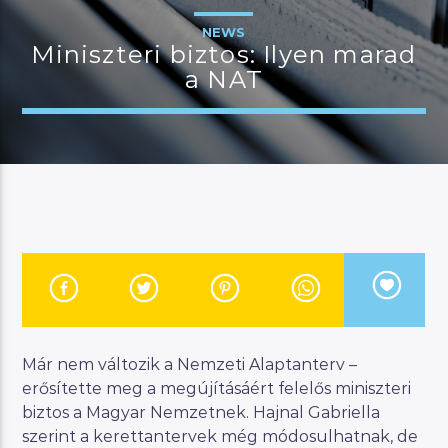
NEWS
Miniszteri biztos: Ilyen marad
a NAT
JELENLEGI MŰSOR
MAGYAR ZENEI ÓRA
23:00
24:00
River
Manna FM
Már nem változik a Nemzeti Alaptanterv –
erősítette meg a megújításáért felelős miniszteri
biztos a Magyar Nemzetnek. Hajnal Gabriella
szerint a kerettantervek még módosulhatnak, de