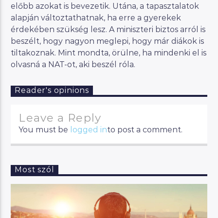
előbb azokat is bevezetik. Utána, a tapasztalatok
alapján változtathatnak, ha erre a gyerekek
érdekében szükség lesz. A miniszteri biztos arról is
beszélt, hogy nagyon meglepi, hogy már diákok is
tiltakoznak. Mint mondta, örülne, ha mindenki el is
olvasná a NAT-ot, aki beszél róla.
Reader's opinions
Leave a Reply
You must be
logged in
to post a comment.
Most szól