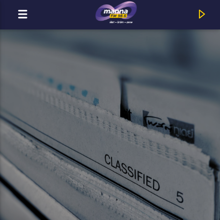
MOST ADÁSBAN
MannaFM
Temesi Berci : Soul is the flavour