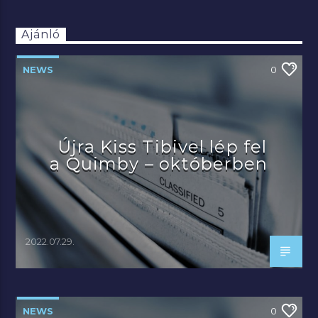
Ajánló
NEWS
0
Újra Kiss Tibivel lép fel
a Quimby – októberben
2022.07.29.
NEWS
0