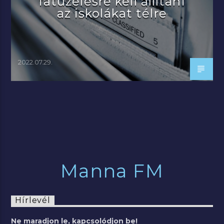
fatüzelésre kell állítani
az iskolákat télre
2022.07.29.
Manna FM
Hírlevél
Ne maradjon le, kapcsolódjon be!