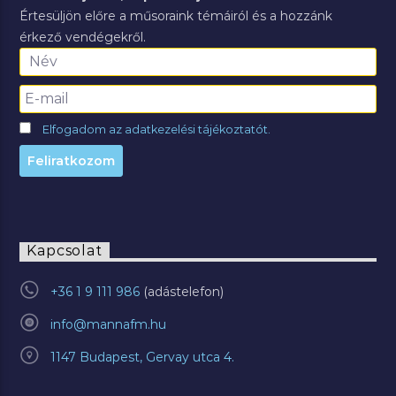
Értesüljön előre a műsoraink témáiról és a hozzánk
érkező vendégekről.
Elfogadom az adatkezelési tájékoztatót.
Kapcsolat
+36 1 9 111 986
info@mannafm.hu
1147 Budapest, Gervay utca 4.