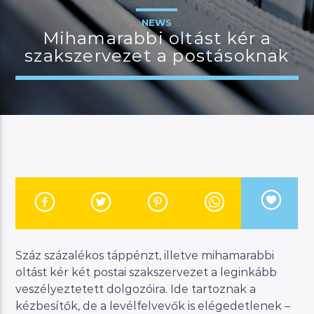
NEWS
Mihamarabbi oltást kér a
szakszervezet a postásoknak
JELENLEGI MŰSOR
MAGYAR ZENEI ÓRA
23:00
24:00
River
Manna FM
Száz százalékos táppénzt, illetve mihamarabbi
oltást kér két postai szakszervezet a leginkább
veszélyeztetett dolgozóira. Ide tartoznak a
kézbesítők, de a levélfelvevők is elégedetlenek –