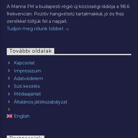
A Manna FM a budapesti régió új közösségi rádiója a 98.6
frekvencián. Pozitív hangvételű tartalmakkal, jó és friss
zenékkel töltjük fel a napjait.
Tudjon meg rólunk többet
További oldalak
Kapcsolat
Impresszum
Adatvédelem
Süti kezelés
Médiaajánlat
Általános játékszabályzat
English