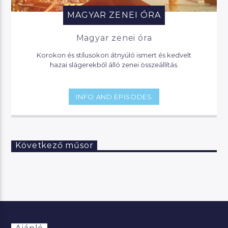
MAGYAR ZENEI ÓRA
Magyar zenei óra
Korokon és stílusokon átnyúló ismert és kedvelt
hazai slágerekből álló zenei összeállítás.
INFO AND EPISODES
Következő műsor