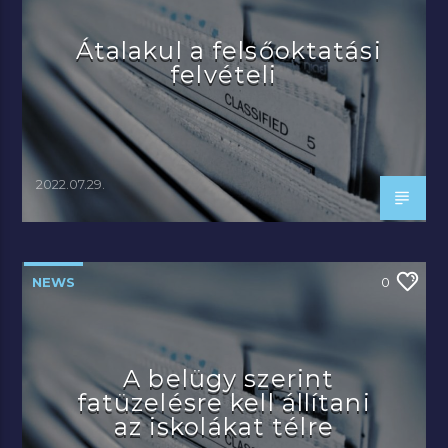
Átalakul a felsőoktatási
felvételi
2022.07.29.
NEWS
0
A belügy szerint
fatüzelésre kell állítani
az iskolákat télre