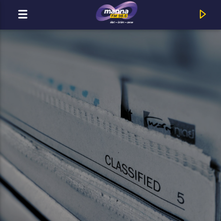
MOST ADÁSBAN
MannaFM
Geszti Péter & Péterfy Bori : Csak te meg én