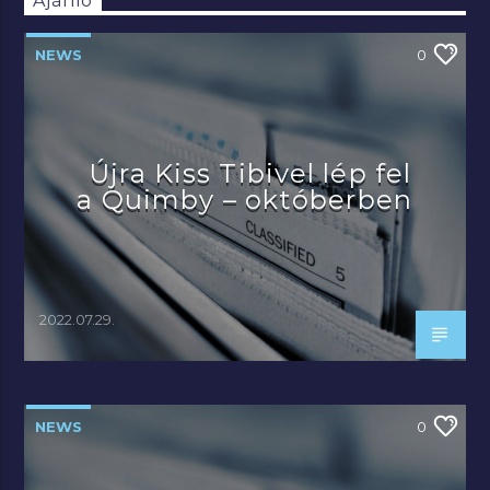
Ajánló
NEWS
0
Újra Kiss Tibivel lép fel
a Quimby – októberben
2022.07.29.
NEWS
0