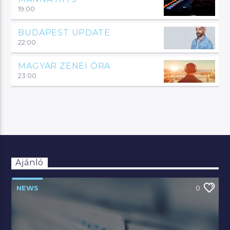
19:00
BUDAPEST UPDATE
22:00
MAGYAR ZENEI ÓRA
23:00
Ajánló
NEWS
0