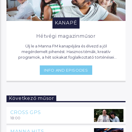
KANAPÉ
Hétvégi magazinműsor
Ülj le a Manna FM kanapéjára és élvezd a jól
megérdemelt pihenést. Hasznos témák, kreatív
programok, a hét sokakat foglalkoztató történései
várnak, de akár jogi segítséget is kaphatsz, ha helyet
foglalsz nálunk.
INFO AND EPISODES
Következő műsor
CROSS GPS
18:00
MANNA HITS