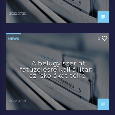
2022.07.29.
NEWS
0
A belügy szerint
fatüzelésre kell állítani
az iskolákat télre
2022.07.29.