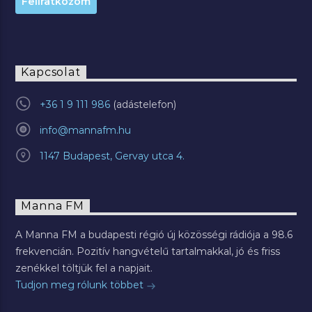
Kapcsolat
+36 1 9 111 986
info@mannafm.hu
1147 Budapest, Gervay utca 4.
Manna FM
A Manna FM a budapesti régió új közösségi rádiója a 98.6
frekvencián. Pozitív hangvételű tartalmakkal, jó és friss
zenékkel töltjük fel a napjait.
Tudjon meg rólunk többet