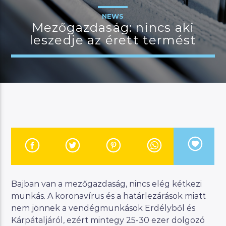
NEWS
Mezőgazdaság: nincs aki
leszedje az érett termést
JELENLEGI MŰSOR
KANAPÉ
15:00
18:00
River
Manna FM
Bajban van a mezőgazdaság, nincs elég kétkezi
munkás. A koronavírus és a határlezárások miatt
nem jönnek a vendégmunkások Erdélyből és
Kárpátaljáról, ezért mintegy 25-30 ezer dolgozó