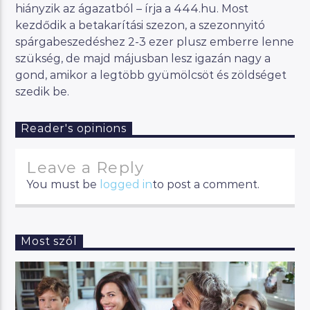
hiányzik az ágazatból – írja a 444.hu. Most
kezdődik a betakarítási szezon, a szezonnyitó
spárgabeszedéshez 2-3 ezer plusz emberre lenne
szükség, de majd májusban lesz igazán nagy a
gond, amikor a legtöbb gyümölcsöt és zöldséget
szedik be.
Reader's opinions
Leave a Reply
You must be
logged in
to post a comment.
Most szól