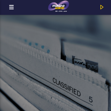
MOST ADÁSBAN
MannaFM
Travis : Side