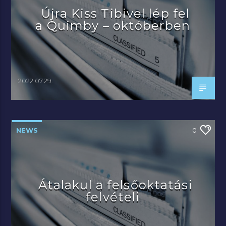
Újra Kiss Tibivel lép fel
a Quimby – októberben
2022.07.29.
NEWS
0
Átalakul a felsőoktatási
felvételi