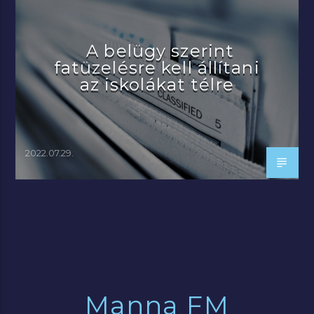
A belügy szerint
fatüzelésre kell állítani
az iskolákat télre
2022.07.29.
Manna FM