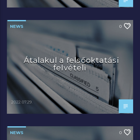
NEWS
0
Átalakul a felsőoktatási
felvételi
2022.07.29.
NEWS
0