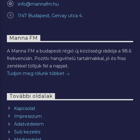
info@mannafm.hu
1147 Budapest, Gervay utca 4.
Manna FM
A Manna FM a budapesti régió új közösségi rádiója a 98.6
frekvencián. Pozitív hangvételű tartalmakkal, jó és friss
zenékkel töltjük fel a napjait.
Tudjon meg rólunk többet
További oldalak
Kapcsolat
Impresszum
Adatvédelem
Süti kezelés
Médiaajánlat