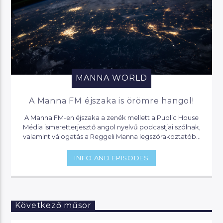
MANNA WORLD
A Manna FM éjszaka is örömre hangol!
A Manna FM-en éjszaka a zenék mellett a Public House
Média ismeretterjesztő angol nyelvű podcastjai szólnak,
valamint válogatás a Reggeli Manna legszórakoztatóbb
pillanataiból.
INFO AND EPISODES
Következő műsor