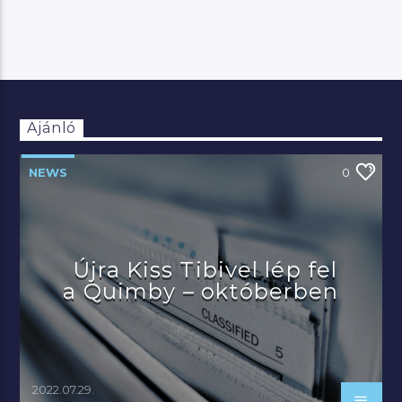
Ajánló
NEWS
0
Újra Kiss Tibivel lép fel
a Quimby – októberben
2022.07.29.