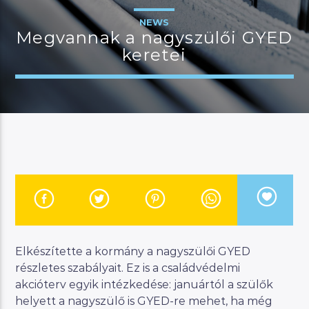
NEWS
Megvannak a nagyszülői GYED
keretei
JELENLEGI MŰSOR
MANNA WORLD
00:00
06:00
River
Manna FM
Elkészítette a kormány a nagyszülői GYED
részletes szabályait. Ez is a családvédelmi
akcióterv egyik intézkedése: januártól a szülők
helyett a nagyszülő is GYED-re mehet, ha még