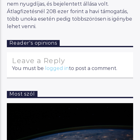
nem nyugdíjas, és bejelentett állása volt.
Átlagfizetésnél 208 ezer forint a havi támogatás,
több unoka esetén pedig többszörösen is igénybe
lehet venni.
Reader's opinions
Leave a Reply
You must be
logged in
to post a comment.
Most szól