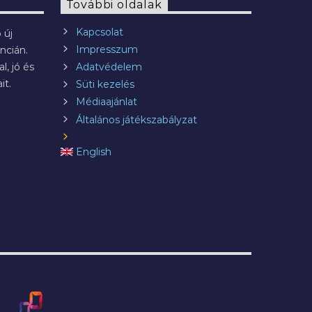
További oldalak
Kapcsolat
 új
Impresszum
ncián.
l, jó és
Adatvédelem
it.
Süti kezelés
Médiaajánlat
Általános játékszabályzat
English