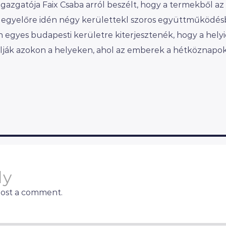
gazgatója Faix Csaba arról beszélt, hogy a termekből az
, egyelőre idén négy kerülettekl szoros együttműködés
gyes budapesti kerületre kiterjesztenék, hogy a hely
ják azokon a helyeken, ahol az emberek a hétköznapok
ly
post a comment.