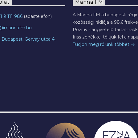
olat
Manna FM
A Manna FM a budapesti régió
1 9 111 986
közösségi rádiója a 98.6 frekve
o@mannafm.hu
Pozitív hangvételű tartalmakka
friss zenékkel töltjük fel a napja
7 Budapest, Gervay utca 4.
Tudjon meg rólunk többet