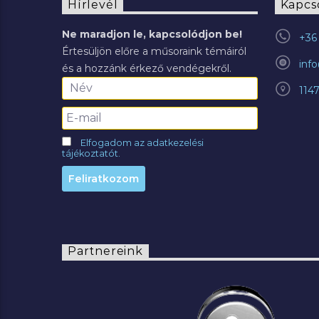
Hírlevél
Kapcs
Ne maradjon le, kapcsolódjon be!
+36 
Értesüljön előre a műsoraink témáiról
inf
és a hozzánk érkező vendégekről.
114
Elfogadom az adatkezelési
tájékoztatót.
Partnereink