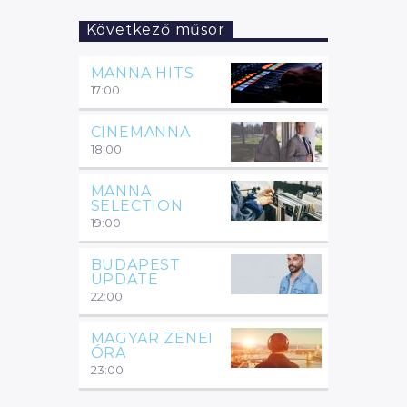
tudtál…
Következő műsor
MANNA HITS
17:00
CINEMANNA
18:00
MANNA
SELECTION
19:00
BUDAPEST
UPDATE
22:00
MAGYAR ZENEI
ÓRA
23:00