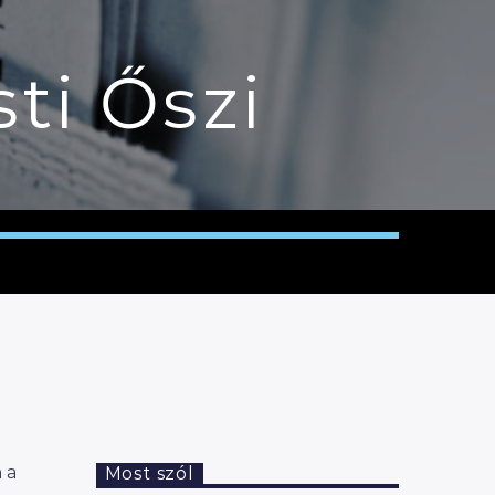
ti Őszi
 a
Most szól