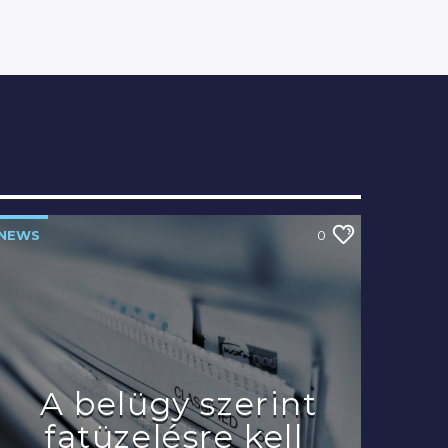
NEWS
0
A belügy szerint
fatüzelésre kell