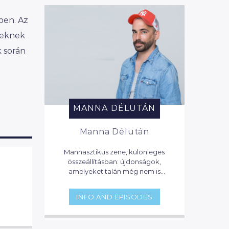
ben. Az
ieknek
 során
MANNA DÉLUTÁN
Manna Délután
Mannasztikus zene, különleges
összeállításban: újdonságok,
amelyeket talán még nem is
hallottál, napi sztárok, zenei naptár
toplistás dalokkal, ötórai tea lounge
INFO AND EPISODES
zenével, party klasszikusok. Itt
mindig hallhatsz valami érdekeset,
vagy olyat, amit eddig nem is