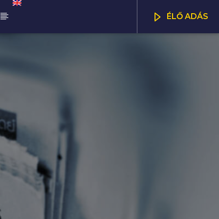
ÉLŐ ADÁS
ŰSOR
NNA DÉLUTÁN
CSATORNÁK
00
17:00