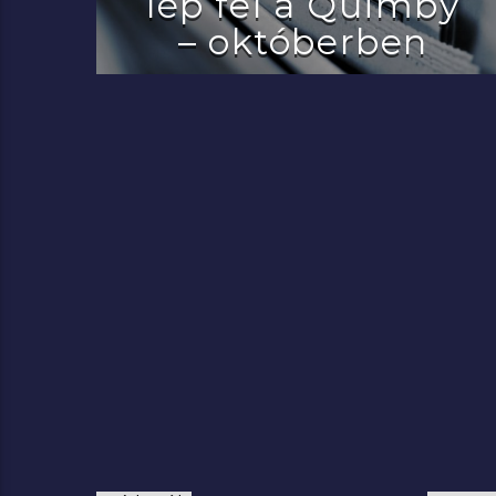
lép fel a Quimby
– októberben
2022.07.29.