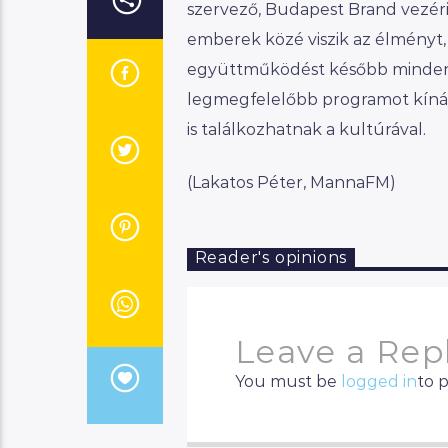
szervező, Budapest Brand vezéri
emberek közé viszik az élményt
együttműködést később minden e
legmegfelelőbb programot kínál
is találkozhatnak a kultúrával.
(Lakatos Péter, MannaFM)
Reader's opinions
Leave a Rep
You must be
logged in
to 