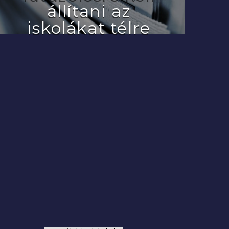
állítani az
iskolákat télre
2022.07.29.