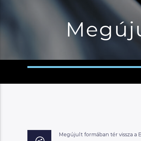
Megúju
Megújult formában tér vissza a 