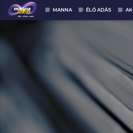
MANNA
ÉLŐ ADÁS
AK
MOST ADÁSBAN
MannaFM
Bon Jovi : Blaze Of Glory