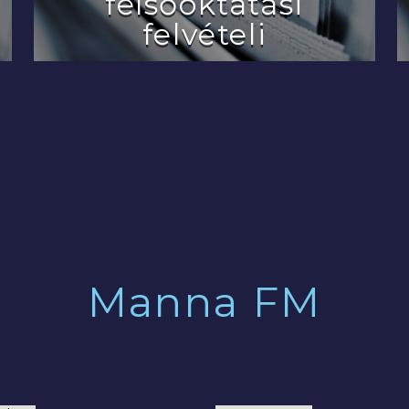
felsőoktatási
felvételi
2022.07.29.
Manna FM