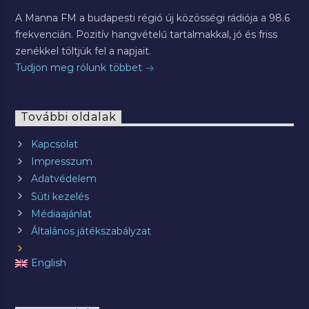
A Manna FM a budapesti régió új közösségi rádiója a 98.6
frekvencián. Pozitív hangvételű tartalmakkal, jó és friss
zenékkel töltjük fel a napjait.
Tudjon meg rólunk többet
További oldalak
Kapcsolat
Impresszum
Adatvédelem
Süti kezelés
Médiaajánlat
Általános játékszabályzat
English