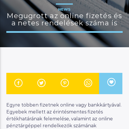
NEWS
Megugrott az online fizetés és
a netes rendelések száma is
JELENLEGI MŰSOR
MANNA WORLD
00:00
06:00
River
Manna FM
Egyre többen fizetnek online vagy bankkártyával.
Egyebek mellett az érintésmentes fizetés
értékhatárának felemelése, valamint az online
pénztárgéppel rendelkezők számának