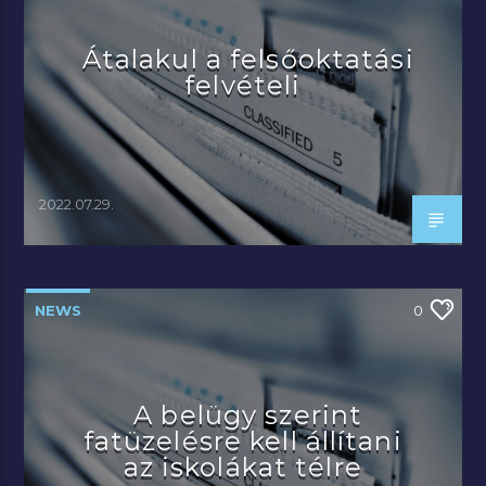
Átalakul a felsőoktatási
felvételi
2022.07.29.
NEWS
0
A belügy szerint
fatüzelésre kell állítani
az iskolákat télre