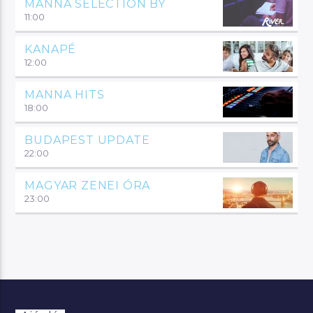
MANNA SELECTION BY
11:00
KANAPÉ
12:00
MANNA HITS
18:00
BUDAPEST UPDATE
22:00
MAGYAR ZENEI ÓRA
23:00