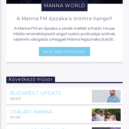
MANNA WORLD
A Manna FM éjszaka is örömre hangol!
A Manna FM-en éjszaka a zenék mellett a Public House
Média ismeretterjesztő angol nyelvű podcastjai szólnak,
valamint válogatás a Reggeli Manna legszórakoztatóbb
pillanataiból.
INFO AND EPISODES
Következő műsor
BUDAPEST UPDATE
06:00
CSALÁDI MANNA
07:00