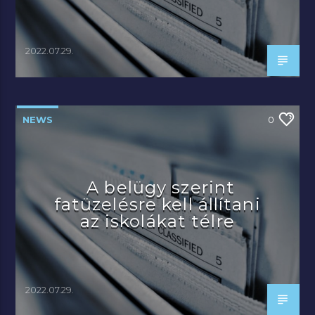
2022.07.29.
NEWS
0
A belügy szerint
fatüzelésre kell állítani
az iskolákat télre
2022.07.29.