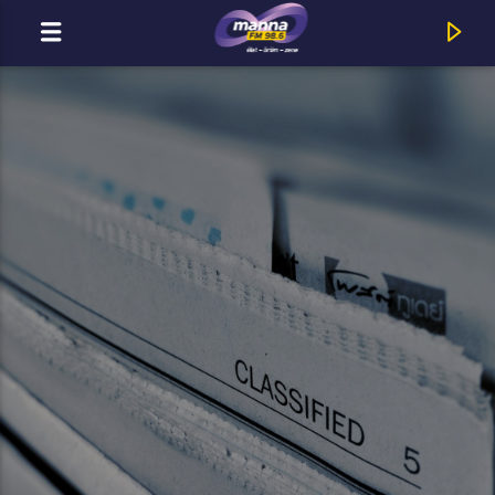
MOST ADÁSBAN
MannaFM
ManGoRise : Forgószél