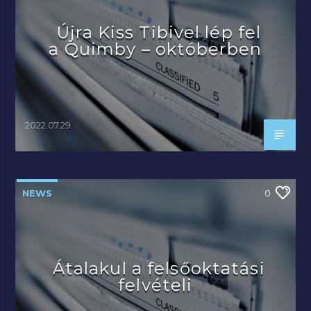
Újra Kiss Tibivel lép fel
a Quimby – októberben
2022.07.29.
NEWS
0
Átalakul a felsőoktatási
felvételi