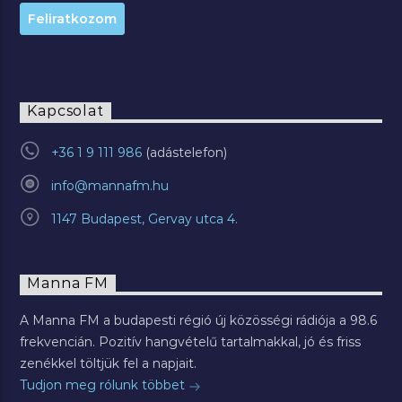
Kapcsolat
+36 1 9 111 986
info@mannafm.hu
1147 Budapest, Gervay utca 4.
Manna FM
A Manna FM a budapesti régió új közösségi rádiója a 98.6
frekvencián. Pozitív hangvételű tartalmakkal, jó és friss
zenékkel töltjük fel a napjait.
Tudjon meg rólunk többet