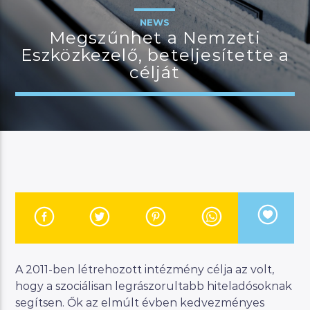
NEWS
Megszűnhet a Nemzeti
Eszközkezelő, beteljesítette a
JELENLEGI MŰSOR
célját
MANNA DÉLELŐTT
08:00
12:00
River
Manna FM
A 2011-ben létrehozott intézmény célja az volt,
hogy a szociálisan legrászorultabb hiteladósoknak
segítsen. Ők az elmúlt évben kedvezményes