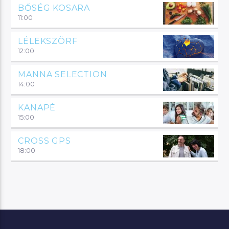
BŐSÉG KOSARA
11:00
LÉLEKSZÖRF
12:00
MANNA SELECTION
14:00
KANAPÉ
15:00
CROSS GPS
18:00