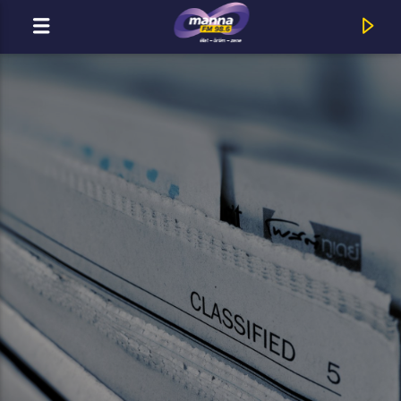
MOST ADÁSBAN
MannaFM