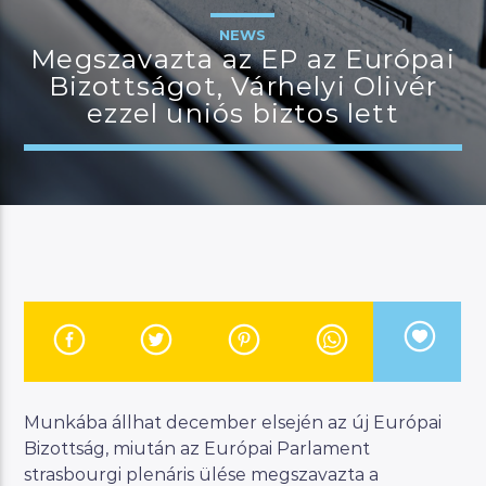
NEWS
Megszavazta az EP az Európai
Bizottságot, Várhelyi Olivér
JELENLEGI MŰSOR
ezzel uniós biztos lett
BUDAPEST UPDATE
06:00
07:00
River
Manna FM
Munkába állhat december elsején az új Európai
Bizottság, miután az Európai Parlament
strasbourgi plenáris ülése megszavazta a