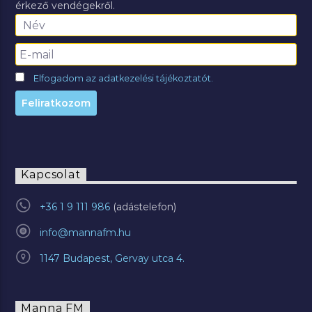
érkező vendégekről.
Elfogadom az adatkezelési tájékoztatót.
Kapcsolat
+36 1 9 111 986
info@mannafm.hu
1147 Budapest, Gervay utca 4.
Manna FM