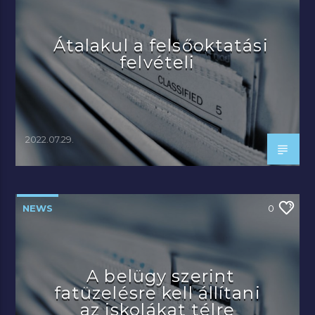
Átalakul a felsőoktatási
felvételi
2022.07.29.
NEWS
0
A belügy szerint
fatüzelésre kell állítani
az iskolákat télre