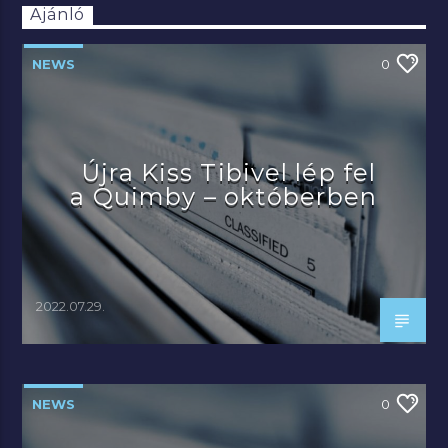
Ajánló
NEWS
0
Újra Kiss Tibivel lép fel
a Quimby – októberben
2022.07.29.
NEWS
0