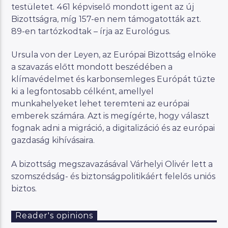
testületet. 461 képviselő mondott igent az új
Bizottságra, míg 157-en nem támogatották azt.
89-en tartózkodtak – írja az Eurológus.
Ursula von der Leyen, az Európai Bizottság elnöke
a szavazás előtt mondott beszédében a
klímavédelmet és karbonsemleges Európát tűzte
ki a legfontosabb célként, amellyel
munkahelyeket lehet teremteni az európai
emberek számára. Azt is megígérte, hogy választ
fognak adni a migráció, a digitalizáció és az európai
gazdaság kihívásaira.
A bizottság megszavazásával Várhelyi Olivér lett a
szomszédság- és biztonságpolitikáért felelős uniós
biztos.
Reader's opinions