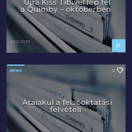
Újra Kiss Tibivel lép fel
a Quimby – októberben
2022.07.29.
NEWS
0
Átalakul a felsőoktatási
felvételi