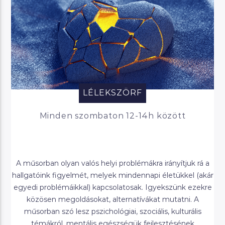
LÉLEKSZÖRF
Minden szombaton 12-14h között
A műsorban olyan valós helyi problémákra irányítjuk rá a
hallgatóink figyelmét, melyek mindennapi életükkel (akár
egyedi problémáikkal) kapcsolatosak. Igyekszünk ezekre
közösen megoldásokat, alternatívákat mutatni. A
műsorban szó lesz pszichológiai, szociális, kulturális
témákról, mentális egészségük fejlesztésének