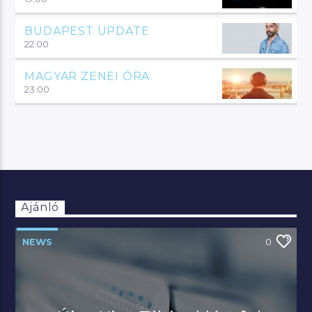
BUDAPEST UPDATE
22:00
MAGYAR ZENEI ÓRA
23:00
Ajánló
NEWS
0