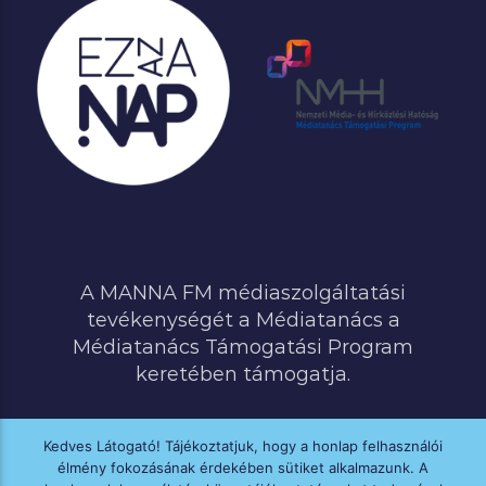
A MANNA FM médiaszolgáltatási
tevékenységét a Médiatanács a
Médiatanács Támogatási Program
keretében támogatja.
Kedves Látogató! Tájékoztatjuk, hogy a honlap felhasználói
élmény fokozásának érdekében sütiket alkalmazunk. A
MINDEN JOG FENNTARTVA © 2020 MANNA FM