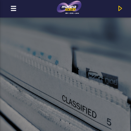
MOST ADÁSBAN
MannaFM
Harry Styles : American Girls