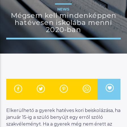
NEWS
Mégsem kell mindenképpen
hatévesen iskolába menni
JELENLEGI MŰSOR
2020-ban
LÉLEKSZÖRF
12:00
14:00
River
Manna FM
Elkerülhető a gyerek hatéves kori beiskolázása, ha
január 15-ig a szülő benyújt egy erről szóló
szakvéleményt. Ha a gyerek még nem érett az