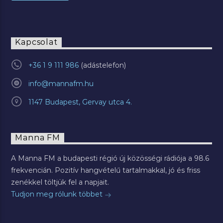
Kapcsolat
+36 1 9 111 986
info@mannafm.hu
1147 Budapest, Gervay utca 4.
Manna FM
A Manna FM a budapesti régió új közösségi rádiója a 98.6
frekvencián. Pozitív hangvételű tartalmakkal, jó és friss
zenékkel töltjük fel a napjait.
Tudjon meg rólunk többet