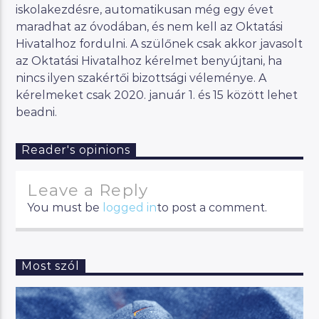
iskolakezdésre, automatikusan még egy évet
maradhat az óvodában, és nem kell az Oktatási
Hivatalhoz fordulni. A szülőnek csak akkor javasolt
az Oktatási Hivatalhoz kérelmet benyújtani, ha
nincs ilyen szakértői bizottsági véleménye. A
kérelmeket csak 2020. január 1. és 15 között lehet
beadni.
Reader's opinions
Leave a Reply
You must be
logged in
to post a comment.
Most szól