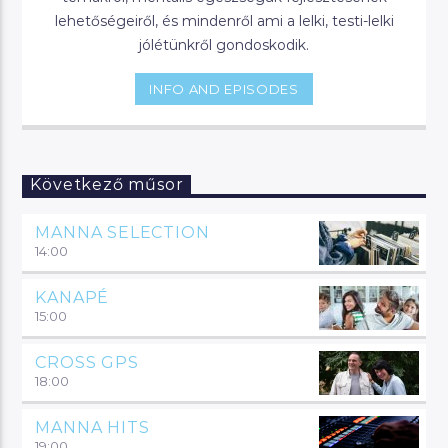
lehetőségeiről, és mindenről ami a lelki, testi-lelki
jólétünkről gondoskodik.
INFO AND EPISODES
Következő műsor
MANNA SELECTION
14:00
KANAPÉ
15:00
CROSS GPS
18:00
MANNA HITS
19:00