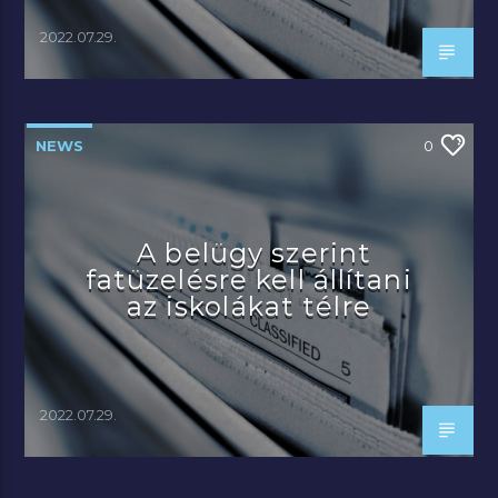
2022.07.29.
NEWS
0
A belügy szerint
fatüzelésre kell állítani
az iskolákat télre
2022.07.29.