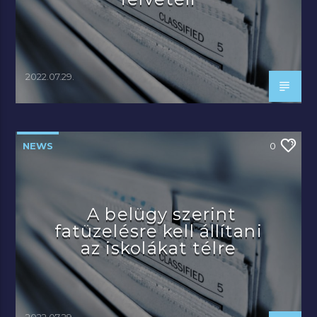
2022.07.29.
NEWS
0
A belügy szerint
fatüzelésre kell állítani
az iskolákat télre
2022.07.29.