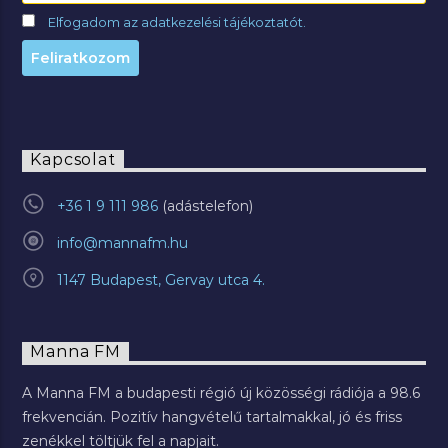
Elfogadom az adatkezelési tájékoztatót.
Kapcsolat
+36 1 9 111 986
info@mannafm.hu
1147 Budapest, Gervay utca 4.
Manna FM
A Manna FM a budapesti régió új közösségi rádiója a 98.6
frekvencián. Pozitív hangvételű tartalmakkal, jó és friss
zenékkel töltjük fel a napjait.