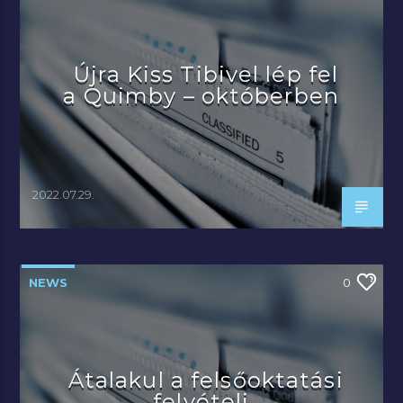
Újra Kiss Tibivel lép fel
a Quimby – októberben
2022.07.29.
NEWS
0
Átalakul a felsőoktatási
felvételi