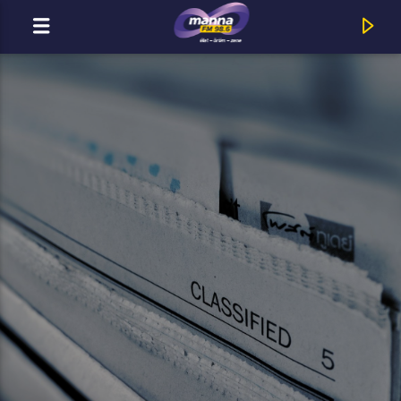
MOST ADÁSBAN
MannaFM
Hope Darst : If The Lord Builds The House