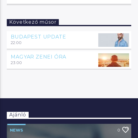
Következő műsor
BUDAPEST UPDATE
22:00
MAGYAR ZENEI ÓRA
23:00
Ajánló
NEWS
0