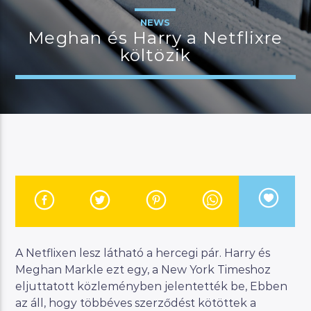
NEWS
Meghan és Harry a Netflixre
költözik
JELENLEGI MŰSOR
BUDAPEST UPDATE
22:00
23:00
River
Manna FM
A Netflixen lesz látható a hercegi pár. Harry és
Meghan Markle ezt egy, a New York Timeshoz
eljuttatott közleményben jelentették be, Ebben
az áll, hogy többéves szerződést kötöttek a