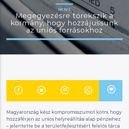
NEWS
Megegyezésre törekszik a
kormány, hogy hozzájussunk
JELENLEGI MŰSOR
az uniós forrásokhoz
BUDAPEST UPDATE
06:00
07:00
River
Manna FM
Magyarország kész kompromisszumot kötni, hogy
hozzáférjen az uniós helyreállítási alap pénzeihez
– jelentette be a területfejlesztésért felelős tárca