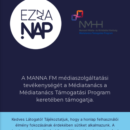
A MANNA FM médiaszolgáltatási
tevékenységét a Médiatanács a
Médiatanács Támogatási Program
keretében támogatja.
Kedves Látogató! Tájékoztatjuk, hogy a honlap felhasználói
élmény fokozásának érdekében sütiket alkalmazunk. A
MINDEN JOG FENNTARTVA © 2020 MANNA FM