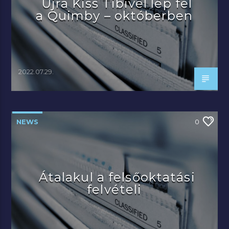
Újra Kiss Tibivel lép fel
a Quimby – októberben
2022.07.29.
NEWS
0
Átalakul a felsőoktatási
felvételi