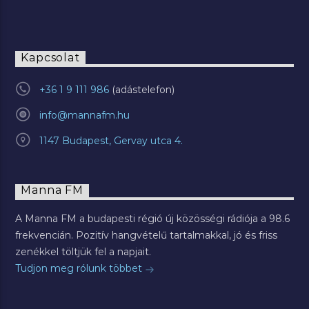
Kapcsolat
+36 1 9 111 986
info@mannafm.hu
1147 Budapest, Gervay utca 4.
Manna FM
A Manna FM a budapesti régió új közösségi rádiója a 98.6
frekvencián. Pozitív hangvételű tartalmakkal, jó és friss
zenékkel töltjük fel a napjait.
Tudjon meg rólunk többet