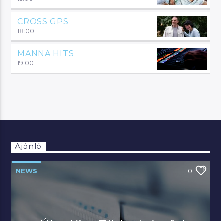
CROSS GPS
18:00
MANNA HITS
19:00
Ajánló
NEWS
0