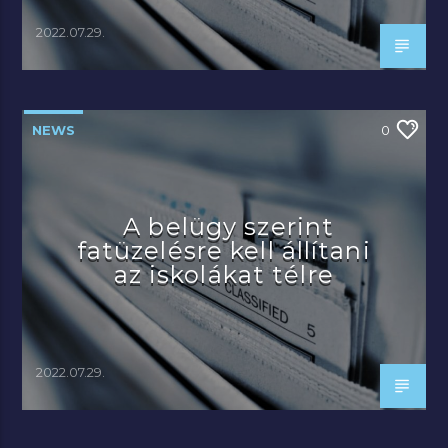
2022.07.29.
NEWS
0
A belügy szerint
fatüzelésre kell állítani
az iskolákat télre
2022.07.29.