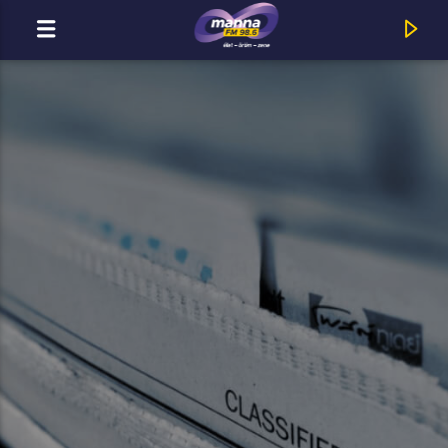
MOST ADÁSBAN
MannaFM
Tolvai Reni : Angyal