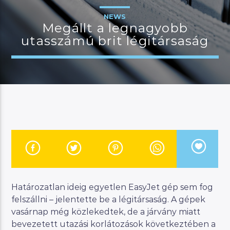
NEWS
Megállt a legnagyobb
utasszámú brit légitársaság
JELENLEGI MŰSOR
KANAPÉ
12:00
18:00
River
Manna FM
Határozatlan ideig egyetlen EasyJet gép sem fog
felszállni – jelentette be a légitársaság. A gépek
vasárnap még közlekedtek, de a járvány miatt
bevezetett utazási korlátozások következtében a