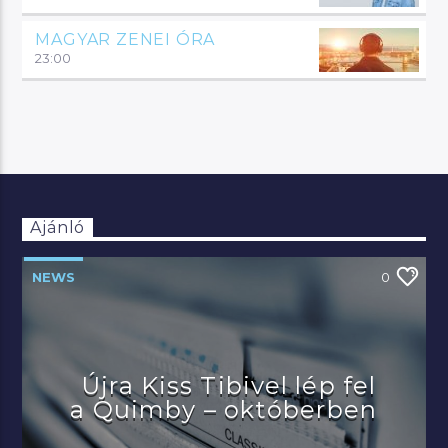
MAGYAR ZENEI ÓRA
23:00
Ajánló
NEWS
0
Újra Kiss Tibivel lép fel
a Quimby – októberben