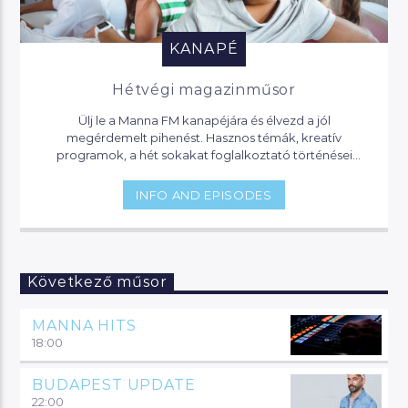
KANAPÉ
Hétvégi magazinműsor
Ülj le a Manna FM kanapéjára és élvezd a jól
megérdemelt pihenést. Hasznos témák, kreatív
programok, a hét sokakat foglalkoztató történései
várnak, de akár jogi segítséget is kaphatsz, ha helyet
foglalsz nálunk.
INFO AND EPISODES
Következő műsor
MANNA HITS
18:00
BUDAPEST UPDATE
22:00