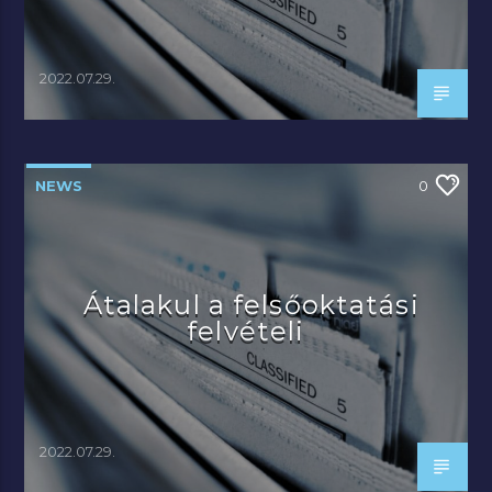
2022.07.29.
NEWS
0
Átalakul a felsőoktatási
felvételi
2022.07.29.