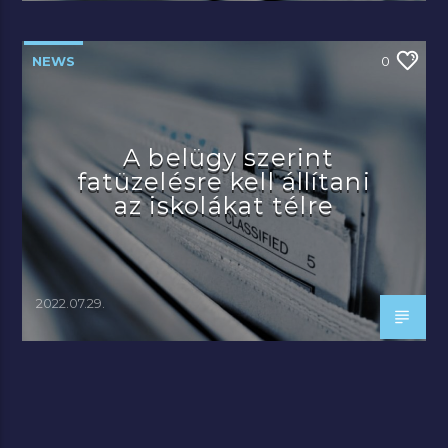
NEWS
0
A belügy szerint
fatüzelésre kell állítani
az iskolákat télre
2022.07.29.