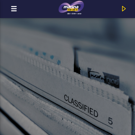
MOST ADÁSBAN
MannaFM