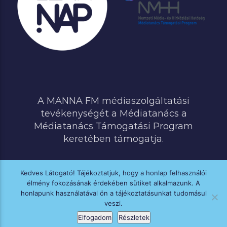
A MANNA FM médiaszolgáltatási
tevékenységét a Médiatanács a
Médiatanács Támogatási Program
keretében támogatja.
Kedves Látogató! Tájékoztatjuk, hogy a honlap felhasználói
élmény fokozásának érdekében sütiket alkalmazunk. A
MINDEN JOG FENNTARTVA © 2020 MANNA FM
honlapunk használatával ön a tájékoztatásunkat tudomásul
veszi.
Elfogadom
Részletek