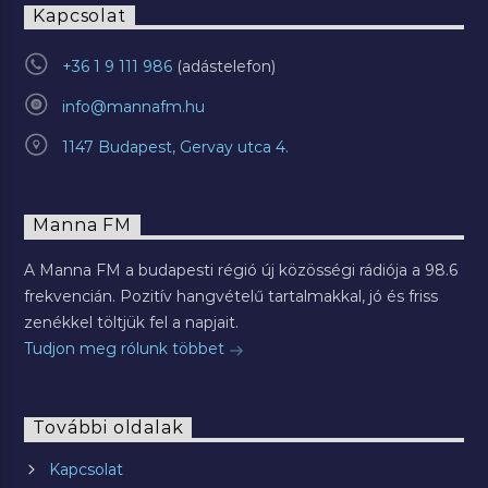
Kapcsolat
+36 1 9 111 986
info@mannafm.hu
1147 Budapest, Gervay utca 4.
Manna FM
A Manna FM a budapesti régió új közösségi rádiója a 98.6
frekvencián. Pozitív hangvételű tartalmakkal, jó és friss
zenékkel töltjük fel a napjait.
Tudjon meg rólunk többet
További oldalak
Kapcsolat