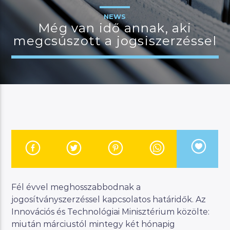
NEWS
Még van idő annak, aki
megcsúszott a jogsiszerzéssel
JELENLEGI MŰSOR
MANNA WORLD
00:00
07:00
River
Manna FM
Fél évvel meghosszabbodnak a
jogosítványszerzéssel kapcsolatos határidők. Az
Innovációs és Technológiai Minisztérium közölte:
miután márciustól mintegy két hónapig