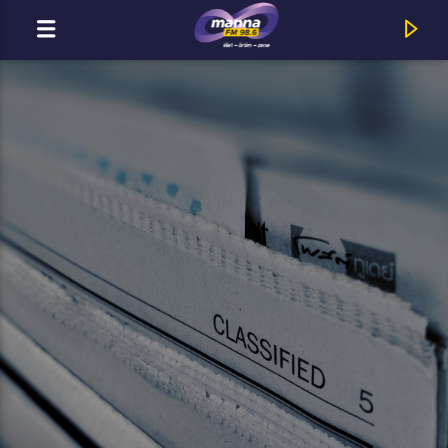
MOST ADÁSBAN
MannaFM
Heatlie : Ez Az, Ami Jó