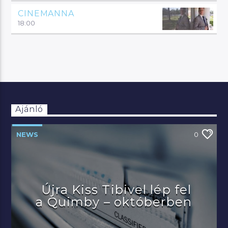
CINEMANNA
18:00
Ajánló
NEWS
0
Újra Kiss Tibivel lép fel
a Quimby – októberben