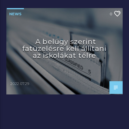
NEWS
0
A belügy szerint
fatüzelésre kell állítani
az iskolákat télre
2022.07.29.