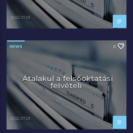
2022.07.29.
NEWS
0
Átalakul a felsőoktatási
felvételi
2022.07.29.