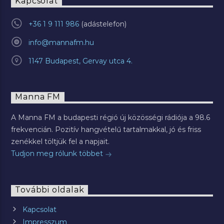
Kapcsolat
+36 1 9 111 986
info@mannafm.hu
1147 Budapest, Gervay utca 4.
Manna FM
A Manna FM a budapesti régió új közösségi rádiója a 98.6
frekvencián. Pozitív hangvételű tartalmakkal, jó és friss
zenékkel töltjük fel a napjait.
Tudjon meg rólunk többet
További oldalak
Kapcsolat
Impresszum