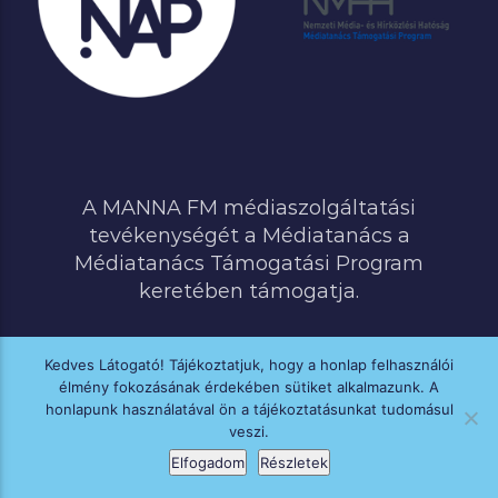
A MANNA FM médiaszolgáltatási
tevékenységét a Médiatanács a
Médiatanács Támogatási Program
keretében támogatja.
Kedves Látogató! Tájékoztatjuk, hogy a honlap felhasználói
élmény fokozásának érdekében sütiket alkalmazunk. A
MINDEN JOG FENNTARTVA © 2020 MANNA FM
honlapunk használatával ön a tájékoztatásunkat tudomásul
veszi.
Elfogadom
Részletek