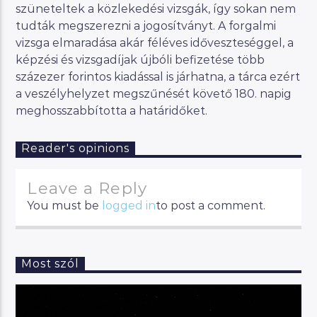
szüneteltek a közlekedési vizsgák, így sokan nem
tudták megszerezni a jogosítványt. A forgalmi
vizsga elmaradása akár féléves időveszteséggel, a
képzési és vizsgadíjak újbóli befizetése több
százezer forintos kiadással is járhatna, a tárca ezért
a veszélyhelyzet megszűnését követő 180. napig
meghosszabbította a határidőket.
Reader's opinions
Leave a Reply
You must be
logged in
to post a comment.
Most szól