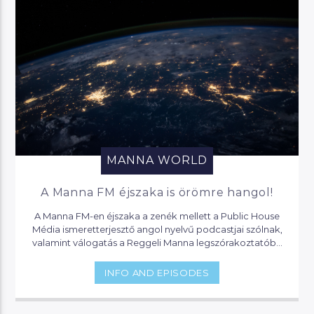
MANNA WORLD
A Manna FM éjszaka is örömre hangol!
A Manna FM-en éjszaka a zenék mellett a Public House
Média ismeretterjesztő angol nyelvű podcastjai szólnak,
valamint válogatás a Reggeli Manna legszórakoztatóbb
pillanataiból.
INFO AND EPISODES