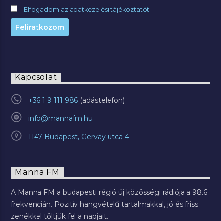
Elfogadom az adatkezelési tájékoztatót.
Kapcsolat
+36 1 9 111 986
info@mannafm.hu
1147 Budapest, Gervay utca 4.
Manna FM
A Manna FM a budapesti régió új közösségi rádiója a 98.6
frekvencián. Pozitív hangvételű tartalmakkal, jó és friss
zenékkel töltjük fel a napjait.