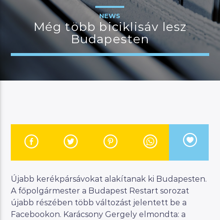
NEWS
Még több biciklisáv lesz
Budapesten
JELENLEGI MŰSOR
BUDAPEST UPDATE
06:00
07:00
River
Manna FM
Újabb kerékpársávokat alakítanak ki Budapesten.
A főpolgármester a Budapest Restart sorozat
újabb részében több változást jelentett be a
Facebookon. Karácsony Gergely elmondta: a