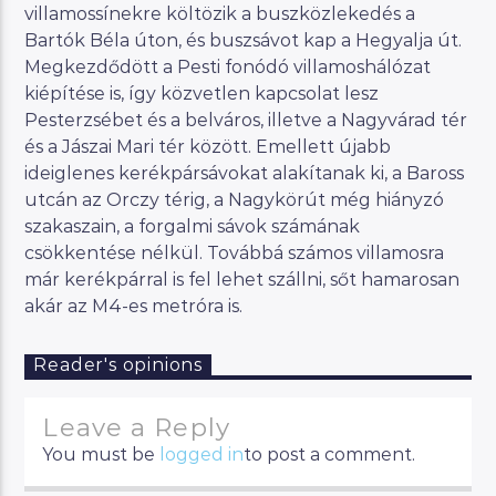
villamossínekre költözik a buszközlekedés a
Bartók Béla úton, és buszsávot kap a Hegyalja út.
Megkezdődött a Pesti fonódó villamoshálózat
kiépítése is, így közvetlen kapcsolat lesz
Pesterzsébet és a belváros, illetve a Nagyvárad tér
és a Jászai Mari tér között. Emellett újabb
ideiglenes kerékpársávokat alakítanak ki, a Baross
utcán az Orczy térig, a Nagykörút még hiányzó
szakaszain, a forgalmi sávok számának
csökkentése nélkül. Továbbá számos villamosra
már kerékpárral is fel lehet szállni, sőt hamarosan
akár az M4-es metróra is.
Reader's opinions
Leave a Reply
You must be
logged in
to post a comment.