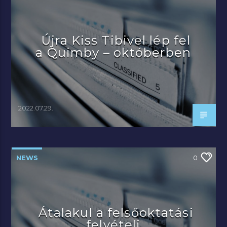
Újra Kiss Tibivel lép fel
a Quimby – októberben
2022.07.29.
NEWS
0
Átalakul a felsőoktatási
felvételi