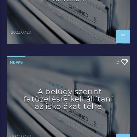
2022.07.29.
NEWS
0
A belügy szerint
fatüzelésre kell állítani
az iskolákat télre
2022.07.29.