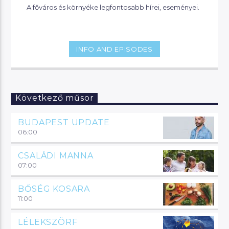
A főváros és környéke legfontosabb hírei, eseményei.
INFO AND EPISODES
Következő műsor
BUDAPEST UPDATE
06:00
CSALÁDI MANNA
07:00
BŐSÉG KOSARA
11:00
LÉLEKSZÖRF