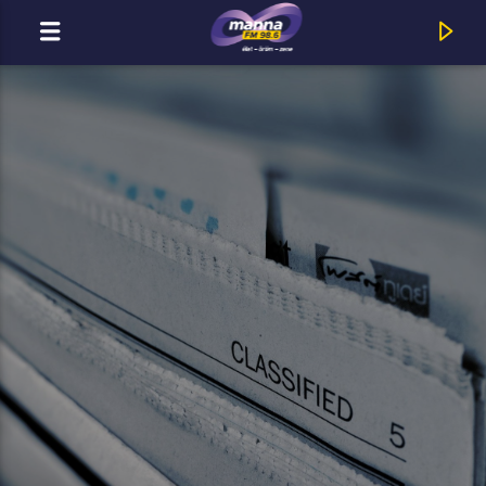
MOST ADÁSBAN
MannaFM