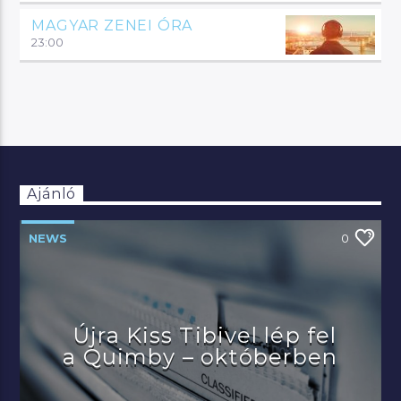
MAGYAR ZENEI ÓRA
23:00
Ajánló
NEWS
0
Újra Kiss Tibivel lép fel
a Quimby – októberben