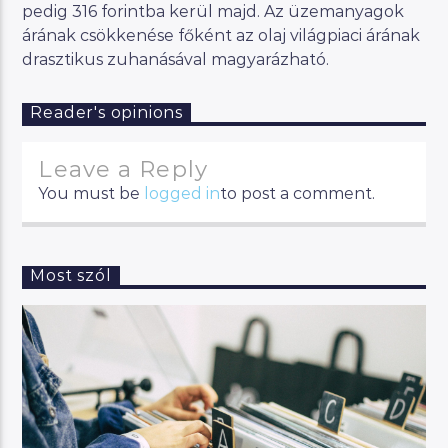
pedig 316 forintba kerül majd. Az üzemanyagok
árának csökkenése főként az olaj világpiaci árának
drasztikus zuhanásával magyarázható.
Reader's opinions
Leave a Reply
You must be
logged in
to post a comment.
Most szól