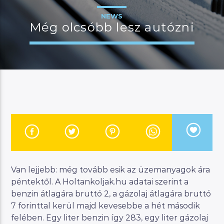
NEWS
Még olcsóbb lesz autózni
JELENLEGI MŰSOR
MANNA SELECTION
12:00
13:00
River
Van lejjebb: még tovább esik az üzemanyagok ára
Manna FM
péntektől. A Holtankoljak.hu adatai szerint a
benzin átlagára bruttó 2, a gázolaj átlagára bruttó
7 forinttal kerül majd kevesebbe a hét második
felében. Egy liter benzin így 283, egy liter gázolaj