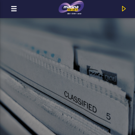
MOST ADÁSBAN
Title
Artist