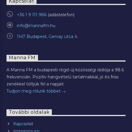
Kapcsolat
+36 1 9 111 986
info@mannafm.hu
1147 Budapest, Gervay utca 4.
Manna FM
A Manna FM a budapesti régió új közösségi rádiója a 98.6
frekvencián. Pozitív hangvételű tartalmakkal, jó és friss
zenékkel töltjük fel a napjait.
Tudjon meg rólunk többet
További oldalak
Kapcsolat
Impresszum