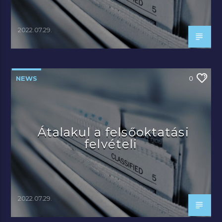
2022.07.29.
NEWS
0
Átalakul a felsőoktatási
felvételi
2022.07.29.