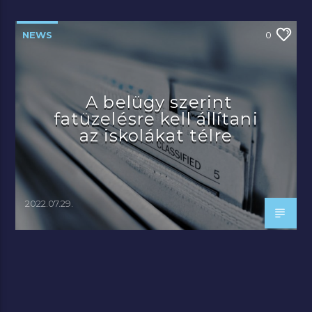
NEWS
0
A belügy szerint
fatüzelésre kell állítani
az iskolákat télre
2022.07.29.