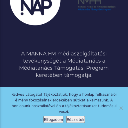
A MANNA FM médiaszolgáltatási
tevékenységét a Médiatanács a
Médiatanács Támogatási Program
keretében támogatja.
Kedves Látogató! Tájékoztatjuk, hogy a honlap felhasználói
élmény fokozásának érdekében sütiket alkalmazunk. A
MINDEN JOG FENNTARTVA © 2020 MANNA FM
honlapunk használatával ön a tájékoztatásunkat tudomásul
veszi.
Elfogadom
Részletek