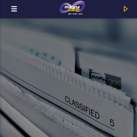
MOST ADÁSBAN
MannaFM
Fábián Juli & Zoohacker : Jazz and Wine