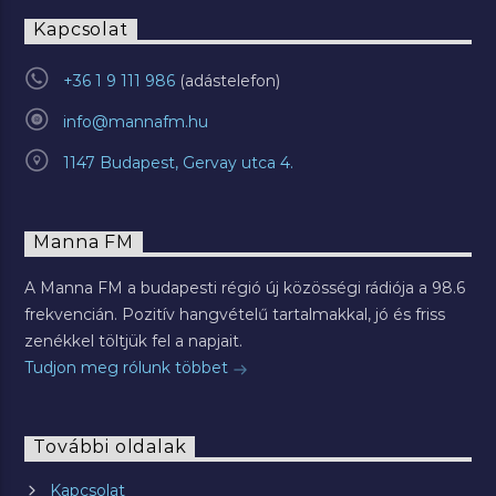
Kapcsolat
+36 1 9 111 986
info@mannafm.hu
1147 Budapest, Gervay utca 4.
Manna FM
A Manna FM a budapesti régió új közösségi rádiója a 98.6
frekvencián. Pozitív hangvételű tartalmakkal, jó és friss
zenékkel töltjük fel a napjait.
Tudjon meg rólunk többet
További oldalak
Kapcsolat