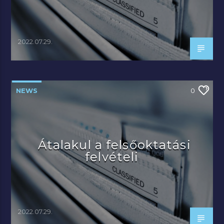
2022.07.29.
NEWS
0
Átalakul a felsőoktatási
felvételi
2022.07.29.