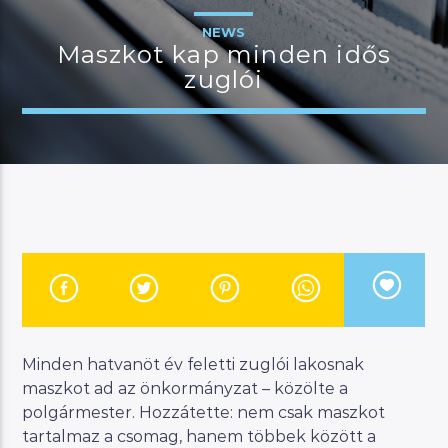
NEWS
Maszkot kap minden idős
zuglói
JELENLEGI MŰSOR
MANNA DÉLELŐTT
08:00
12:00
River
Manna FM
Minden hatvanöt év feletti zuglói lakosnak
maszkot ad az önkormányzat – közölte a
polgármester. Hozzátette: nem csak maszkot
tartalmaz a csomag, hanem többek között a