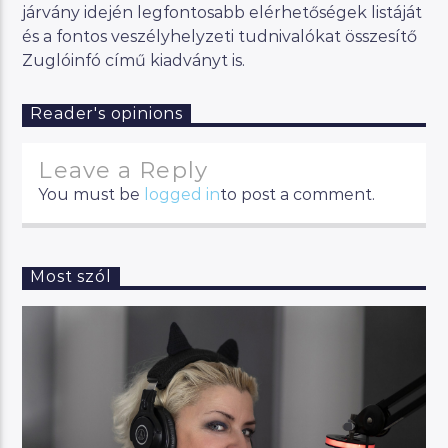
járvány idején legfontosabb elérhetőségek listáját
és a fontos veszélyhelyzeti tudnivalókat összesítő
Zuglóinfó című kiadványt is.
Reader's opinions
Leave a Reply
You must be
logged in
to post a comment.
Most szól