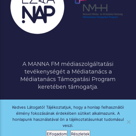
A MANNA FM médiaszolgáltatási
tevékenységét a Médiatanács a
Médiatanács Támogatási Program
keretében támogatja.
Kedves Látogató! Tájékoztatjuk, hogy a honlap felhasználói
élmény fokozásának érdekében sütiket alkalmazunk. A
MINDEN JOG FENNTARTVA © 2020 MANNA FM
honlapunk használatával ön a tájékoztatásunkat tudomásul
veszi.
Elfogadom
Részletek