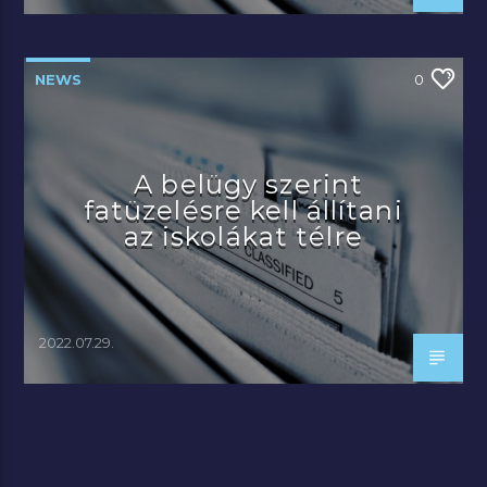
NEWS
0
A belügy szerint
fatüzelésre kell állítani
az iskolákat télre
2022.07.29.