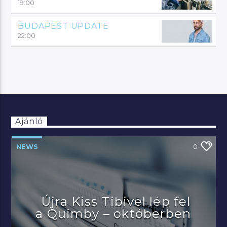
19:00
BUDAPEST UPDATE
22:00
Ajánló
NEWS
0
Újra Kiss Tibivel lép fel
a Quimby – októberben