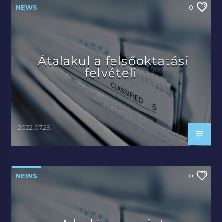
NEWS
0
Átalakul a felsőoktatási
felvételi
2022.07.29.
NEWS
0