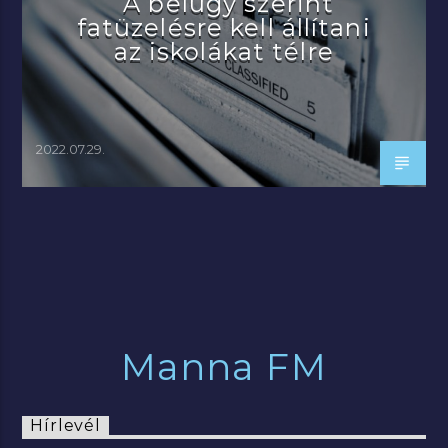
A belügy szerint
fatüzelésre kell állítani
az iskolákat télre
2022.07.29.
Manna FM
Hírlevél