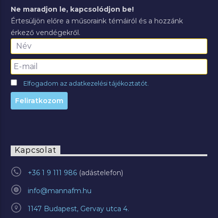
Ne maradjon le, kapcsolódjon be!
Értesüljön előre a műsoraink témáiról és a hozzánk
érkező vendégekről.
Elfogadom az adatkezelési tájékoztatót.
Kapcsolat
+36 1 9 111 986
info@mannafm.hu
1147 Budapest, Gervay utca 4.