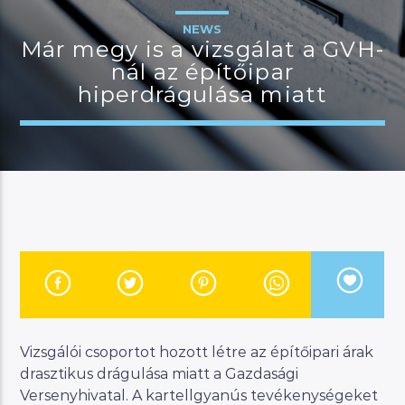
NEWS
Már megy is a vizsgálat a GVH-
nál az építőipar
JELENLEGI MŰSOR
hiperdrágulása miatt
MAGYAR ZENEI ÓRA
23:00
24:00
River
Manna FM
Vizsgálói csoportot hozott létre az építőipari árak
drasztikus drágulása miatt a Gazdasági
Versenyhivatal. A kartellgyanús tevékenységeket