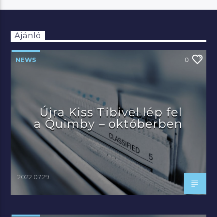
Ajánló
NEWS
0
Újra Kiss Tibivel lép fel
a Quimby – októberben
2022.07.29.