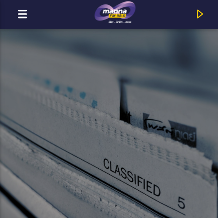
MOST ADÁSBAN
MannaFM
Jota : Áldom