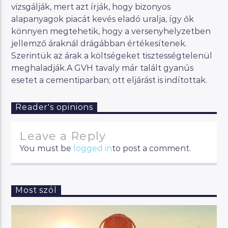
vizsgálják, mert azt írják, hogy bizonyos
alapanyagok piacát kevés eladó uralja, így ők
könnyen megtehetik, hogy a versenyhelyzetben
jellemző áraknál drágábban értékesítenek.
Szerintük az árak a költségeket tisztességtelenül
meghaladják.A GVH tavaly már talált gyanús
esetet a cementiparban; ott eljárást is indítottak.
Reader's opinions
Leave a Reply
You must be
logged in
to post a comment.
Most szól