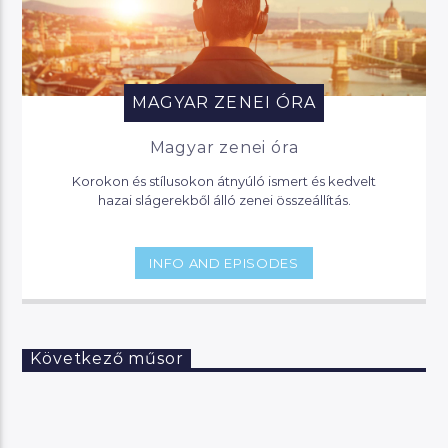
MAGYAR ZENEI ÓRA
Magyar zenei óra
Korokon és stílusokon átnyúló ismert és kedvelt
hazai slágerekből álló zenei összeállítás.
INFO AND EPISODES
Következő műsor