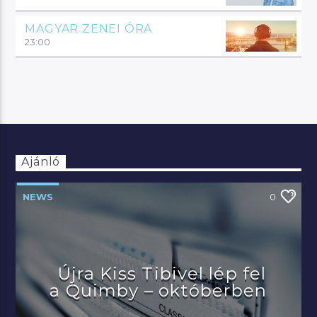
MAGYAR ZENEI ÓRA
23:00
Ajánló
NEWS
0
Újra Kiss Tibivel lép fel
a Quimby – októberben