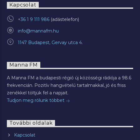
Kapcsolat
+36 1 9 111 986
info@mannafm.hu
1147 Budapest, Gervay utca 4.
Manna FM
A Manna FM a budapesti régió új közösségi rádiója a 98.6
frekvencián. Pozitív hangvételű tartalmakkal, jó és friss
zenékkel töltjük fel a napjait.
Tudjon meg rólunk többet
További oldalak
Kapcsolat