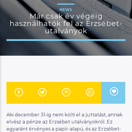
NEWS
Már csak év végéig
használhatók fel az Erzsébet-
JELENLEGI MŰSOR
utalványok
KANAPÉ
12:00
18:00
River
Manna FM
Aki december 31-ig nem költi el a juttatást, annak
elvész a pénze az Erzsébet utalványokról. Ez
egyaránt érvényes a papír-alapú, és az Erzsébet-