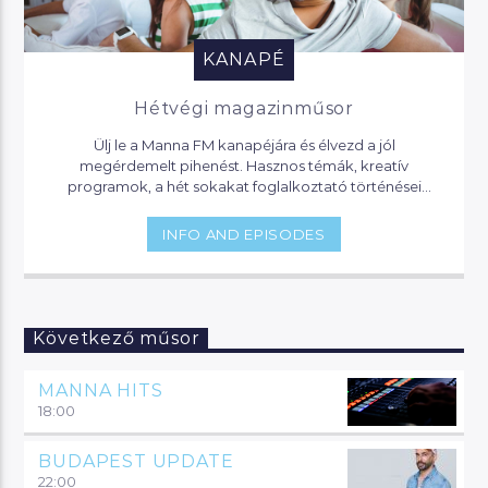
KANAPÉ
Hétvégi magazinműsor
Ülj le a Manna FM kanapéjára és élvezd a jól
megérdemelt pihenést. Hasznos témák, kreatív
programok, a hét sokakat foglalkoztató történései
várnak, de akár jogi segítséget is kaphatsz, ha helyet
foglalsz nálunk.
INFO AND EPISODES
Következő műsor
MANNA HITS
18:00
BUDAPEST UPDATE
22:00