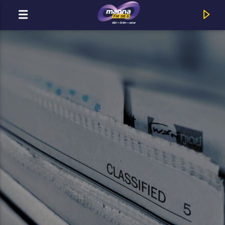
MOST ADÁSBAN
MannaFM
Phil Wickham : Great Things