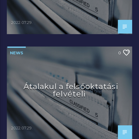
2022.07.29.
NEWS
0
Átalakul a felsőoktatási
felvételi
2022.07.29.