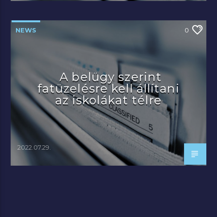
NEWS
0
A belügy szerint
fatüzelésre kell állítani
az iskolákat télre
2022.07.29.