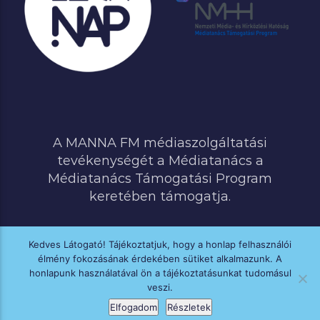
A MANNA FM médiaszolgáltatási
tevékenységét a Médiatanács a
Médiatanács Támogatási Program
keretében támogatja.
Kedves Látogató! Tájékoztatjuk, hogy a honlap felhasználói
élmény fokozásának érdekében sütiket alkalmazunk. A
MINDEN JOG FENNTARTVA © 2020 MANNA FM
honlapunk használatával ön a tájékoztatásunkat tudomásul
veszi.
Elfogadom
Részletek