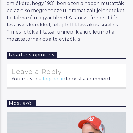
emlékére, hogy 1901-ben ezen a napon mutatták
be az első megrendezett, dramatizált jeleneteket
tartalmazó magyar filmet A táncz címmel. Idén
fesztiválsikerekkel, felújított klasszikusokkal és
filmes fotókiállítással ünneplik a jubileumot a
mozicsatornák és a televíziók is.
Reader's opinions
Leave a Reply
You must be
logged in
to post a comment.
Most szól