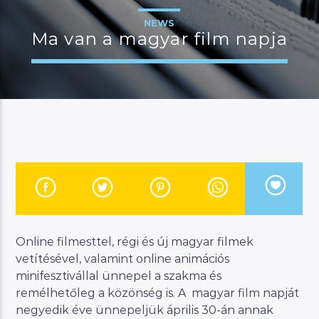
NEWS
Ma van a magyar film napja
JELENLEGI MŰSOR
MANNA DÉLUTÁN
14:00
17:00
River
Online filmesttel, régi és új magyar filmek
Manna FM
vetítésével, valamint online animációs
minifesztivállal ünnepel a szakma és
remélhetőleg a közönség is. A magyar film napját
negyedik éve ünnepeljük április 30-án annak