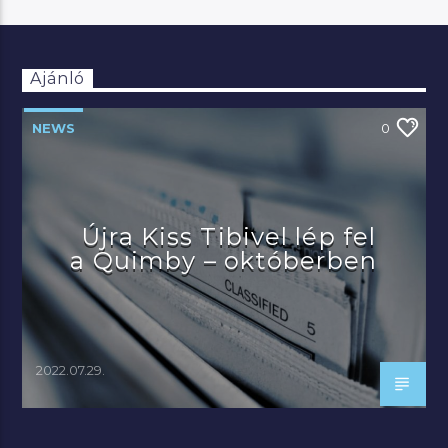
Ajánló
NEWS
0
Újra Kiss Tibivel lép fel
a Quimby – októberben
2022.07.29.