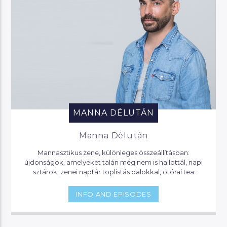
MANNA DÉLUTÁN
Manna Délután
Mannasztikus zene, különleges összeállításban:
újdonságok, amelyeket talán még nem is hallottál, napi
sztárok, zenei naptár toplistás dalokkal, ötórai tea
lounge zenével, party klasszikusok. Itt mindig hallhatsz
valami érdekeset, vagy olyat, amit eddig nem is tudtál…
INFO AND EPISODES