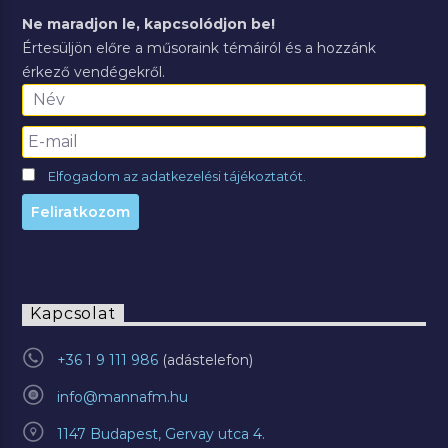
Ne maradjon le, kapcsolódjon be!
Értesüljön előre a műsoraink témáiról és a hozzánk
érkező vendégekről.
Elfogadom az adatkezelési tájékoztatót.
Kapcsolat
+36 1 9 111 986
info@mannafm.hu
1147 Budapest, Gervay utca 4.