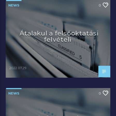
NEWS
0
Átalakul a felsőoktatási
felvételi
2022.07.29.
NEWS
0