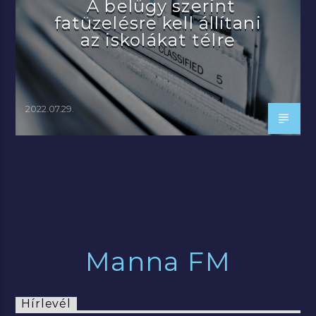
A belügy szerint
fatüzelésre kell állítani
az iskolákat télre
2022.07.29.
Manna FM
Hírlevél