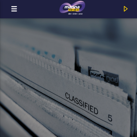
MOST ADÁSBAN
Title
Artist