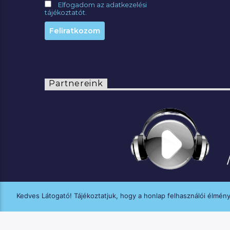
Elfogadom az adatkezelési
tájékoztatót.
Partnereink
Kedves Látogató! Tájékoztatjuk, hogy a honlap felhasználói élmén
A MANNA FM médiaszolgáltatási tevék