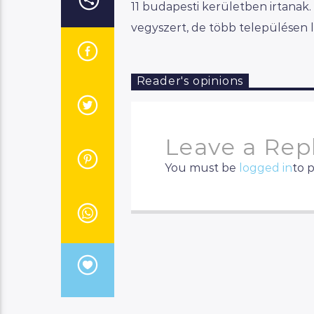
11 budapesti kerületben irtanak.
vegyszert, de több településen lé
Reader's opinions
Leave a Rep
You must be
logged in
to 