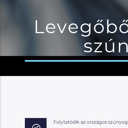
Levegőből 
szún
Folytatódik az országos szúnyogi