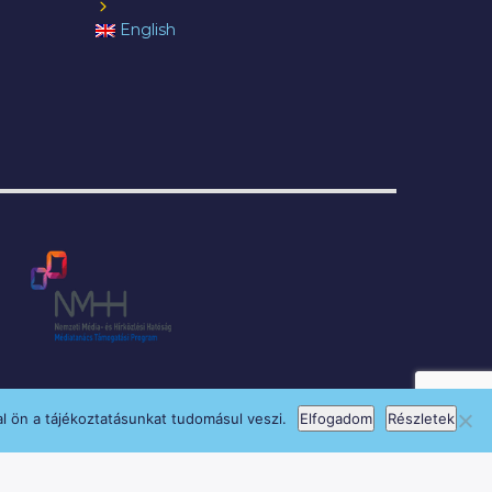
English
l ön a tájékoztatásunkat tudomásul veszi.
Elfogadom
Részletek
si Program keretében támogatja.