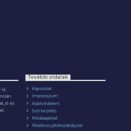
2022.07.29.
További oldalak
Kapcsolat
 új
Impresszum
ncián.
l, jó és
Adatvédelem
it.
Süti kezelés
Médiaajánlat
Általános játékszabályzat