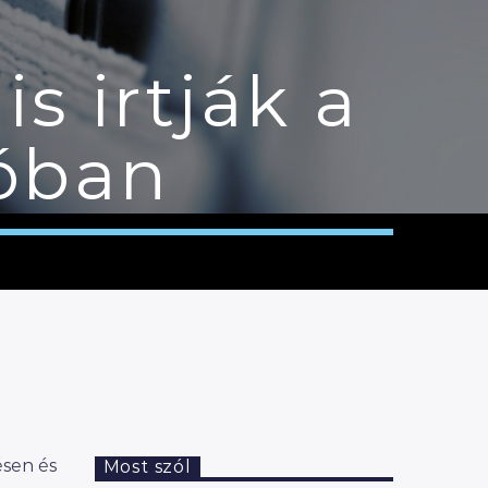
is irtják a
ióban
ésen és
Most szól