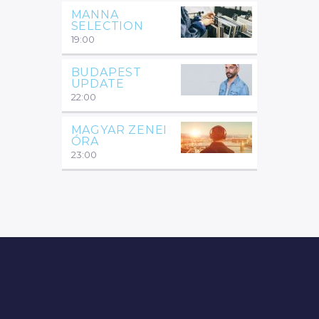
MANNA
SELECTION
19:00
BUDAPEST
UPDATE
22:00
MAGYAR ZENEI
ÓRA
23:00