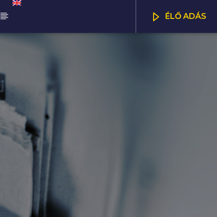
ÉLŐ ADÁS
ŰSOR
NNA SELECTION
CSATORNÁK
00
13:00