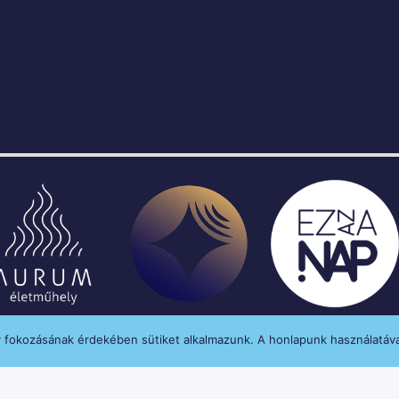
y fokozásának érdekében sütiket alkalmazunk. A honlapunk használatáva
enységét a Médiatanács a Médiatanács Támogatá