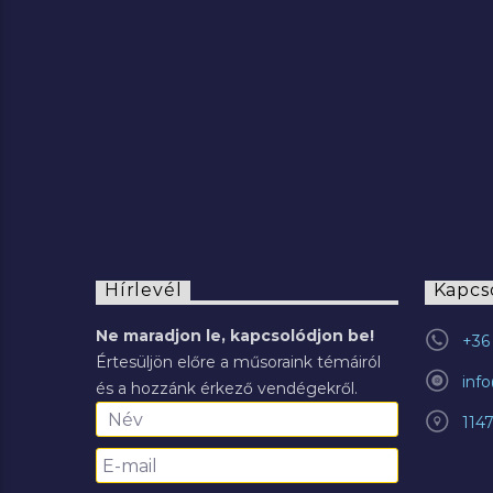
2022.07.29.
Hírlevél
Kapcs
Ne maradjon le, kapcsolódjon be!
+36 
Értesüljön előre a műsoraink témáiról
inf
és a hozzánk érkező vendégekről.
114