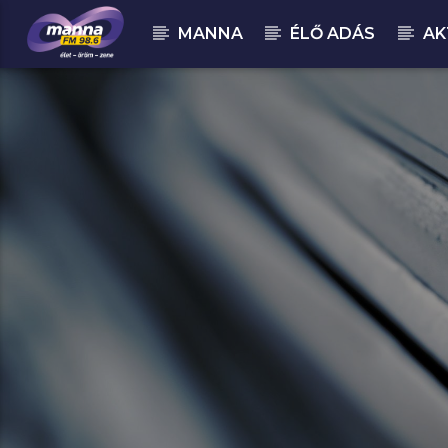
MANNA
ÉLŐ ADÁS
AK
MOST ADÁSBAN
MannaFM