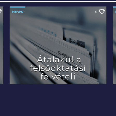
NEWS
0
Átalakul a
felsőoktatási
felvételi