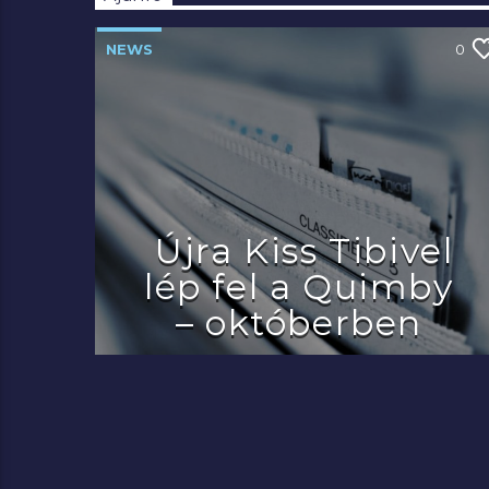
NEWS
0
Újra Kiss Tibivel
lép fel a Quimby
– októberben