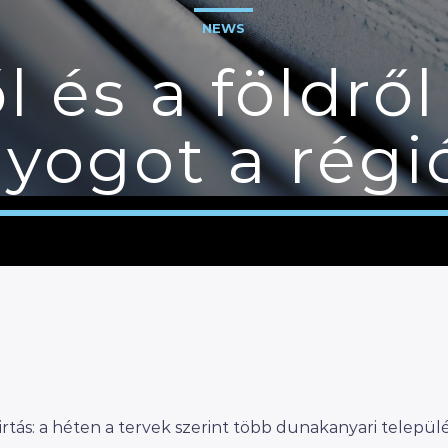
NEWS
és a földről 
yogot a rég
rtás: a héten a tervek szerint több dunakanyari települ