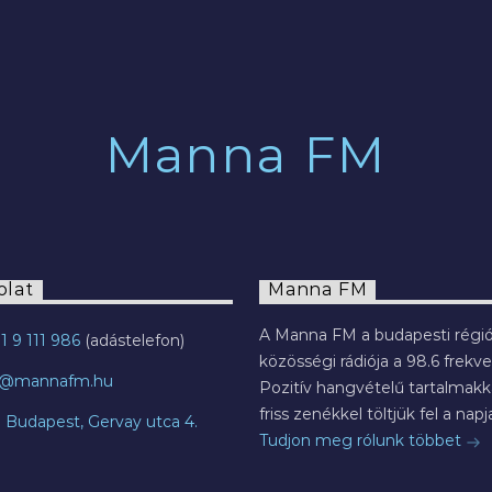
2022.07.29.
Manna FM
olat
Manna FM
A Manna FM a budapesti régió
1 9 111 986
közösségi rádiója a 98.6 frekve
o@mannafm.hu
Pozitív hangvételű tartalmakka
friss zenékkel töltjük fel a napja
7 Budapest, Gervay utca 4.
Tudjon meg rólunk többet