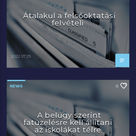
Átalakul a felsőoktatási
felvételi
2022.07.29.
NEWS
0
A belügy szerint
fatüzelésre kell állítani
az iskolákat télre