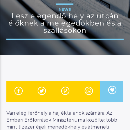
NEWS
Lesz elegendő hely az utcán
élőknek a melegedőkben és a
JELENLEGI MŰSOR
szállásokon
MANNA HITS
17:00
18:00
River
Manna FM
Van elég férőhely a hajléktalanok számára. Az
Emberi Erőforrások Minisztériuma közölte: több
mint tízezer éjjeli menedékhely és átmeneti