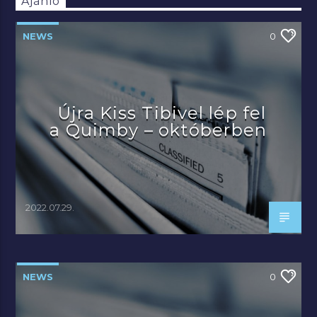
Ajánló
NEWS
0
Újra Kiss Tibivel lép fel
a Quimby – októberben
2022.07.29.
NEWS
0