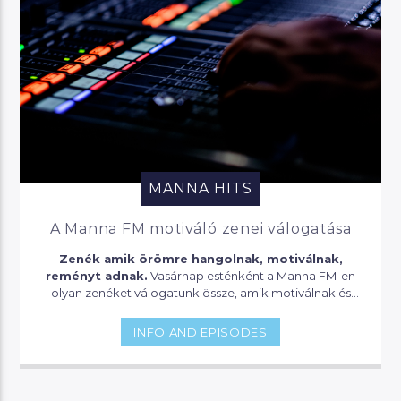
MANNA HITS
A Manna FM motiváló zenei válogatása
Zenék amik örömre hangolnak, motiválnak,
reményt adnak.
Vasárnap esténként a Manna FM-en
olyan zenéket válogatunk össze, amik motiválnak és
lendületet adnak a következő héthez!
INFO AND EPISODES