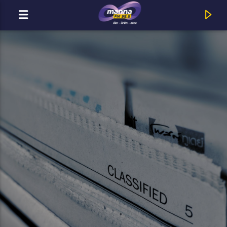
MOST ADÁSBAN
MannaFM
Big Daddy Weave : I Know