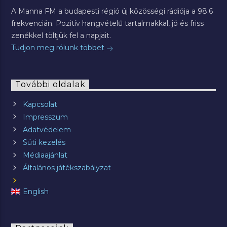
A Manna FM a budapesti régió új közösségi rádiója a 98.6
frekvencián. Pozitív hangvételű tartalmakkal, jó és friss
zenékkel töltjük fel a napjait.
Tudjon meg rólunk többet
További oldalak
Kapcsolat
Impresszum
Adatvédelem
Süti kezelés
Médiaajánlat
Általános játékszabályzat
English