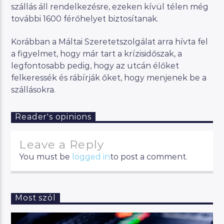
szállás áll rendelkezésre, ezeken kívül télen még
további 1600 férőhelyet biztosítanak.
Korábban a Máltai Szeretetszolgálat arra hívta fel
a figyelmet, hogy már tart a krízisidőszak, a
legfontosabb pedig, hogy az utcán élőket
felkeressék és rábírják őket, hogy menjenek be a
szállásokra.
Reader's opinions
Leave a Reply
You must be
logged in
to post a comment.
Most szól