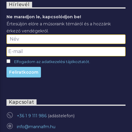
Hírlevél
Ne maradjon le, kapcsolódjon be!
Értesüljön előre a műsoraink témáiról és a hozzánk
érkező vendégekről.
Elfogadom az adatkezelési tájékoztatót.
Kapcsolat
+36 1 9 111 986
info@mannafm.hu