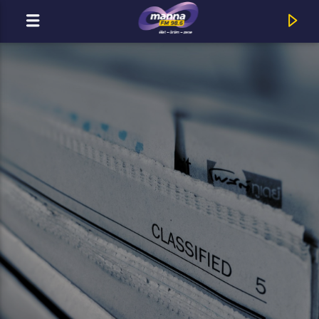
MOST ADÁSBAN
MannaFM