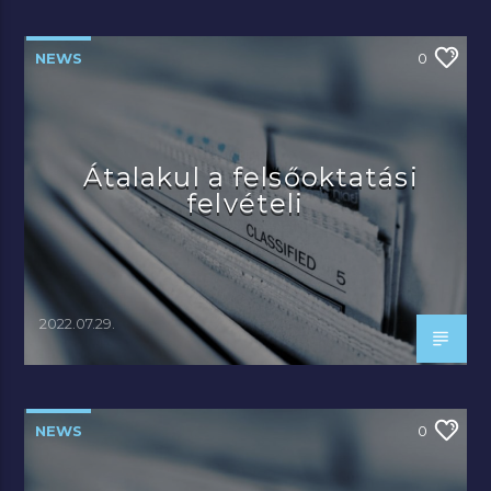
NEWS
0
Átalakul a felsőoktatási
felvételi
2022.07.29.
NEWS
0