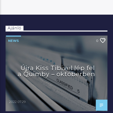
Ajánló
NEWS
0
Újra Kiss Tibivel lép fel
a Quimby – októberben
2022.07.29.