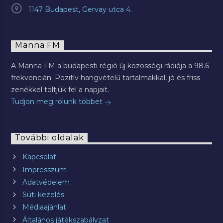
1147 Budapest, Gervay utca 4.
Manna FM
A Manna FM a budapesti régió új közösségi rádiója a 98.6
frekvencián. Pozitív hangvételű tartalmakkal, jó és friss
zenékkel töltjük fel a napjait.
Tudjon meg rólunk többet
További oldalak
Kapcsolat
Impresszum
Adatvédelem
Süti kezelés
Médiaajánlat
Általános játékszabályzat