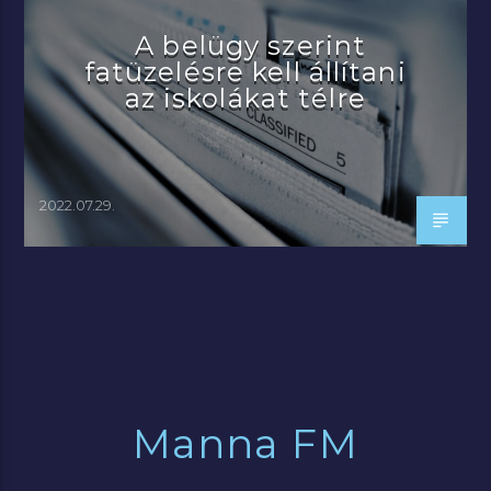
A belügy szerint
fatüzelésre kell állítani
az iskolákat télre
2022.07.29.
Manna FM