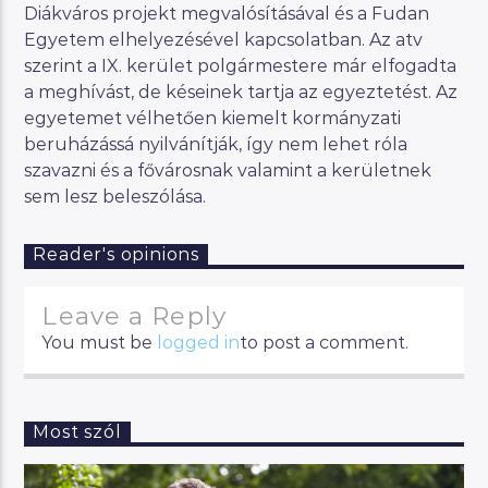
Diákváros projekt megvalósításával és a Fudan
Egyetem elhelyezésével kapcsolatban. Az atv
szerint a IX. kerület polgármestere már elfogadta
a meghívást, de késeinek tartja az egyeztetést. Az
egyetemet vélhetően kiemelt kormányzati
beruházássá nyilvánítják, így nem lehet róla
szavazni és a fővárosnak valamint a kerületnek
sem lesz beleszólása.
Reader's opinions
Leave a Reply
You must be
logged in
to post a comment.
Most szól