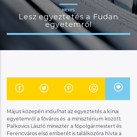
NEWS
Lesz egyeztetés a Fudan
egyetemről
JELENLEGI MŰSOR
CSALÁDI MANNA
07:00
11:00
River
Manna FM
Május közepén indulhat az egyeztetés a kínai
egyetemről a főváros és a minisztérium között.
Palkovics László miniszter a főpolgármestert és
Ferencváros első emberét is találkozóra hívta a