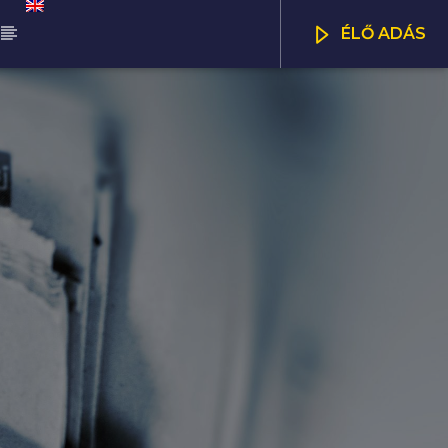
ÉLŐ ADÁS
ŰSOR
DAPEST UPDATE
CSATORNÁK
00
08:00