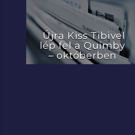
Újra Kiss Tibivel
lép fel a Quimby
– októberben
2022.07.29.