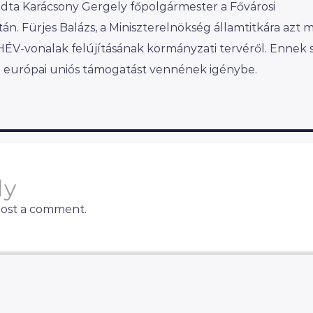
dta Karácsony Gergely főpolgármester a Fővárosi
án. Fürjes Balázs, a Miniszterelnökség államtitkára azt 
HÉV-vonalak felújításának kormányzati tervéről. Ennek 
ez európai uniós támogatást vennének igénybe.
ly
post a comment.