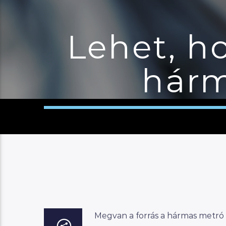
Lehet, h
hárm
Megvan a forrás a hármas metró 