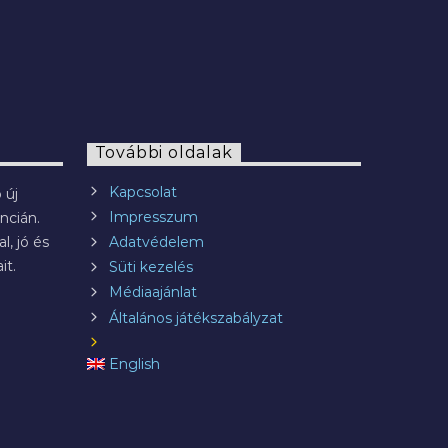
További oldalak
Kapcsolat
 új
Impresszum
ncián.
l, jó és
Adatvédelem
it.
Süti kezelés
Médiaajánlat
Általános játékszabályzat
English