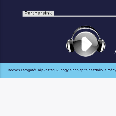
Partnereink
Kedves Látogató! Tájékoztatjuk, hogy a honlap felhasználói élmén
A MANNA FM médiaszolgáltatási tevék