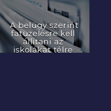
A belügy szerint
fatüzelésre kell
állítani az
iskolákat télre
2022.07.29.