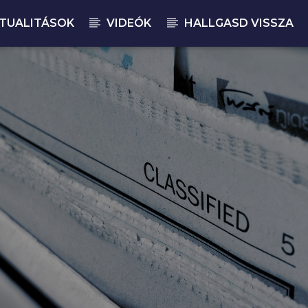
TUALITÁSOK
VIDEÓK
HALLGASD VISSZA
JELENLEGI M
BU
07: