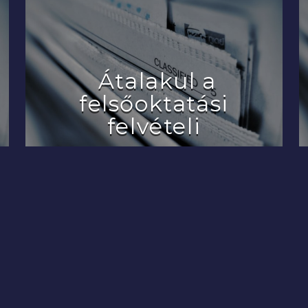
Átalakul a
felsőoktatási
felvételi
2022.07.29.