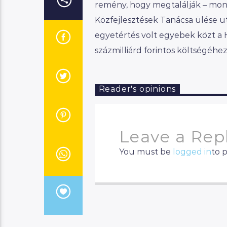
remény, hogy megtalálják – mon
Közfejlesztések Tanácsa ülése ut
egyetértés volt egyebek közt a 
százmilliárd forintos költségéh
Reader's opinions
Leave a Rep
You must be
logged in
to 