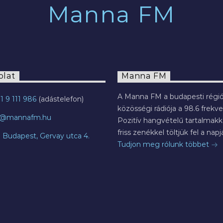
Manna FM
olat
Manna FM
A Manna FM a budapesti régió
1 9 111 986
közösségi rádiója a 98.6 frekve
o@mannafm.hu
Pozitív hangvételű tartalmakka
friss zenékkel töltjük fel a napja
7 Budapest, Gervay utca 4.
Tudjon meg rólunk többet