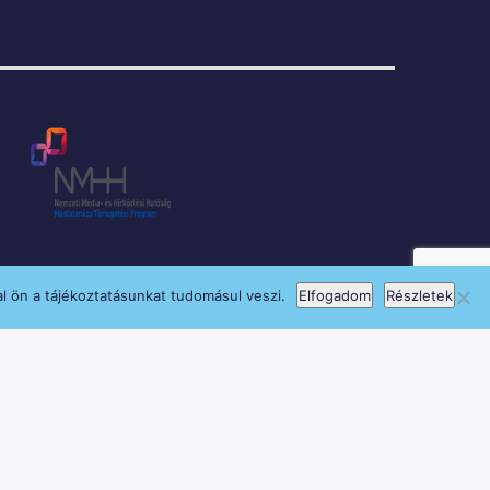
l ön a tájékoztatásunkat tudomásul veszi.
Elfogadom
Részletek
si Program keretében támogatja.