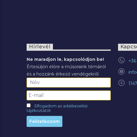
Hírlevél
Kapcs
Ne maradjon le, kapcsolódjon be!
+36 
Értesüljön előre a műsoraink témáiról
inf
és a hozzánk érkező vendégekről.
114
Elfogadom az adatkezelési
tájékoztatót.