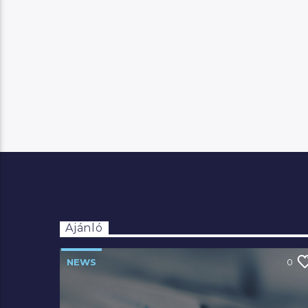
Ajánló
NEWS
0