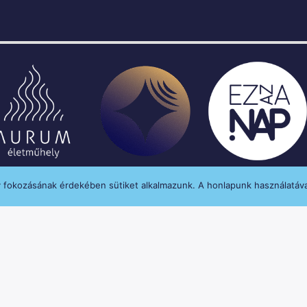
y fokozásának érdekében sütiket alkalmazunk. A honlapunk használatáva
enységét a Médiatanács a Médiatanács Támogatá
MINDEN JOG FENNTARTVA © 2020 MANNA FM