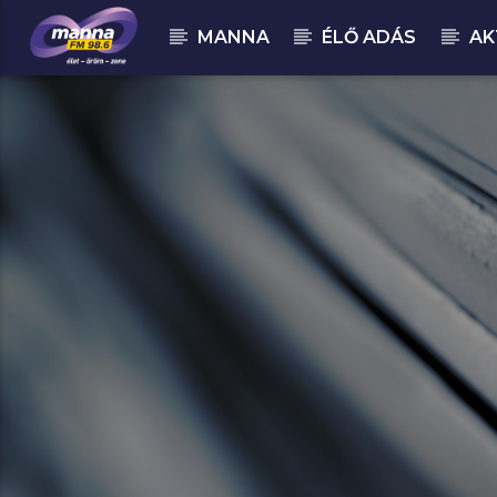
MANNA
ÉLŐ ADÁS
AK
MOST ADÁSBAN
MannaFM