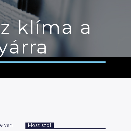
z klíma a
yárra
de van
Most szól