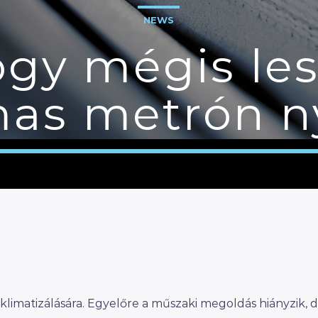
NEWS
ogy mégis les
as metrón n
klimatizálására. Egyelőre a műszaki megoldás hiányzik, 