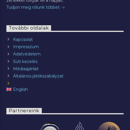
zenékkel töltjük fel a napjait.
Tudjon meg rólunk többet
További oldalak
Kapcsolat
Impresszum
Adatvédelem
Süti kezelés
Médiaajánlat
Általános játékszabályzat
English
Partnereink