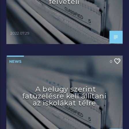
felvételi
2022.07.29.
NEWS
0
A belügy szerint
fatüzelésre kell állítani
az iskolákat télre