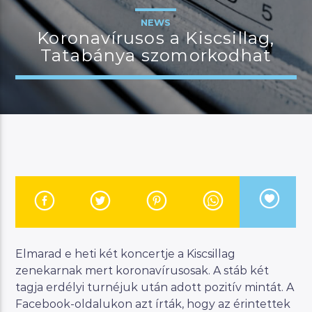
NEWS
Koronavírusos a Kiscsillag,
Tatabánya szomorkodhat
JELENLEGI MŰSOR
CSALÁDI MANNA
07:00
11:00
River
Manna FM
Elmarad e heti két koncertje a Kiscsillag
zenekarnak mert koronavírusosak. A stáb két
tagja erdélyi turnéjuk után adott pozitív mintát. A
Facebook-oldalukon azt írták, hogy az érintettek