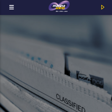
MOST ADÁSBAN
MannaFM