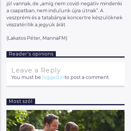
jól vannak, de „amíg nem covid-negatív mindenki
a csapatban, nem indulunk újra útnak”. A
veszprémi és a tatabányai koncertre készülőknek
visszatérítik a jegyük árát.
(Lakatos Péter, MannaFM)
Reader's opinions
Leave a Reply
You must be
logged in
to post a comment.
Most szól