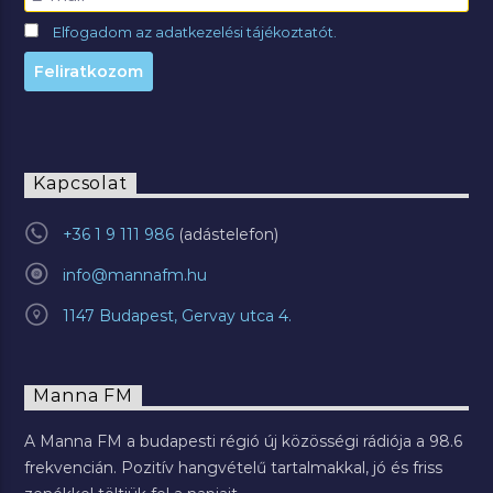
Elfogadom az adatkezelési tájékoztatót.
Kapcsolat
+36 1 9 111 986
info@mannafm.hu
1147 Budapest, Gervay utca 4.
Manna FM
A Manna FM a budapesti régió új közösségi rádiója a 98.6
frekvencián. Pozitív hangvételű tartalmakkal, jó és friss