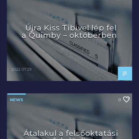
Újra Kiss Tibivel lép fel
a Quimby – októberben
2022.07.29.
NEWS
0
Átalakul a felsőoktatási