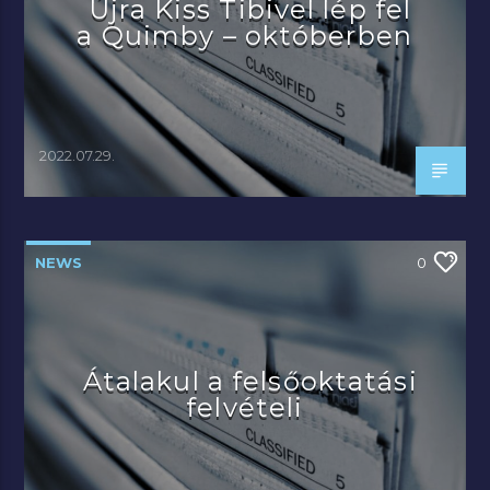
Újra Kiss Tibivel lép fel
a Quimby – októberben
2022.07.29.
NEWS
0
Átalakul a felsőoktatási
felvételi