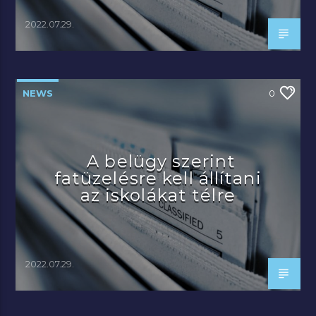
2022.07.29.
NEWS
0
A belügy szerint
fatüzelésre kell állítani
az iskolákat télre
2022.07.29.