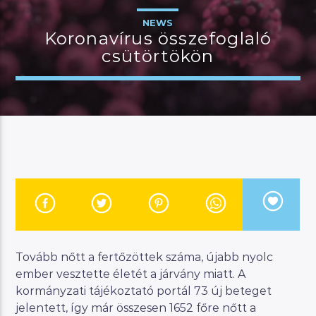
NEWS
Koronavírus összefoglaló
csütörtökön
JELENLEGI MŰSOR
MANNA SELECTION
19:00
21:00
River
Manna FM
Tovább nőtt a fertőzöttek száma, újabb nyolc
ember vesztette életét a járvány miatt. A
kormányzati tájékoztató portál 73 új beteget
jelentett, így már összesen 1652 főre nőtt a