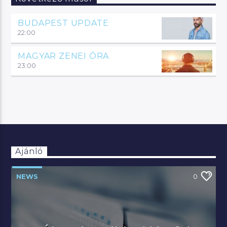
BUDAPEST UPDATE
22:00
MAGYAR ZENEI ÓRA
23:00
Ajánló
NEWS
0