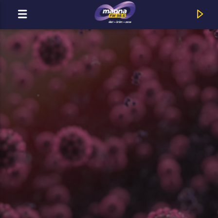
MOST ADÁSBAN
MannaFM