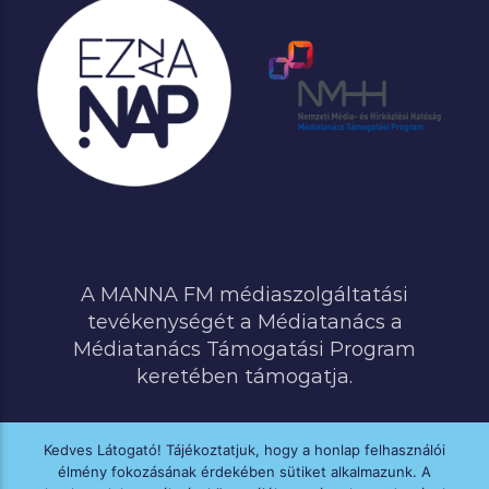
A MANNA FM médiaszolgáltatási
tevékenységét a Médiatanács a
Médiatanács Támogatási Program
keretében támogatja.
Kedves Látogató! Tájékoztatjuk, hogy a honlap felhasználói
élmény fokozásának érdekében sütiket alkalmazunk. A
MINDEN JOG FENNTARTVA © 2020 MANNA FM