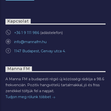
Kapcsolat
+36 1 9 111 986
info@mannafm.hu
1147 Budapest, Gervay utca 4.
Manna FM
A Manna FM a budapesti régió új közösségi rádiója a 98.6
frekvencián. Pozitív hangvételű tartalmakkal, jó és friss
zenékkel töltjük fel a napjait.
Tudjon meg rólunk többet