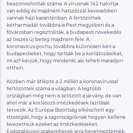
beazonosítottak száma. A vírusnak 142 halottja
van eddig és majdnem hatszázzal kevesebben
vannak házi karanténban. A fertőzöttek
kétharmadát továbbra is Pest megyében és a
fővárosban regisztrálták, a budapesti növekedés
az összes új beteg majdnem fele. A
koronavirus.gov.hu továbbra különösen kéri a
budapestieket, hogy tartsák be a korlátozásokat,
mi azt kérjük, hogy mindenki, aki teheti maradjon
otthon.
Közben már átlépte a 2 milliót a koronavírussal
fertőzöttek száma a világban. A legtöbb
országban még nem is tetőzött a járvány, de van
ahol már a korlátozó intézkedések lazítását
tervezik. Az Európai Bizottság elkészített egy
stratégiát, hogy a tagországoknak hogyan kellene
kivezetniük ezeket az intézkedéseket.
Egészségügyi szakemberek arra figyelmeztetnek,