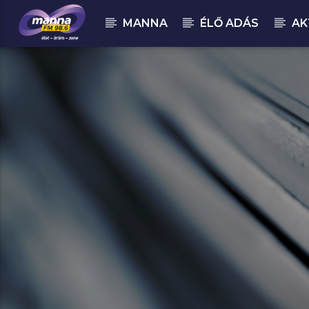
MANNA
ÉLŐ ADÁS
AK
MOST ADÁSBAN
MannaFM