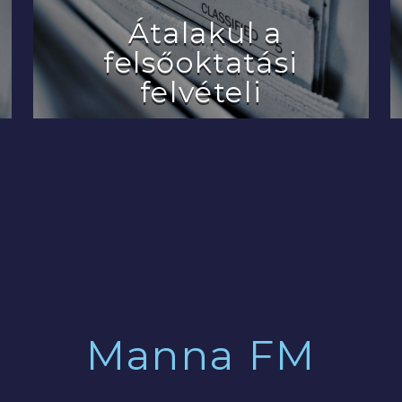
Átalakul a
felsőoktatási
felvételi
2022.07.29.
Manna FM