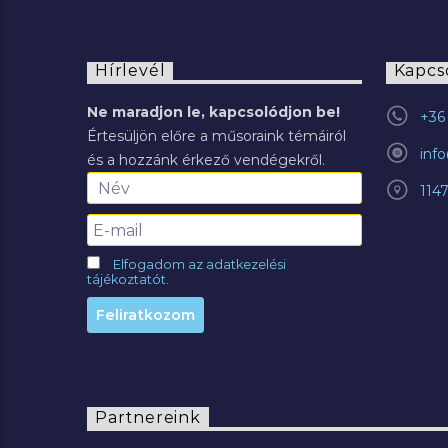
Hírlevél
Kapcs
Ne maradjon le, kapcsolódjon be!
+36 
Értesüljön előre a műsoraink témáiról
inf
és a hozzánk érkező vendégekről.
114
Elfogadom az adatkezelési
tájékoztatót.
Partnereink