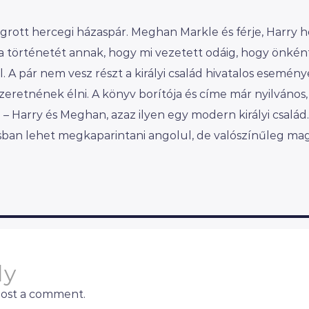
kiugrott hercegi házaspár. Meghan Markle és férje, Harry 
 a történetét annak, hogy mi vezetett odáig, hogy önkén
. A pár nem vesz részt a királyi család hivatalos esemény
zeretnének élni. A könyv borítója és címe már nyilvános,
 Harry és Meghan, azaz ilyen egy modern királyi család.
an lehet megkaparintani angolul, de valószínűleg ma
ly
post a comment.