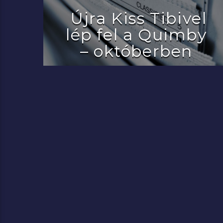
Újra Kiss Tibivel
lép fel a Quimby
– októberben
2022.07.29.