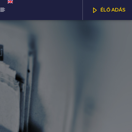
ÉLŐ ADÁS
ŰSOR
NNA SELECTION
CSATORNÁK
00
21:00