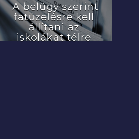
A belügy szerint
fatüzelésre kell
állítani az
iskolákat télre
2022.07.29.