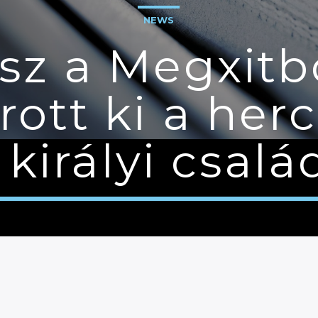
NEWS
sz a Megxitb
rott ki a herc
 királyi csal