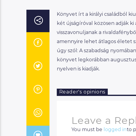
Könyvet írt a királyi családból 
két újságíróval közösen adják ki
visszavonuljanak a rivaldafényből
amennyire lehet átlagos életet s
úgy szól: A szabadság nyomában –
könyvet legkorábban augusztusb
nyelven is kiadják.
Reader's opinions
Leave a Rep
You must be
logged in
to 