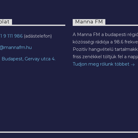
olat
Manna FM
A Manna FM a budapesti régió
1 9 111 986
közösségi rádiója a 98.6 frekve
o@mannafm.hu
Pozitív hangvételű tartalmakka
friss zenékkel töltjük fel a napja
7 Budapest, Gervay utca 4.
Tudjon meg rólunk többet