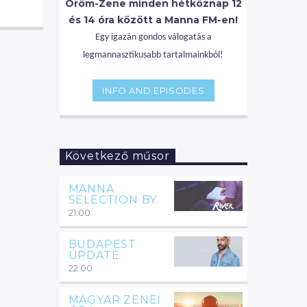
Öröm-Zene minden hétköznap 12
és 14 óra között a Manna FM-en!
Egy igazán gondos válogatás a
legmannasztikusabb tartalmainkból!
INFO AND EPISODES
Következő műsor
MANNA
SELECTION BY
21:00
BUDAPEST
UPDATE
22:00
MAGYAR ZENEI