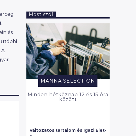
herceg
Most szól
t
ein és
 utóbbi
 A
gyar
MANNA SELECTION
Minden hétköznap 12 és 15 óra
között
Változatos tartalom és Igazi Élet-