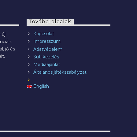
További oldalak
Kapcsolat
 új
Impresszum
ncián.
l, jó és
Adatvédelem
it.
Süti kezelés
Médiaajánlat
Általános játékszabályzat
English