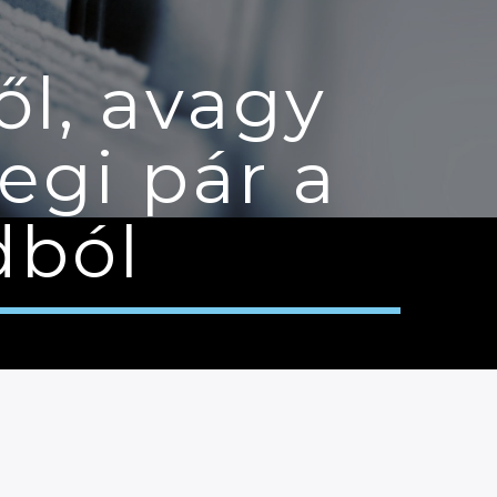
ől, avagy
egi pár a
ádból