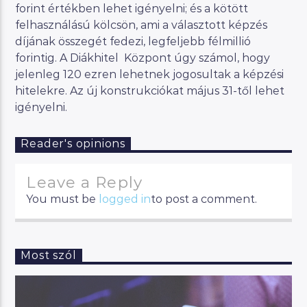
forint értékben lehet igényelni; és a kötött
felhasználású kölcsön, ami a választott képzés
díjának összegét fedezi, legfeljebb félmillió
forintig. A Diákhitel Központ úgy számol, hogy
jelenleg 120 ezren lehetnek jogosultak a képzési
hitelekre. Az új konstrukciókat május 31-től lehet
igényelni.
Reader's opinions
Leave a Reply
You must be
logged in
to post a comment.
Most szól