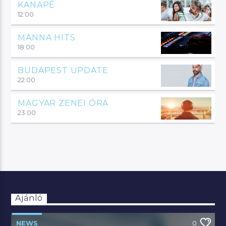
KANAPÉ
12:00
MANNA HITS
18:00
BUDAPEST UPDATE
22:00
MAGYAR ZENEI ÓRA
23:00
Ajánló
NEWS
0