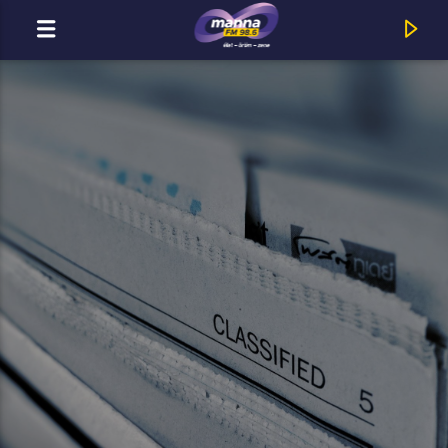
MOST ADÁSBAN
MannaFM