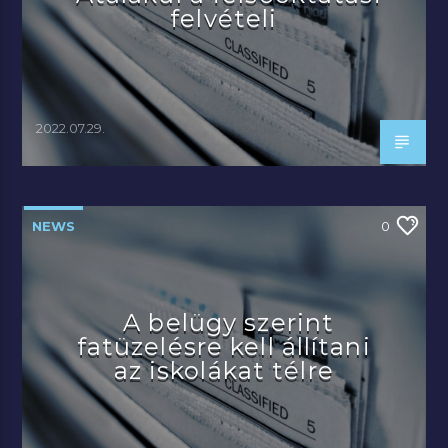
felvételi
2022.07.29.
NEWS
0
A belügy szerint
fatüzelésre kell állítani
az iskolákat télre