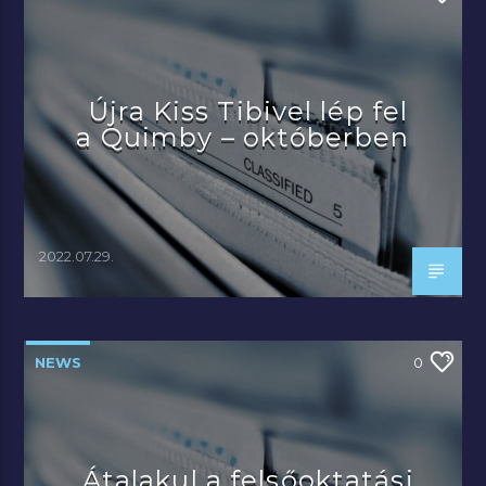
Újra Kiss Tibivel lép fel
a Quimby – októberben
2022.07.29.
NEWS
0
Átalakul a felsőoktatási