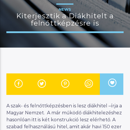
NEWS
Kiterjesztik a Diákhitelt a
felnőttképzésre is
JELENLEGI MŰSOR
MANNA SELECTION BY
11:00
12:00
River
Manna FM
A szak- és felnőttképzésben is lesz diákhitel –írja a
Magyar Nemzet. A már működő diákhitelezéshez
hasonlóan itt is két konstrukció lesz elérhető. A
szabad felhasználású hitel, amit akár havi 150 ezer