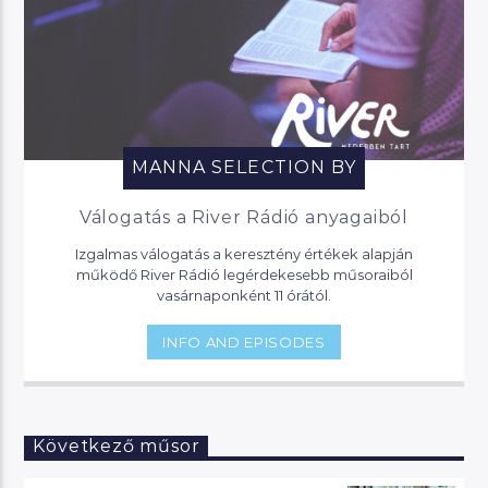
MANNA SELECTION BY
Válogatás a River Rádió anyagaiból
Izgalmas válogatás a keresztény értékek alapján
működő River Rádió legérdekesebb műsoraiból
vasárnaponként 11 órától.
INFO AND EPISODES
Következő műsor