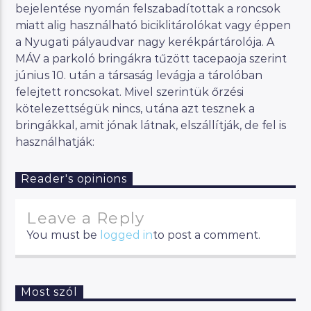
bejelentése nyomán felszabadítottak a roncsok
miatt alig használható biciklitárolókat vagy éppen
a Nyugati pályaudvar nagy kerékpártárolója. A
MÁV a parkoló bringákra tűzött tacepaoja szerint
június 10. után a társaság levágja a tárolóban
felejtett roncsokat. Mivel szerintük őrzési
kötelezettségük nincs, utána azt tesznek a
bringákkal, amit jónak látnak, elszállítják, de fel is
használhatják:
Reader's opinions
Leave a Reply
You must be
logged in
to post a comment.
Most szól