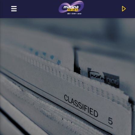
MOST ADÁSBAN
MannaFM
Révész Dani : Mennyei hely