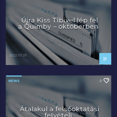
Újra Kiss Tibivel lép fel
a Quimby – októberben
2022.07.29.
NEWS
0
Átalakul a felsőoktatási
felvételi