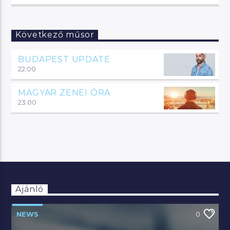
Következő műsor
BUDAPEST UPDATE
22:00
MAGYAR ZENEI ÓRA
23:00
Ajánló
NEWS
0