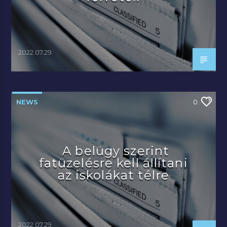
2022.07.29.
NEWS
0
A belügy szerint
fatüzelésre kell állítani
az iskolákat télre
2022.07.29.