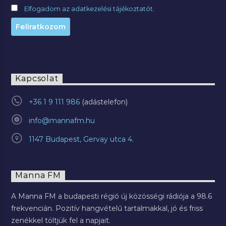
Elfogadom az adatkezelési tájékoztatót.
Kapcsolat
+36 1 9 111 986
info@mannafm.hu
1147 Budapest, Gervay utca 4.
Manna FM
A Manna FM a budapesti régió új közösségi rádiója a 98.6
frekvencián. Pozitív hangvételű tartalmakkal, jó és friss
zenékkel töltjük fel a napjait.