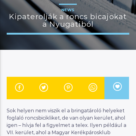
NEWS
Kipaterolják a roncs bicajokat
a Nyugatiból
JELENLEGI MŰSOR
MANNA HITS
19:00
22:00
River
Manna FM
Sok helyen nem viszik el a bringatároló helyeket
foglaló roncsbicikliket, de van olyan kerület, ahol
igen – hívja fel a figyelmet a telex. Ilyen például a
VII. kerület, ahol a Magyar Kerékpárosklub