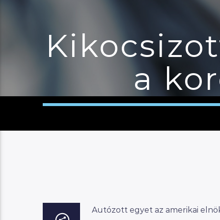
Kikocsizot
a ko
Autózott egyet az amerikai eln