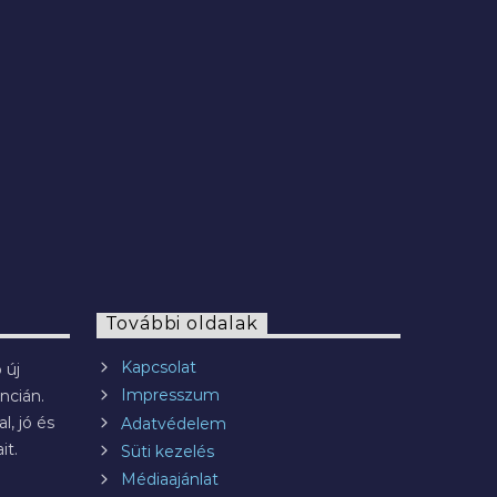
2022.07.29.
További oldalak
Kapcsolat
 új
Impresszum
ncián.
l, jó és
Adatvédelem
it.
Süti kezelés
Médiaajánlat