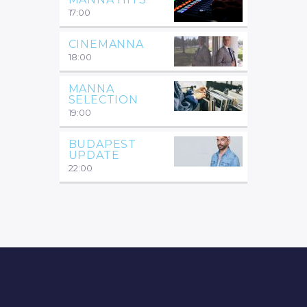
17:00
CINEMANNA
18:00
MANNA
SELECTION
19:00
BUDAPEST
UPDATE
22:00