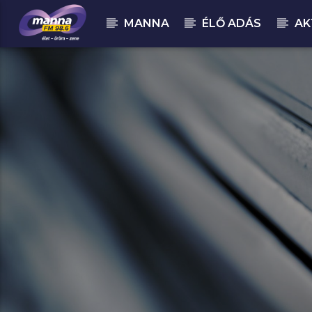
MANNA
ÉLŐ ADÁS
AK
MOST ADÁSBAN
MannaFM
Proof Of Life : Hol A Határ