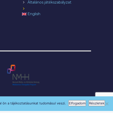
Általános játékszabályzat
English
l ön a tájékoztatásunkat tudomásul veszi.
Elfogadom
Részletek