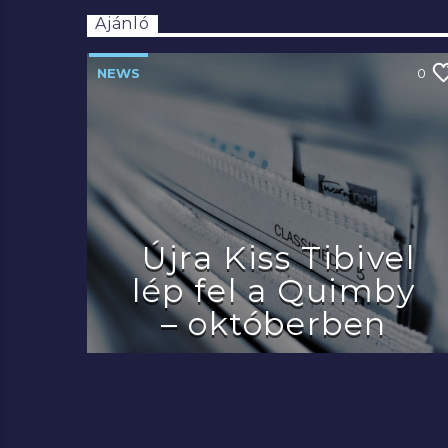
Ajánló
NEWS
0
Újra Kiss Tibivel
lép fel a Quimby
– októberben