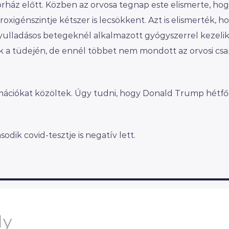
órház előtt. Közben az orvosa tegnap este elismerte, hog
oxigénszintje kétszer is lecsökkent. Azt is elismerték, h
yulladásos betegeknél alkalmazott gyógyszerrel kezelik
k a tüdején, de ennél többet nem mondott az orvosi csa
ációkat közöltek. Úgy tudni, hogy Donald Trump hétf
dik covid-tesztje is negatív lett.
ly