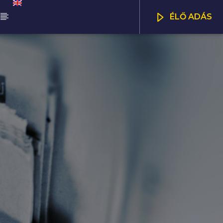
ÉLŐ ADÁS
ŰSOR
NNA DÉLELŐTT
CSATORNÁK
00
12:00