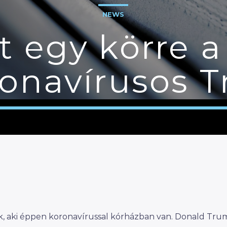
NEWS
t egy körre 
ronavírusos 
ök, aki éppen koronavírussal kórházban van. Donald Tru