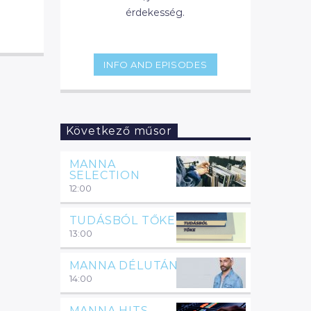
érdekesség.
INFO AND EPISODES
Következő műsor
MANNA
SELECTION
12:00
TUDÁSBÓL TŐKE
13:00
MANNA DÉLUTÁN
14:00
MANNA HITS