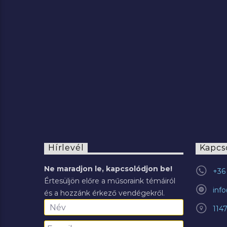
2022.07.29.
Hírlevél
Kapcs
Ne maradjon le, kapcsolódjon be!
+36 
Értesüljön előre a műsoraink témáiról
inf
és a hozzánk érkező vendégekről.
114