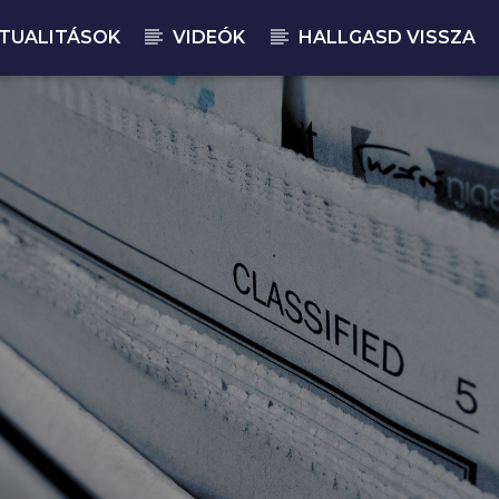
TUALITÁSOK
VIDEÓK
HALLGASD VISSZA
JELENLEGI M
MA
08: