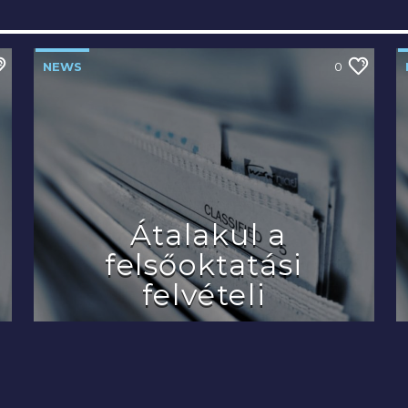
NEWS
0
Átalakul a
felsőoktatási
felvételi