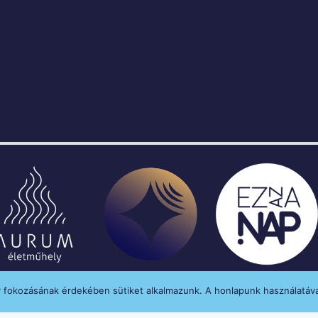
y fokozásának érdekében sütiket alkalmazunk. A honlapunk használatáva