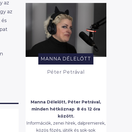
y az
ogy az
 és
pat
őn
MANNA DÉLELŐTT
Péter Petrával
Manna Délelőtt, Péter Petrával,
minden hétköznap 8 és 12 óra
között.
Információk, zenei hírek, dalpremierek,
közös főzés, játék és sok-sok