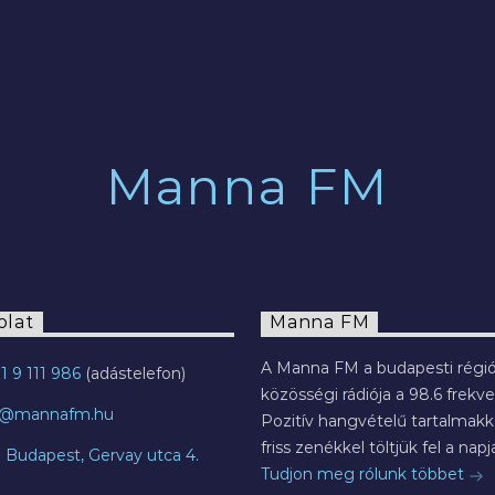
2022.07.29.
Manna FM
olat
Manna FM
A Manna FM a budapesti régió
1 9 111 986
közösségi rádiója a 98.6 frekve
o@mannafm.hu
Pozitív hangvételű tartalmakka
friss zenékkel töltjük fel a napja
7 Budapest, Gervay utca 4.
Tudjon meg rólunk többet