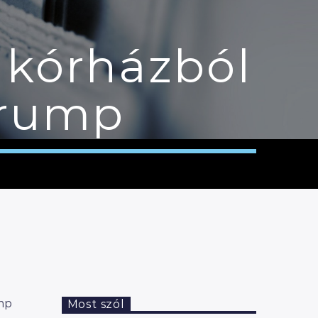
a kórházból
Trump
mp
Most szól