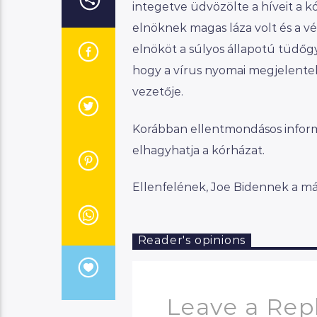
integetve üdvözölte a híveit a k
elnöknek magas láza volt és a vér
elnököt a súlyos állapotú tüdőg
hogy a vírus nyomai megjelente
vezetője.
Korábban ellentmondásos inform
elhagyhatja a kórházat.
Ellenfelének, Joe Bidennek a máso
Reader's opinions
Leave a Rep