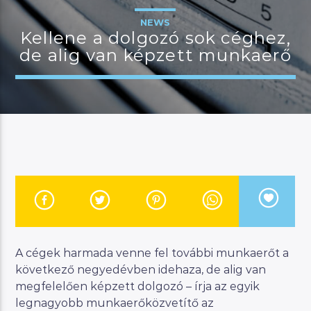
NEWS
Kellene a dolgozó sok céghez,
de alig van képzett munkaerő
JELENLEGI MŰSOR
MANNA SELECTION
12:00
13:00
River
Manna FM
A cégek harmada venne fel további munkaerőt a
következő negyedévben idehaza, de alig van
megfelelően képzett dolgozó – írja az egyik
legnagyobb munkaerőközvetítő az