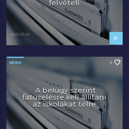
felvételi
2022.07.29.
NEWS
0
A belügy szerint
fatüzelésre kell állítani
az iskolákat télre