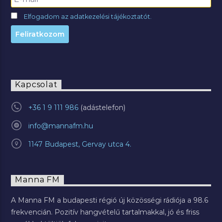
Elfogadom az adatkezelési tájékoztatót.
Kapcsolat
+36 1 9 111 986
info@mannafm.hu
1147 Budapest, Gervay utca 4.
Manna FM
A Manna FM a budapesti régió új közösségi rádiója a 98.6
frekvencián. Pozitív hangvételű tartalmakkal, jó és friss