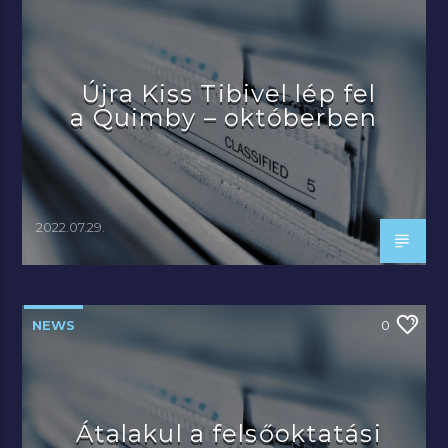
Újra Kiss Tibivel lép fel
a Quimby – októberben
2022.07.29.
NEWS
0
Átalakul a felsőoktatási