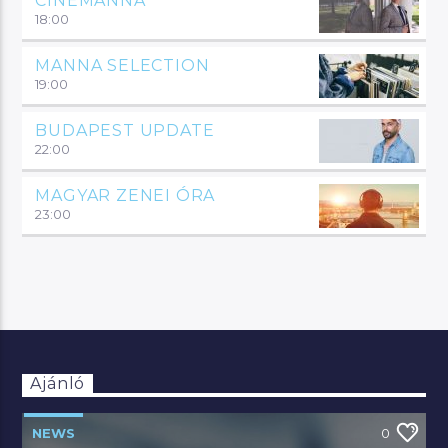
CINEMANNA
18:00
MANNA SELECTION
19:00
BUDAPEST UPDATE
22:00
MAGYAR ZENEI ÓRA
23:00
Ajánló
NEWS
0