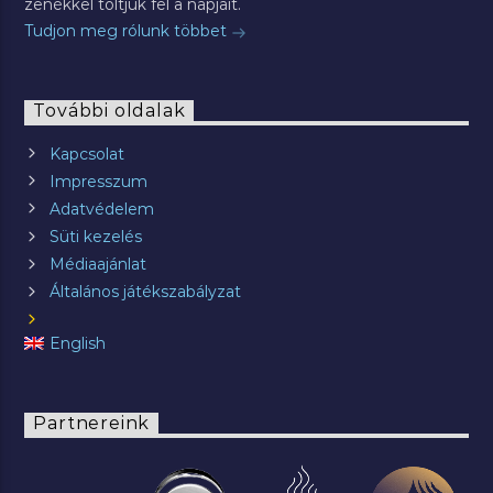
zenékkel töltjük fel a napjait.
Tudjon meg rólunk többet
További oldalak
Kapcsolat
Impresszum
Adatvédelem
Süti kezelés
Médiaajánlat
Általános játékszabályzat
English
Partnereink