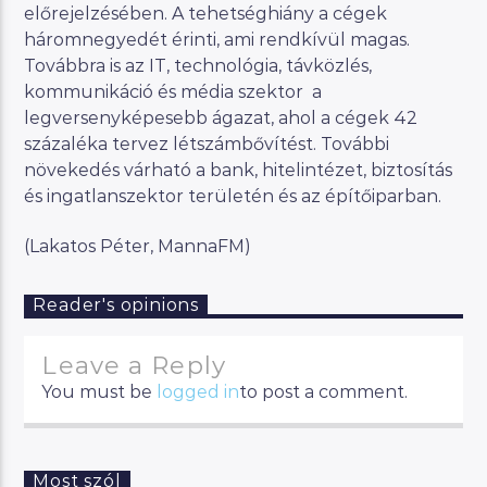
előrejelzésében. A tehetséghiány a cégek
háromnegyedét érinti, ami rendkívül magas.
Továbbra is az IT, technológia, távközlés,
kommunikáció és média szektor a
legversenyképesebb ágazat, ahol a cégek 42
százaléka tervez létszámbővítést. További
növekedés várható a bank, hitelintézet, biztosítás
és ingatlanszektor területén és az építőiparban.
(Lakatos Péter, MannaFM)
Reader's opinions
Leave a Reply
You must be
logged in
to post a comment.
Most szól