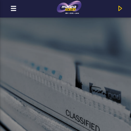
MOST ADÁSBAN
MannaFM
4 Non Blondes : Whats Up