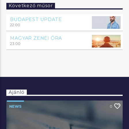
Következő műsor
BUDAPEST UPDATE
22:00
MAGYAR ZENEI ÓRA
23:00
Ajánló
NEWS
0