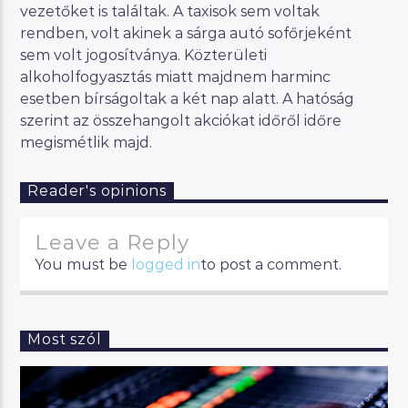
vezetőket is találtak. A taxisok sem voltak
rendben, volt akinek a sárga autó sofőrjeként
sem volt jogosítványa. Közterületi
alkoholfogyasztás miatt majdnem harminc
esetben bírságoltak a két nap alatt. A hatóság
szerint az összehangolt akciókat időről időre
megismétlik majd.
Reader's opinions
Leave a Reply
You must be
logged in
to post a comment.
Most szól