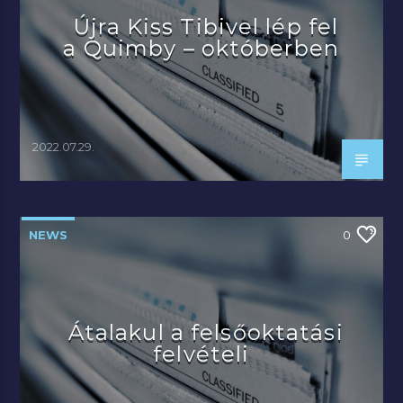
Újra Kiss Tibivel lép fel
a Quimby – októberben
2022.07.29.
NEWS
0
Átalakul a felsőoktatási
felvételi