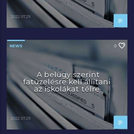
2022.07.29.
NEWS
0
A belügy szerint
fatüzelésre kell állítani
az iskolákat télre
2022.07.29.