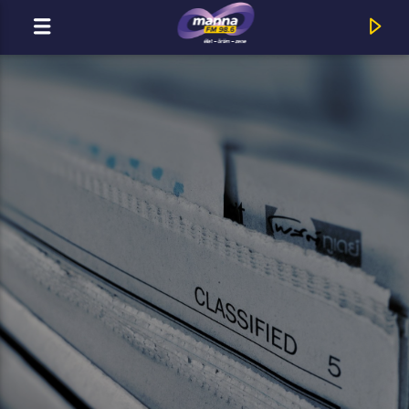
MOST ADÁSBAN
MannaFM
Boros Emese : Nihil Sine Deo