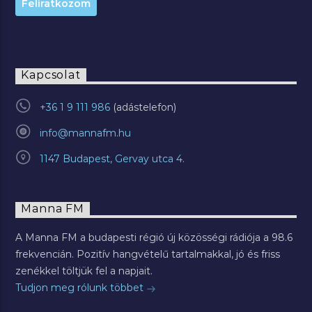
Kapcsolat
+36 1 9 111 986
info@mannafm.hu
1147 Budapest, Gervay utca 4.
Manna FM
A Manna FM a budapesti régió új közösségi rádiója a 98.6
frekvencián. Pozitív hangvételű tartalmakkal, jó és friss
zenékkel töltjük fel a napjait.
Tudjon meg rólunk többet