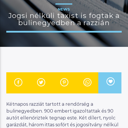
NEWS
Jogsi nélküli taxist is fogtak a
bulinegyedben a razzián
JELENLEGI MŰSOR
MANNA HITS
19:00
22:00
River
Manna FM
Kétnapos razziát tartott a rendőrség a
bulinegyedben. 900 embert igazoltattak és 90
autót ellenőriztek tegnap este. Két dílert, nyolc
garázdát, három ittas sofőrt és jogosítvány nélkül