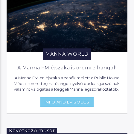
MANNA WORLD
A Manna FM éjszaka is örömre hangol!
A Manna FM-en éjszaka a zenék mellett a Public House
Média ismeretterjesztő angol nyelvű podcastjai szólnak,
valamint válogatás a Reggeli Manna legszórakoztatóbb
pillanataiból.
INFO AND EPISODES
Következő műsor