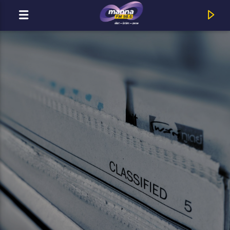
MOST ADÁSBAN
MannaFM