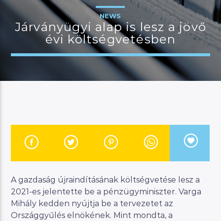
NEWS
Járványügyi alap is lesz a jövő
évi költségvetésben
JELENLEGI MŰSOR
MANNA WORLD
00:00
07:00
River
Manna FM
A gazdaság újraindításának költségvetése lesz a
2021-es jelentette be a pénzügyminiszter. Varga
Mihály kedden nyújtja be a tervezetet az
Országgyűlés elnökének. Mint mondta, a