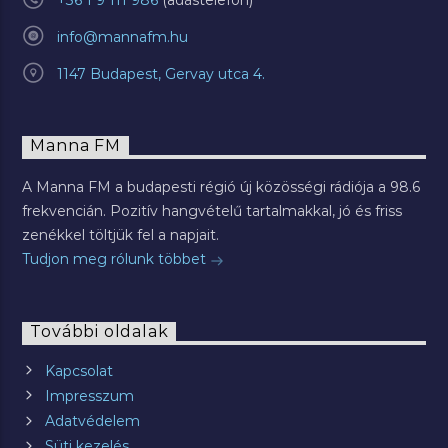
+36 1 9 111 986
info@mannafm.hu
1147 Budapest, Gervay utca 4.
Manna FM
A Manna FM a budapesti régió új közösségi rádiója a 98.6
frekvencián. Pozitív hangvételű tartalmakkal, jó és friss
zenékkel töltjük fel a napjait.
Tudjon meg rólunk többet
További oldalak
Kapcsolat
Impresszum
Adatvédelem
Süti kezelés