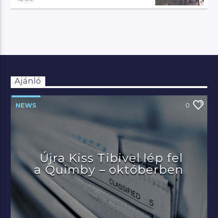
Ajánló
NEWS
0
Újra Kiss Tibivel lép fel
a Quimby – októberben