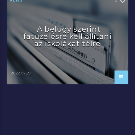
A belügy szerint
fatüzelésre kell állítani
az iskolákat télre
2022.07.29.